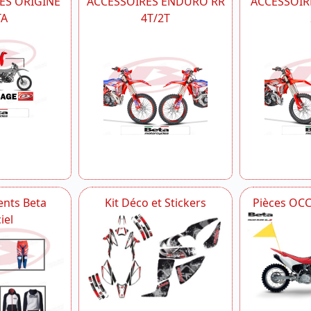
ES ORIGINE
ACCESSOIRES ENDURO RR
ACCESSOIRE
TA
4T/2T
nts Beta
Kit Déco et Stickers
Pièces OC
iel