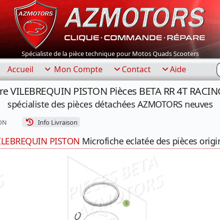
Spécialiste de la pièce technique pour Motos Quads Scooters
R
Accueil
Mon Compte
Contact
Aide
tre VILEBREQUIN PISTON Pièces BETA RR 4T RACING
spécialiste des pièces détachées AZMOTORS neuves
ON
Info Livraison
ILEBREQUIN PISTON
Microfiche eclatée des pièces origi