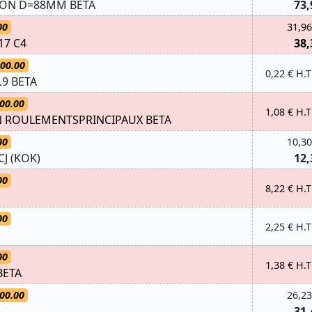
TON D=88MM BETA
73,
00
31,96
17 C4
38,
.00.00
0,22 € H.T
.9 BETA
00.00
1,08 € H.T
ON ROULEMENTSPRINCIPAUX BETA
00
10,30
CJ (KOK)
12,
00
8,22 € H.T
00
2,25 € H.T
00
1,38 € H.T
BETA
00.00
26,23
A
31,