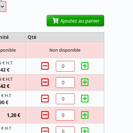
Ajoutez au panier
nité
Qté
sponible
Non disponible
5 € H.T
,42 €
5 € H.T
,42 €
 € H.T
90 €
1,20 €
 € H.T