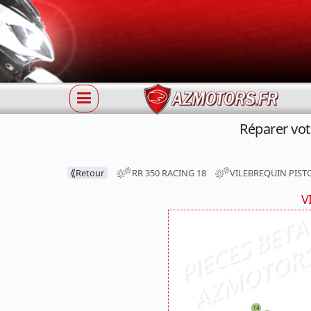
Réparer vo
⟪
Retour
RR 350 RACING 18
VILEBREQUIN PIST
V