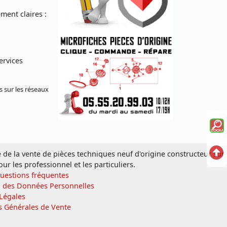
ent claires :
ervices
s sur les réseaux
Voi
la
Ret
e de la vente de pièces techniques neuf d'origine constructeur sur
mi
our les professionnel et les particuliers.
en
sc
Questions fréquentes
hau
n des Données Personnelles
écl
Légales
s Générales de Vente