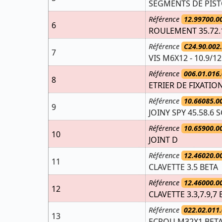
SEGMENTS DE PIS
Référence
12.99700.0
6
ROULEMENT 35.72.
Référence
C24.90.002
7
VIS M6X12 - 10.9/12
Référence
006.01.016.
8
ETRIER DE FIXATI
Référence
10.66085.0
9
JOINY SPY 45.58.6 S
Référence
10.65900.0
10
JOINT D
Référence
12.46020.0
11
CLAVETTE 3.5 BETA
Référence
12.46000.0
12
CLAVETTE 3.3,7.9,7 
Référence
022.02.011.
13
ECROU M32X1 BET