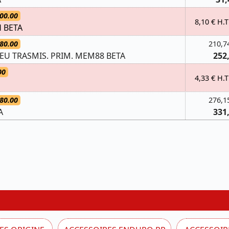
00.00
8,10 € H.T
 BETA
80.00
210,7
U TRASMIS. PRIM. MEM88 BETA
252
00
4,33 € H.T
80.00
276,1
A
331