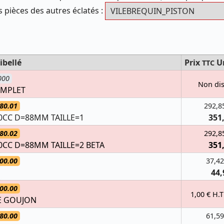
s pièces des autres éclatés :
ibellé
Prix
U
TTC
000
Non di
OMPLET
80.01
292,8
0CC D=88MM TAILLE=1
351
80.02
292,8
0CC D=88MM TAILLE=2 BETA
351
00.00
37,42
44,
00.00
1,00 € H.T
E GOUJON
80.00
61,59