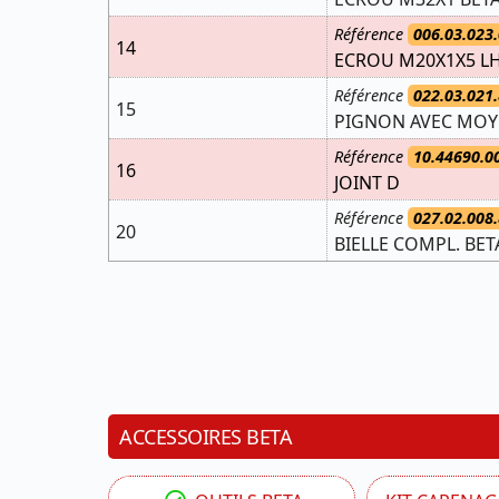
Référence
006.03.023.
14
ECROU M20X1X5 LH
Référence
022.03.021.
15
PIGNON AVEC MOYE
Référence
10.44690.0
16
JOINT D
Référence
027.02.008.
20
BIELLE COMPL. BET
ACCESSOIRES BETA