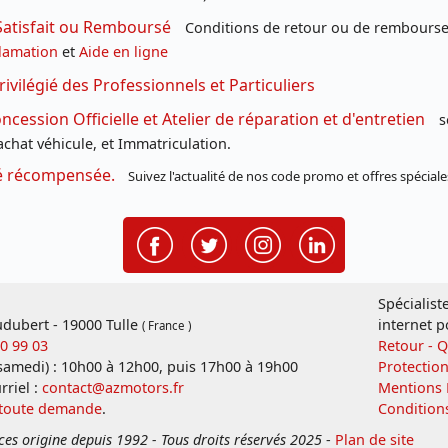
Satisfait ou Remboursé
Conditions de retour ou de remboursem
lamation
et
Aide en ligne
rivilégié des Professionnels et Particuliers
cession Officielle et Atelier de réparation et d'entretien
s
chat véhicule, et Immatriculation.
té récompensée.
Suivez l'actualité de nos code promo et offres spéciale
Spécialist
dubert - 19000 Tulle
internet p
( France )
20 99 03
Retour - 
 samedi) : 10h00 à 12h00, puis 17h00 à 19h00
Protectio
rriel :
contact@azmotors.fr
Mentions 
 toute demande
.
Condition
ces origine depuis 1992 - Tous droits réservés 2025
-
Plan de site