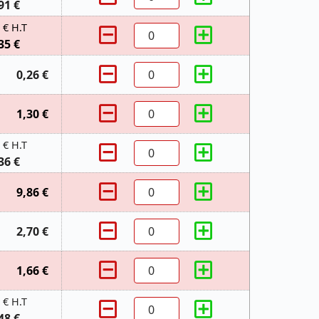
91 €
 € H.T
35 €
0,26 €
1,30 €
 € H.T
36 €
9,86 €
2,70 €
1,66 €
 € H.T
48 €