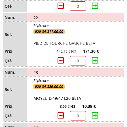
22
020.34.311.00.00
PIED DE FOURCHE GAUCHE BETA
171,30 €
142,75 € H.T
23
020.34.320.00.00
MOYEU D.49/47 L20 BETA
10,39 €
8,66 € H.T