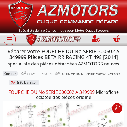
Spécialiste de la pièce technique pour Motos Quads Scooters
Connection
Panie
Réparer votre FOURCHE DU No SERIE 300602 A
349999 Pièces BETA RR RACING 4T 498 [2014]
spécialiste des pièces détachées AZMOTORS neuves
⟪
Retour
RRRAC-4T-498-14
FOURCHE DU No SERIE 300602 A 349999
Info Livraison
FOURCHE DU No SERIE 300602 A 349999
Microfiche
eclatée des pièces origine