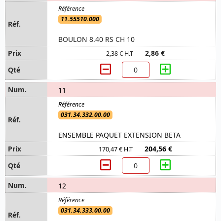
11.55510.000
BOULON 8.40 RS CH 10
2,86 €
2,38 € H.T
11
031.34.332.00.00
ENSEMBLE PAQUET EXTENSION BETA
204,56 €
170,47 € H.T
12
031.34.333.00.00