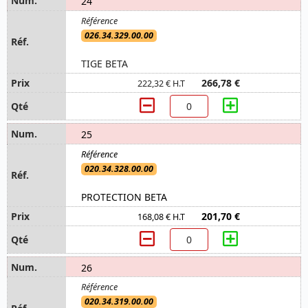
24
026.34.329.00.00
TIGE BETA
266,78 €
222,32 € H.T
25
020.34.328.00.00
PROTECTION BETA
201,70 €
168,08 € H.T
26
020.34.319.00.00