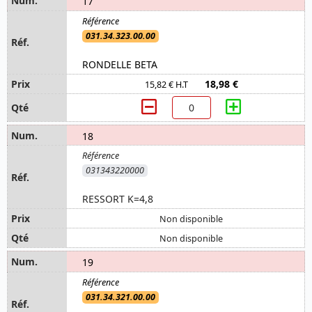
17
031.34.323.00.00
RONDELLE BETA
18,98 €
15,82 € H.T
18
031343220000
RESSORT K=4,8
Non disponible
Non disponible
19
031.34.321.00.00