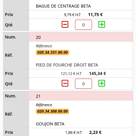
BAGUE DE CENTRAGE BETA
11,75 €
9,79 € H.T
20
020.34.331.00.00
PIED DE FOURCHE DROIT BETA
145,34 €
121,12 € H.T
21
020.34.308.00.00
GOUJON BETA
2,23 €
1,86 € H.T