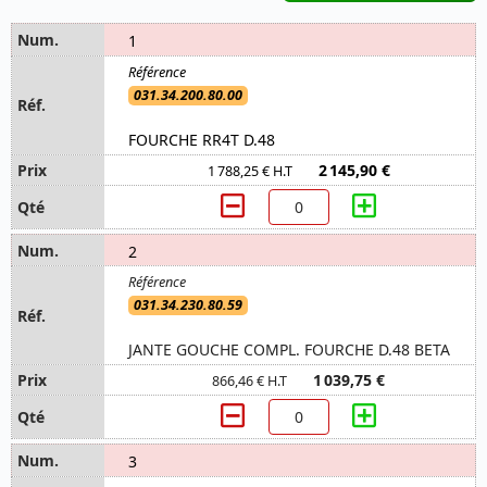
1
031.34.200.80.00
FOURCHE RR4T D.48
2 145,90 €
1 788,25 € H.T
2
031.34.230.80.59
JANTE GOUCHE COMPL. FOURCHE D.48 BETA
1 039,75 €
866,46 € H.T
3