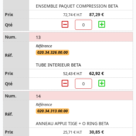
ENSEMBLE PAQUET COMPRESSION BETA
87,29 €
72,74 € H.T
13
020.34.326.00.00
TUBE INTERIEUR BETA
62,92 €
52,43 € H.T
14
020.34.313.00.00
ANNEAU APPUI TIGE + O RING BETA
30,85 €
25,71 € H.T