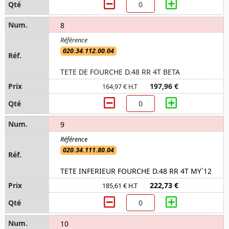
8
020.34.112.00.04
TETE DE FOURCHE D.48 RR 4T BETA
197,96 €
164,97 € H.T
9
020.34.111.80.04
TETE INFERIEUR FOURCHE D.48 RR 4T MY`12
222,73 €
185,61 € H.T
10