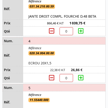
031.34.210.80.59
JANTE DROIT COMPL. FOURCHE D.48 BETA
1 039,75 €
866,46 € H.T
4
020.34.004.00.00
ECROU 20X1,5
26,86 €
22,38 € H.T
5
11.55440.000