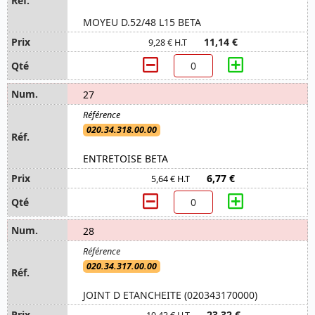
MOYEU D.52/48 L15 BETA
11,14 €
9,28 € H.T
27
020.34.318.00.00
ENTRETOISE BETA
6,77 €
5,64 € H.T
28
020.34.317.00.00
JOINT D ETANCHEITE (020343170000)
23,32 €