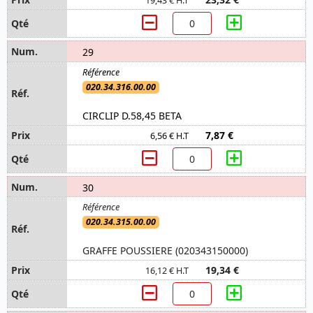
19,43 € H.T
29
020.34.316.00.00
CIRCLIP D.58,45 BETA
7,87 €
6,56 € H.T
30
020.34.315.00.00
GRAFFE POUSSIERE (020343150000)
19,34 €
16,12 € H.T