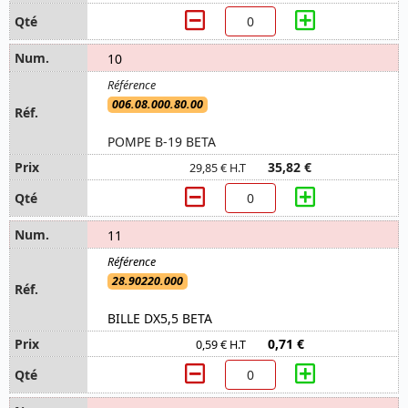
10
006.08.000.80.00
POMPE B-19 BETA
35,82 €
29,85 € H.T
11
28.90220.000
BILLE DX5,5 BETA
0,71 €
0,59 € H.T