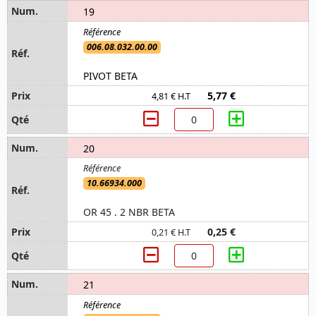
19
006.08.032.00.00
PIVOT BETA
5,77 €
4,81 € H.T
20
10.66934.000
OR 45 . 2 NBR BETA
0,25 €
0,21 € H.T
21