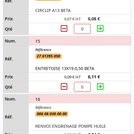
CIRCLIP A13 BETA
0,08 €
0,07 € H.T
15
27.61395.050
ENTRETOISE 13X19.0,50 BETA
0,11 €
0,09 € H.T
16
006.08.030.00.00
RENVOI ENGRENAGE POMPE HUILE