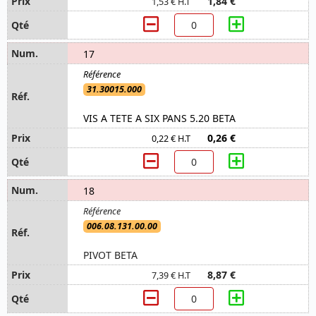
1,84 €
1,53 € H.T
17
31.30015.000
VIS A TETE A SIX PANS 5.20 BETA
0,26 €
0,22 € H.T
18
006.08.131.00.00
PIVOT BETA
8,87 €
7,39 € H.T