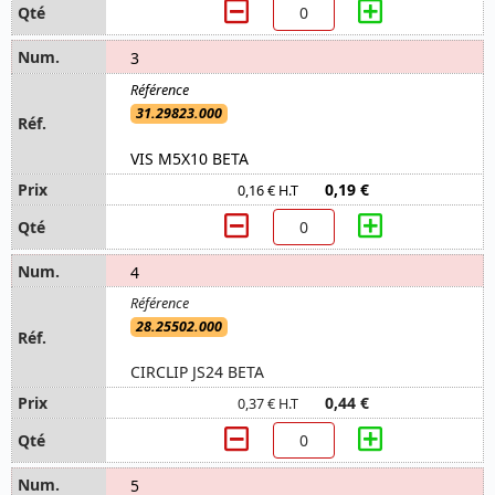
3
31.29823.000
VIS M5X10 BETA
0,19 €
0,16 € H.T
4
28.25502.000
CIRCLIP JS24 BETA
0,44 €
0,37 € H.T
5