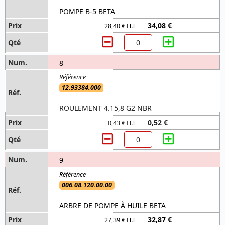
POMPE B-5 BETA
34,08 €
28,40 € H.T
8
12.93384.000
ROULEMENT 4.15,8 G2 NBR
0,52 €
0,43 € H.T
9
006.08.120.00.00
ARBRE DE POMPE À HUILE BETA
32,87 €
27,39 € H.T