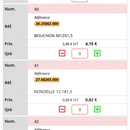
40
36.25062.000
BOUCHON M12X1,5
4,15 €
3,46 € H.T
41
27.60265.000
RONDELLE 12.181,5
0,82 €
0,68 € H.T
42