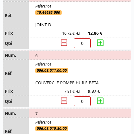
10.44695.000
JOINT D
12,86 €
10,72 € H.T
6
006.08.011.00.00
COUVERCLE POMPE HUILE BETA
9,37 €
7,81 € H.T
7
006.08.010.80.00