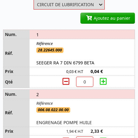
Ajoutez au panier
1
28.22645.000
SEEGER RA 7 DIN 6799 BETA
0,04 €
0,03 € H.T
2
006.08.022.00.00
ENGRENAGE POMPE HUILE
2,33 €
1,94 € H.T