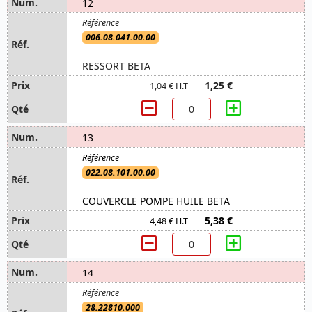
12
006.08.041.00.00
RESSORT BETA
1,25 €
1,04 € H.T
13
022.08.101.00.00
COUVERCLE POMPE HUILE BETA
5,38 €
4,48 € H.T
14
28.22810.000