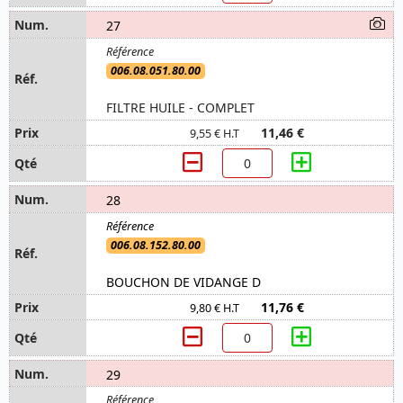
27
006.08.051.80.00
FILTRE HUILE - COMPLET
11,46 €
9,55 € H.T
28
006.08.152.80.00
BOUCHON DE VIDANGE D
11,76 €
9,80 € H.T
29