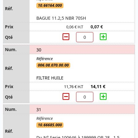
10.66164.000
BAGUE 11.2,5 NBR 70SH
0,07 €
0,06 € H.T
30
006.08.070.00.00
FILTRE HUILE
14,11 €
11,76 € H.T
31
10.66685.000
Du N° Serie 100646 à 199999 OR 28 . 1,5