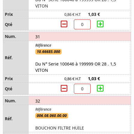
VITON
1,03 €
0,86 € H.T
31
10.66685.000
Du N° Serie 100646 à 199999 OR 28 . 1,5
VITON
1,03 €
0,86 € H.T
32
006.08.060.00.00
BOUCHON FILTRE HUILE