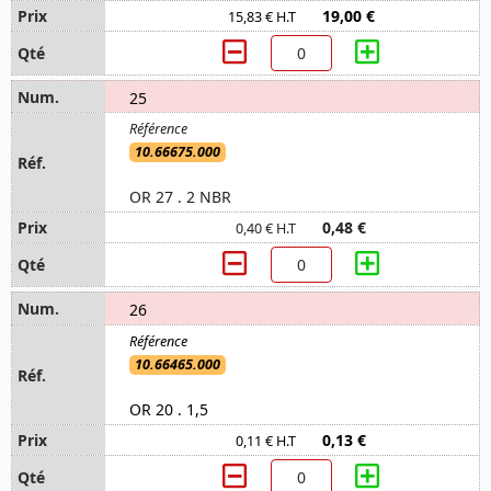
19,00 €
15,83 € H.T
25
10.66675.000
OR 27 . 2 NBR
0,48 €
0,40 € H.T
26
10.66465.000
OR 20 . 1,5
0,13 €
0,11 € H.T