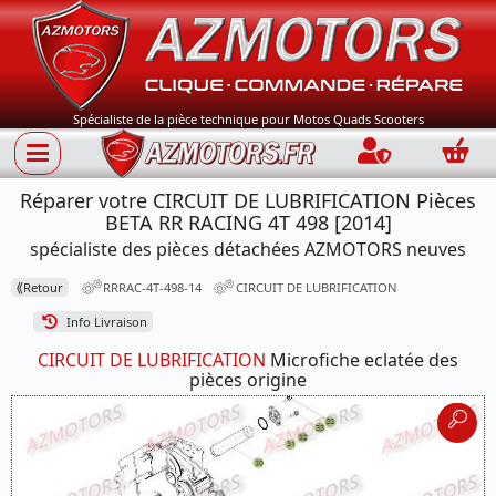
Spécialiste de la pièce technique pour Motos Quads Scooters
Connection
Panie
Réparer votre CIRCUIT DE LUBRIFICATION Pièces
BETA RR RACING 4T 498 [2014]
spécialiste des pièces détachées AZMOTORS neuves
⟪
Retour
RRRAC-4T-498-14
CIRCUIT DE LUBRIFICATION
Info Livraison
CIRCUIT DE LUBRIFICATION
Microfiche eclatée des
pièces origine