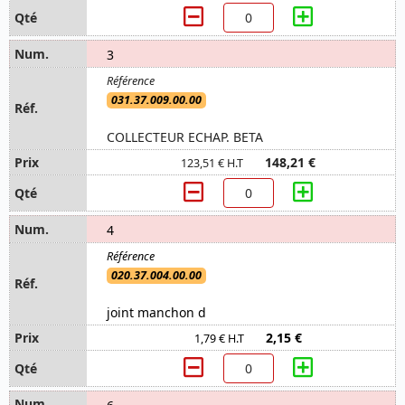
3
031.37.009.00.00
COLLECTEUR ECHAP. BETA
148,21 €
123,51 € H.T
4
020.37.004.00.00
joint manchon d
2,15 €
1,79 € H.T
6