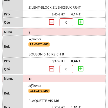
SILENT-BLOCK SILENCIEUX RR4T
4,14 €
3,45 € H.T
9
11.48025.000
BOULON 6.16 RS CH 8
0,44 €
0,37 € H.T
10
25.60311.000
PLAQUETTE VIS M6
1,52 €
1,27 € H.T