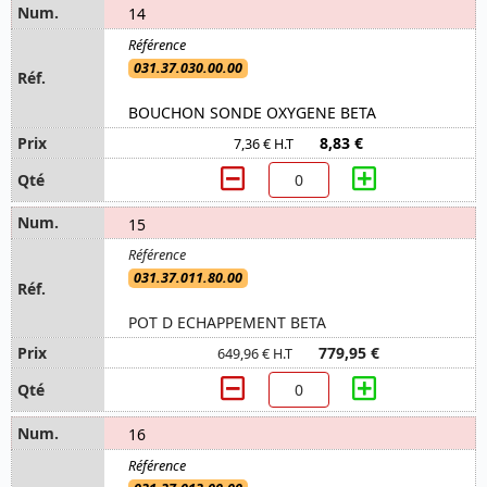
14
031.37.030.00.00
BOUCHON SONDE OXYGENE BETA
8,83 €
7,36 € H.T
15
031.37.011.80.00
POT D ECHAPPEMENT BETA
779,95 €
649,96 € H.T
16