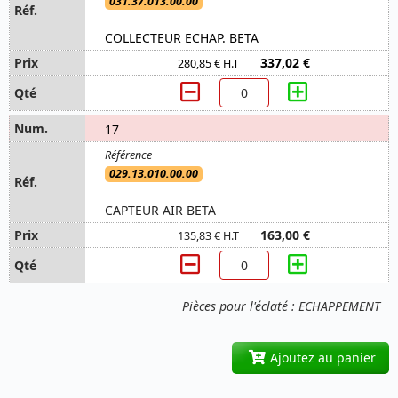
031.37.013.00.00
COLLECTEUR ECHAP. BETA
337,02 €
280,85 € H.T
17
029.13.010.00.00
CAPTEUR AIR BETA
163,00 €
135,83 € H.T
Pièces pour l'éclaté : ECHAPPEMENT
Ajoutez au panier