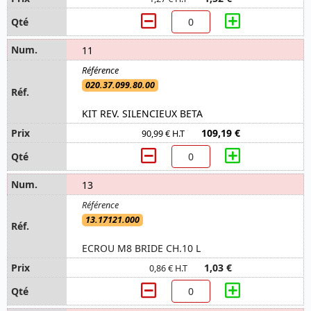
11
020.37.099.80.00
KIT REV. SILENCIEUX BETA
109,19 €
90,99 € H.T
13
13.17121.000
ECROU M8 BRIDE CH.10 L
1,03 €
0,86 € H.T