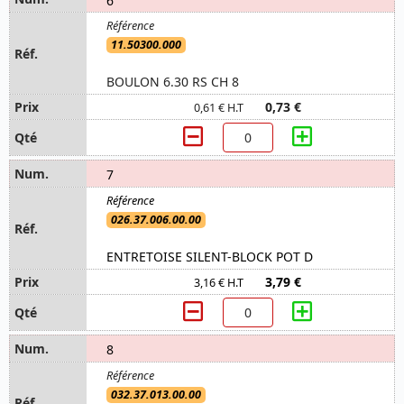
11.50300.000
BOULON 6.30 RS CH 8
0,73 €
0,61 € H.T
7
026.37.006.00.00
ENTRETOISE SILENT-BLOCK POT D
3,79 €
3,16 € H.T
8
032.37.013.00.00