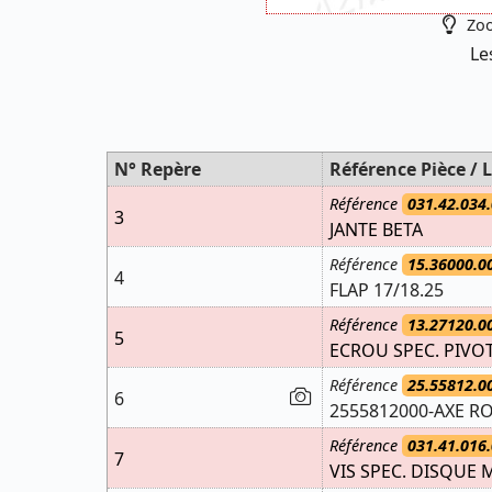
Zoo
Le
N° Repère
Référence Pièce / L
Référence
031.42.034.
3
JANTE BETA
Référence
15.36000.0
4
FLAP 17/18.25
Référence
13.27120.0
5
ECROU SPEC. PIVO
Référence
25.55812.0
6
2555812000-AXE RO
Référence
031.41.016.
7
VIS SPEC. DISQUE 