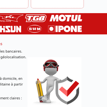
ns
es bancaires.
 géolocalisation.
 à domicile, en
taine à partir
ent claires :