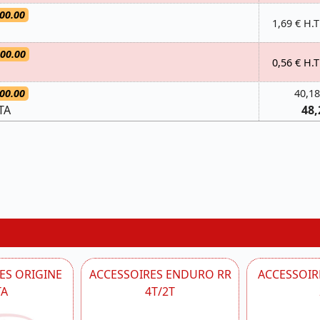
00.00
1,69 € H.T
.00.00
0,56 € H.T
00.00
40,18
TA
48,
ES ORIGINE
ACCESSOIRES ENDURO RR
ACCESSOIRE
TA
4T/2T