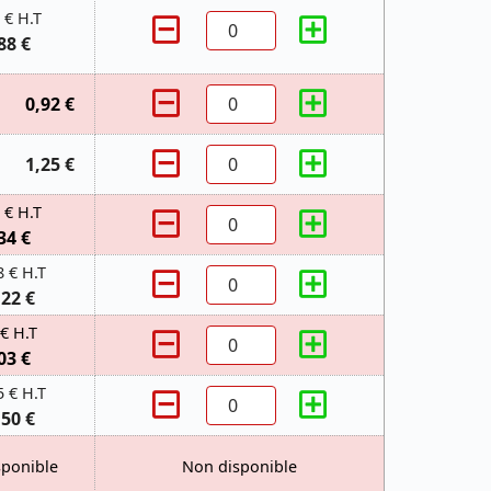
 € H.T
88 €
0,92 €
1,25 €
 € H.T
34 €
8 € H.T
,22 €
 € H.T
03 €
5 € H.T
,50 €
sponible
Non disponible