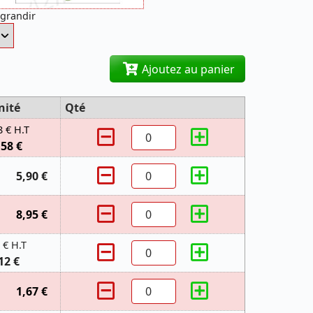
agrandir
Ajoutez au panier
nité
Qté
8 € H.T
,58 €
5,90 €
8,95 €
 € H.T
12 €
1,67 €