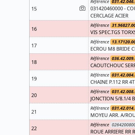
Référence
031.42.046.
031420460000 - C
15
CERCLAGE ACIER
Référence
31.96827.0
16
VIS SPEC.TGS TOR
Référence
13.17120.0
17
ECROU M8 BRIDE C
Référence
036.42.009.
18
CAOUTCHOUC SERR
Référence
031.42.004.
19
CHAINE P.112 RR 4T
Référence
031.42.008.
20
JONCTION 5/8.1/4 
Référence
031.42.014.
21
MOYEU ARR. A/ROUL
Référence
026420080
22
ROUE ARRIERE RR 