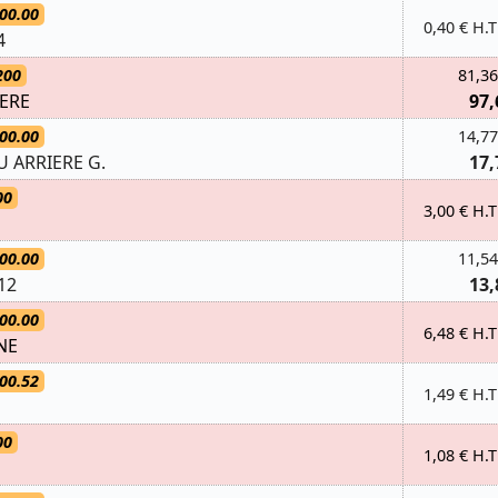
00.00
0,40 € H.T
4
200
81,36
IERE
97,
00.00
14,77
 ARRIERE G.
17,
00
3,00 € H.T
00.00
11,54
12
13,
00.00
6,48 € H.T
NE
00.52
1,49 € H.T
00
1,08 € H.T