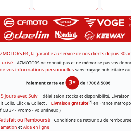
ZMOTORS.FR , la garantie au service de nos clients depuis 30 a
curisé
AZMOTORS ne connait pas et ne mémorise pas vos donné
 de vos informations personnelles
sans traçage publicitaire ou
3×
Paiement carte en
de 170€ à 500€
 5 jours avec Suivi
délai selon stocks et disponibilité. Livraison
(*)
t Colis, Click & Collect .
Livraison gratuite
en France métropoli
f CB 3× - Promo - volumineux )
Satisfait ou Remboursé
Conditions de retour ou de remboursem
lamation
et
Aide en ligne