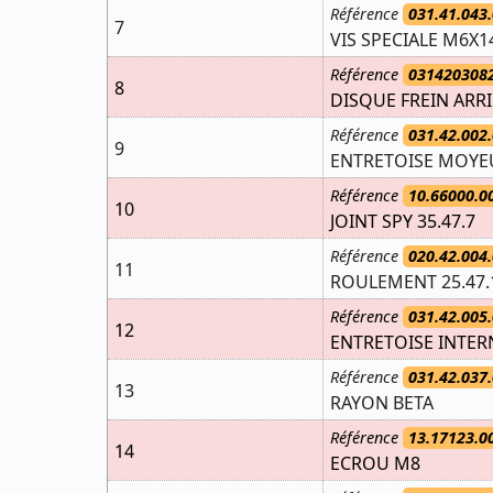
Référence
031.41.043.
7
VIS SPECIALE M6X1
Référence
031420308
8
DISQUE FREIN ARR
Référence
031.42.002.
9
ENTRETOISE MOYEU
Référence
10.66000.0
10
JOINT SPY 35.47.7
Référence
020.42.004.
11
ROULEMENT 25.47.
Référence
031.42.005.
12
ENTRETOISE INTER
Référence
031.42.037.
13
RAYON BETA
Référence
13.17123.0
14
ECROU M8