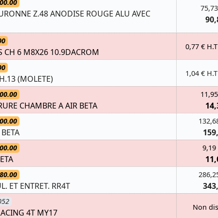
00.00
75,73
OURONNE Z.48 ANODISE ROUGE ALU AVEC
90,
00
0,77 € H.T
XS CH 6 M8X26 10.9DACROM
00
1,04 € H.T
H.13 (MOLETE)
00.00
11,95
URE CHAMBRE A AIR BETA
14,
00.00
132,6
 BETA
159
00.00
9,19
BETA
11,
80.00
286,2
. ET ENTRET. RR4T
343
052
Non di
RACING 4T MY17