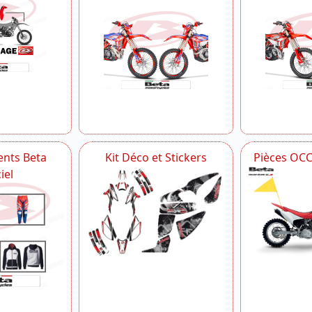
nts Beta
Kit Déco et Stickers
Pièces OC
iel