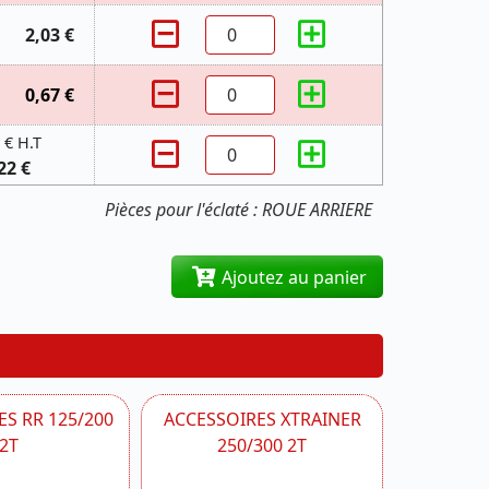
2,03 €
0,67 €
 € H.T
22 €
Pièces pour l'éclaté : ROUE ARRIERE
Ajoutez au panier
S RR 125/200
ACCESSOIRES XTRAINER
2T
250/300 2T