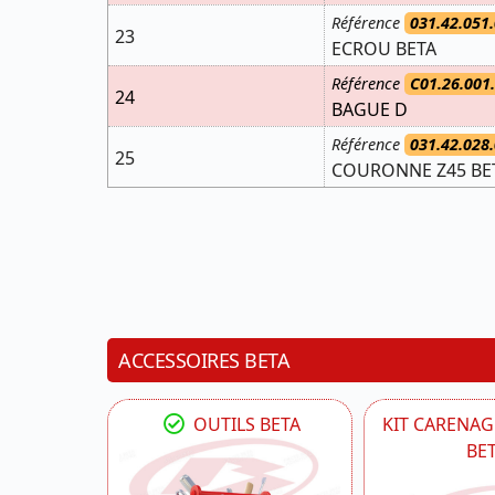
Référence
031.42.051.
23
ECROU BETA
Référence
C01.26.001
24
BAGUE D
Référence
031.42.028.
25
COURONNE Z45 BE
ACCESSOIRES BETA
OUTILS BETA
KIT CARENAG
BE