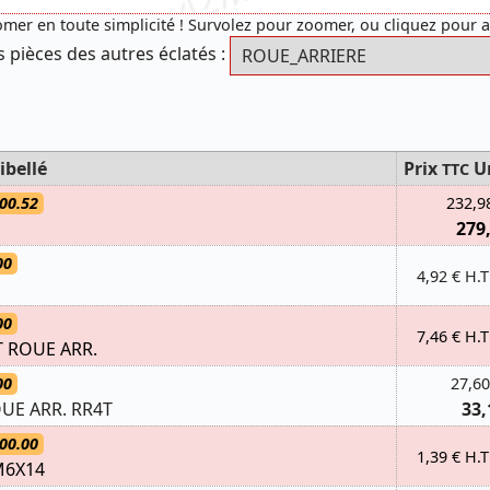
mer en toute simplicité ! Survolez pour zoomer, ou cliquez pour 
s pièces des autres éclatés :
ibellé
Prix
U
TTC
00.52
232,9
279
00
4,92 € H.T
00
7,46 € H.T
T ROUE ARR.
00
27,60
UE ARR. RR4T
33,
00.00
1,39 € H.T
M6X14