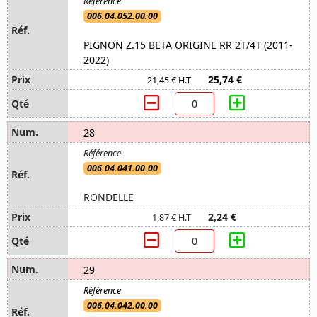
006.04.052.00.00
PIGNON Z.15 BETA ORIGINE RR 2T/4T (2011-
2022)
25,74 €
21,45 € H.T
28
006.04.041.00.00
RONDELLE
2,24 €
1,87 € H.T
29
006.04.042.00.00