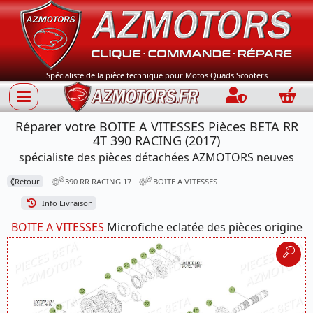
Spécialiste de la pièce technique pour Motos Quads Scooters
Connection
Panie
Réparer votre BOITE A VITESSES Pièces BETA RR
4T 390 RACING (2017)
spécialiste des pièces détachées AZMOTORS neuves
⟪
Retour
390 RR RACING 17
BOITE A VITESSES
Info Livraison
BOITE A VITESSES
Microfiche eclatée des pièces origine