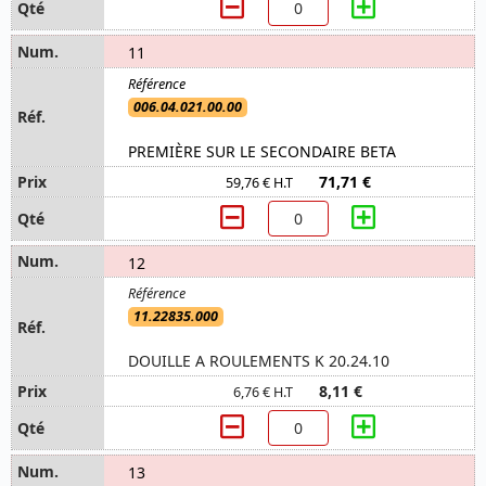
11
006.04.021.00.00
PREMIÈRE SUR LE SECONDAIRE BETA
71,71 €
59,76 € H.T
12
11.22835.000
DOUILLE A ROULEMENTS K 20.24.10
8,11 €
6,76 € H.T
13