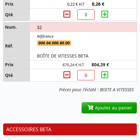
0,26 €
0,22 € H.T
32
006.04.000.80.00
BOÎTE DE VITESSES BETA
804,29 €
670,24 € H.T
Pièces pour l'éclaté : BOITE A VITESSES
Ajoutez au panier
ACCESSOIRES BETA