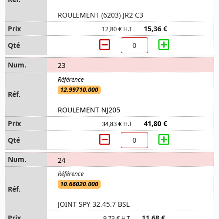
ROULEMENT (6203) JR2 C3
15,36 €
12,80 € H.T
23
12.99710.000
ROULEMENT NJ205
41,80 €
34,83 € H.T
24
10.66020.000
JOINT SPY 32.45.7 BSL
11,68 €
9,73 € H.T