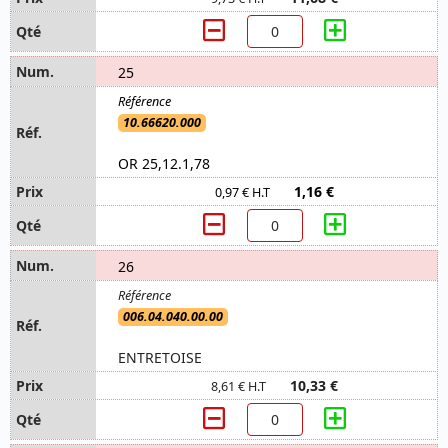
25
10.66620.000
OR 25,12.1,78
1,16 €
0,97 € H.T
26
006.04.040.00.00
ENTRETOISE
10,33 €
8,61 € H.T