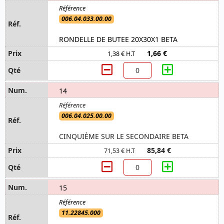
006.04.033.00.00
RONDELLE DE BUTEE 20X30X1 BETA
1,66 €
1,38 € H.T
14
006.04.025.00.00
CINQUIÈME SUR LE SECONDAIRE BETA
85,84 €
71,53 € H.T
15
11.22845.000