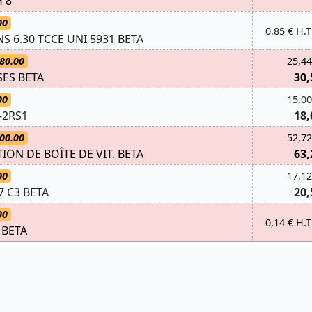
 8
00
0,85 € H.T
ANS 6.30 TCCE UNI 5931 BETA
80.00
25,44
SES BETA
30,
00
15,00
-2RS1
18,
00.00
52,72
TION DE BOÎTE DE VIT. BETA
63,
00
17,12
7 C3 BETA
20,
00
0,14 € H.T
 BETA