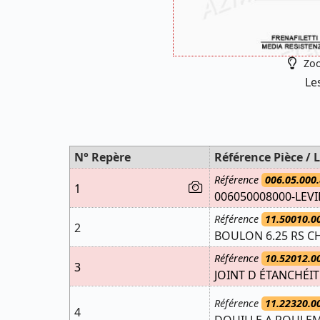
Zoo
Le
N° Repère
Référence Pièce / L
Référence
006.05.000.
1
006050008000-LEVI
Référence
11.50010.0
2
BOULON 6.25 RS CH
Référence
10.52012.0
3
JOINT D ÉTANCHÉIT
Référence
11.22320.0
4