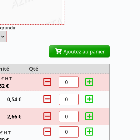
agrandir
Ajoutez au panier
nité
Qté
 € H.T
52 €
0,54 €
2,66 €
 € H.T