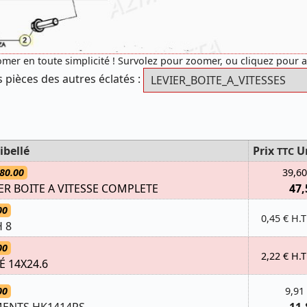
mer en toute simplicité ! Survolez pour zoomer, ou cliquez pour 
s pièces des autres éclatés :
ibellé
Prix
U
TTC
80.00
39,60
ER BOITE A VITESSE COMPLETE
47,
00
0,45 € H.T
 8
00
2,22 € H.T
É 14X24.6
00
9,91