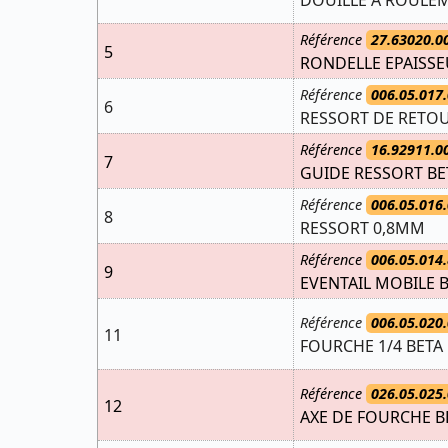
DOUILLE A ROULE
Référence
27.63020.0
5
RONDELLE EPAISSEU
Référence
006.05.017.
6
RESSORT DE RETOU
Référence
16.92911.0
7
GUIDE RESSORT BE
Référence
006.05.016.
8
RESSORT 0,8MM
Référence
006.05.014.
9
EVENTAIL MOBILE 
Référence
006.05.020.
11
FOURCHE 1/4 BETA
Référence
026.05.025.
12
AXE DE FOURCHE B