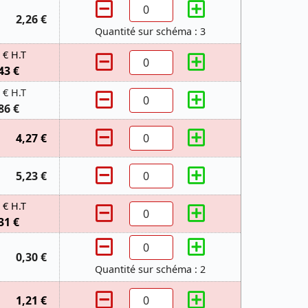
2,26 €
Quantité sur schéma : 3
 € H.T
43 €
 € H.T
86 €
4,27 €
5,23 €
 € H.T
31 €
0,30 €
Quantité sur schéma : 2
1,21 €