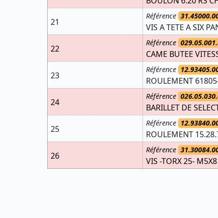
BOULON 6.20 RS CH
Référence
31.45000.0
21
VIS A TETE A SIX P
Référence
029.05.001.
22
CAME BUTEE VITES
Référence
12.93405.0
23
ROULEMENT 61805
Référence
026.05.030.
24
BARILLET DE SELEC
Référence
12.93840.0
25
ROULEMENT 15.28.
Référence
31.30084.0
26
VIS -TORX 25- M5X8