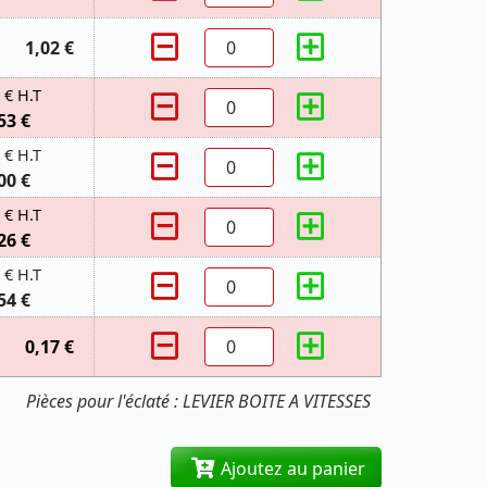
1,02 €
 € H.T
53 €
 € H.T
00 €
 € H.T
26 €
 € H.T
54 €
0,17 €
Pièces pour l'éclaté : LEVIER BOITE A VITESSES
Ajoutez au panier