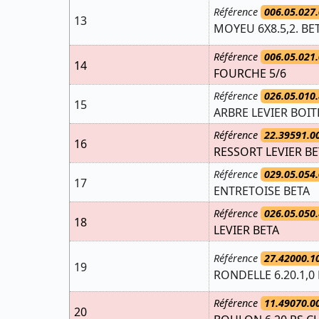
Référence
006.05.027.
13
MOYEU 6X8.5,2. BE
Référence
006.05.021.
14
FOURCHE 5/6
Référence
026.05.010.
15
ARBRE LEVIER BOIT
Référence
22.39591.0
16
RESSORT LEVIER BE
Référence
029.05.054.
17
ENTRETOISE BETA
Référence
026.05.050.
18
LEVIER BETA
Référence
27.42000.1
19
RONDELLE 6.20.1,0
Référence
11.49070.0
20