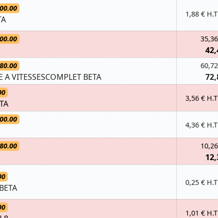
00.00
1,88 € H.T
TA
00.00
35,36
42,
80.00
60,72
E A VITESSESCOMPLET BETA
72,
00
3,56 € H.T
TA
00.00
4,36 € H.T
80.00
10,26
12,
00
0,25 € H.T
 BETA
00
1,01 € H.T