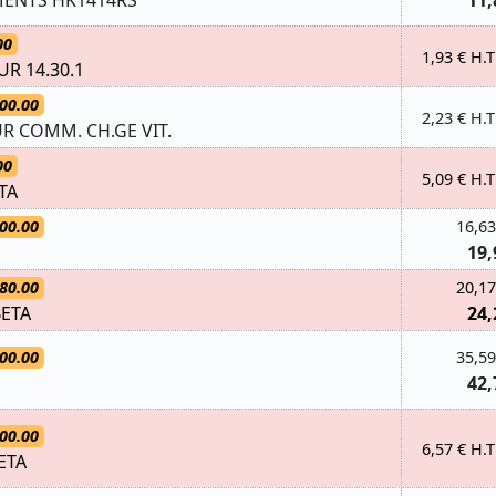
MENTS HK1414RS
11,
00
1,93 € H.T
R 14.30.1
00.00
2,23 € H.T
R COMM. CH.GE VIT.
00
5,09 € H.T
TA
00.00
16,63
19,
80.00
20,17
BETA
24,
00.00
35,59
42,
00.00
6,57 € H.T
ETA