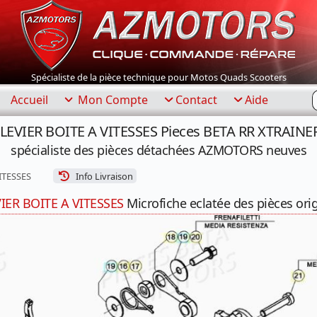
Spécialiste de la pièce technique pour Motos Quads Scooters
R
Accueil
Mon Compte
Contact
Aide
 LEVIER BOITE A VITESSES Pieces BETA RR XTRAINER
spécialiste des pièces détachées AZMOTORS neuves
ITESSES
Info Livraison
IER BOITE A VITESSES
Microfiche eclatée des pièces ori