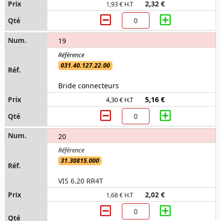
2,32 €
1,93 € H.T
19
031.40.127.22.00
Bride connecteurs
5,16 €
4,30 € H.T
20
31.30815.000
VIS 6.20 RR4T
2,02 €
1,68 € H.T