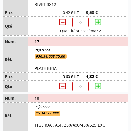
RIVET 3X12
0,50 €
0,42 € H.T
Quantité sur schéma : 2
17
036.38.008.15.00
PLATE BETA
4,32 €
3,60 € H.T
18
15.14272.000
TIGE RAC. ASP. 250/400/450/525 EXC