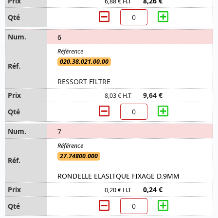
8,26 €
6,88 € H.T
6
020.38.021.00.00
RESSORT FILTRE
9,64 €
8,03 € H.T
7
27.74800.000
RONDELLE ELASITQUE FIXAGE D.9MM
0,24 €
0,20 € H.T