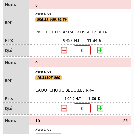
8
036.38.009.10.59
PROTECTION AMMORTISSEUR BETA
11,34 €
9,45 € H.T
9
16.34907.000
CAOUTCHOUC BEQUILLE RR4T
1,26 €
1,05 € H.T
10