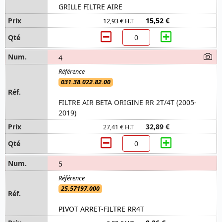
GRILLE FILTRE AIRE
15,52 €
12,93 € H.T
4
031.38.022.82.00
FILTRE AIR BETA ORIGINE RR 2T/4T (2005-
2019)
32,89 €
27,41 € H.T
5
25.57197.000
PIVOT ARRET-FILTRE RR4T