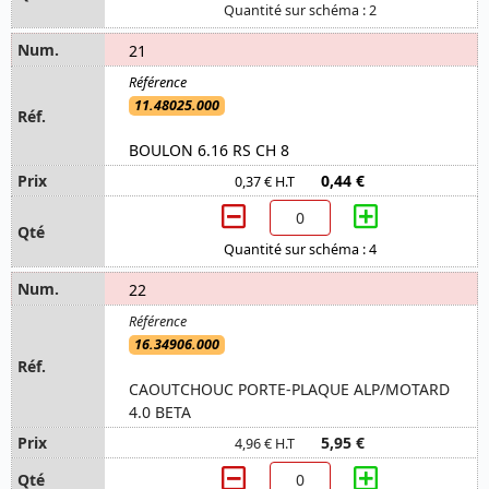
Quantité sur schéma : 2
21
11.48025.000
BOULON 6.16 RS CH 8
0,44 €
0,37 € H.T
Quantité sur schéma : 4
22
16.34906.000
CAOUTCHOUC PORTE-PLAQUE ALP/MOTARD
4.0 BETA
5,95 €
4,96 € H.T