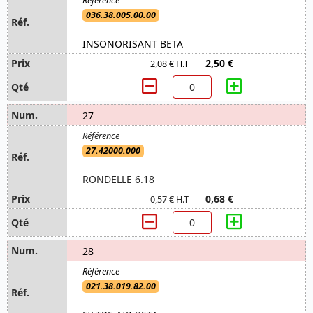
036.38.005.00.00
INSONORISANT BETA
2,50 €
2,08 € H.T
27
27.42000.000
RONDELLE 6.18
0,68 €
0,57 € H.T
28
021.38.019.82.00