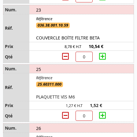
23
036.38.001.10.59
COUVERCLE BOîTE FILTRE BETA
10,54 €
8,78 € H.T
25
25.60311.000
PLAQUETTE VIS M6
1,52 €
1,27 € H.T
26