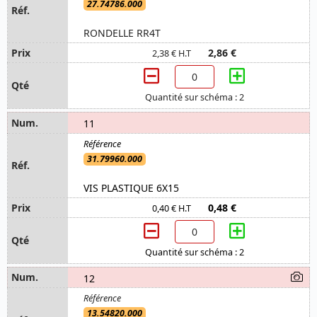
27.74786.000
RONDELLE RR4T
2,86 €
2,38 € H.T
Quantité sur schéma : 2
11
31.79960.000
VIS PLASTIQUE 6X15
0,48 €
0,40 € H.T
Quantité sur schéma : 2
12
13.54820.000