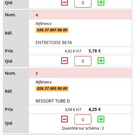
4
036.37.007.00.00
ENTRETOISE BETA
5,78 €
4,82 € H.T
5
026.37.005.00.00
RESSORT TUBE D
4,25 €
3,54 € H.T
Quantité sur schéma : 2