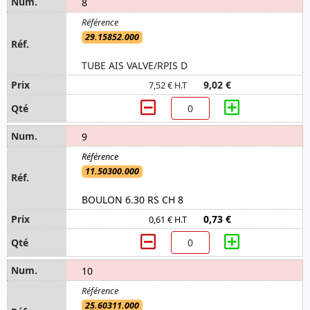
8
29.15852.000
TUBE AIS VALVE/RPIS D
9,02 €
7,52 € H.T
9
11.50300.000
BOULON 6.30 RS CH 8
0,73 €
0,61 € H.T
10
25.60311.000