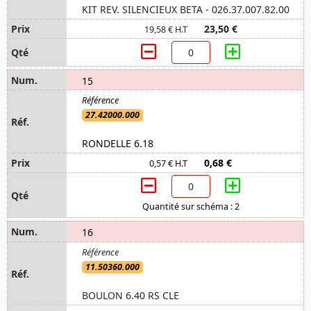
KIT REV. SILENCIEUX BETA - 026.37.007.82.00
23,50 €
19,58 € H.T
15
27.42000.000
RONDELLE 6.18
0,68 €
0,57 € H.T
Quantité sur schéma : 2
16
11.50360.000
BOULON 6.40 RS CLE