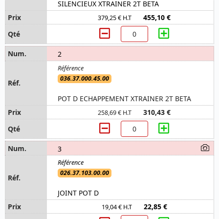
SILENCIEUX XTRAINER 2T BETA
455,10 €
379,25 € H.T
2
036.37.000.45.00
POT D ECHAPPEMENT XTRAINER 2T BETA
310,43 €
258,69 € H.T
3
026.37.103.00.00
JOINT POT D
22,85 €
19,04 € H.T