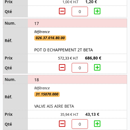
1,20 €
1,00 € H.T
17
026.37.016.80.00
POT D ECHAPPEMENT 2T BETA
686,80 €
572,33 € H.T
18
31.15070.000
VALVE AIS AIRE BETA
43,13 €
35,94 € H.T