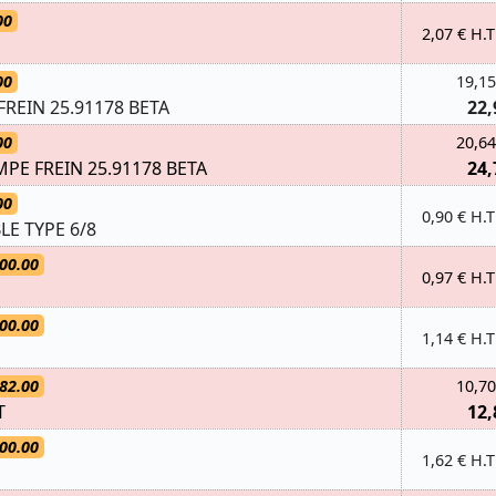
00
2,07 € H.T
00
19,15
FREIN 25.91178 BETA
22,
00
20,64
PE FREIN 25.91178 BETA
24,
00
0,90 € H.T
E TYPE 6/8
00.00
0,97 € H.T
00.00
1,14 € H.T
82.00
10,70
T
12,
00.00
1,62 € H.T