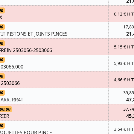
21,
00
0,12 € H.T
X
00
17,89
TIT PISTONS ET JOINTS PINCES
21,
00
5,15 € H.T
 FREIN 2503056-2503066
00
5,93 € H.T
03066.000
00
4,66 € H.T
 2503066
00
39,85
ARR. RR4T
47,
00.00
37,74
RIER
45,
00
3,54 € H.T
AQUETTES POUR PINCE