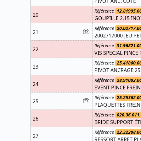
PIVOT ANC. COTE
Référence
12.81995.0
20
GOUPILLE 2.15 INO
Référence
20.02717.0
21
2002717000-JEU PE
Référence
31.96821.0
22
VIS SPECIAL PINCE
Référence
25.41860.0
23
PIVOT ANCRAGE 25.
Référence
28.91002.0
24
EVENT PINCE FREIN
Référence
25.25362.0
25
PLAQUETTES FREIN 
Référence
020.36.011.
26
BRIDE SUPPORT ÉT
Référence
22.32208.0
27
RESSORT ARRET PL