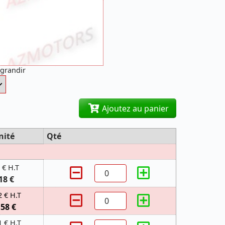
agrandir
Ajoutez au panier
nité
Qté
 € H.T
18 €
2 € H.T
,58 €
1 € H.T