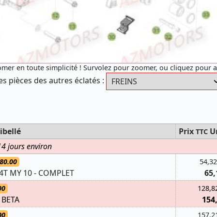
mer en toute simplicité ! Survolez pour zoomer, ou cliquez pour 
es pièces des autres éclatés :
ibellé
Prix
U
TTC
 14 jours environ
80.00
54,32
4T MY 10 - COMPLET
65,
00
128,8
 BETA
154
00
157,2