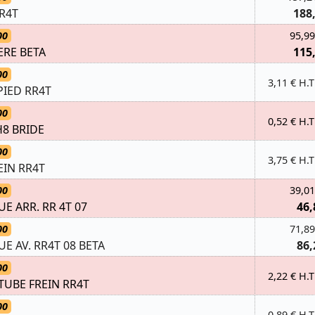
RR4T
188
00
95,99
ERE BETA
115
00
3,11 € H.T
IED RR4T
00
0,52 € H.T
H8 BRIDE
00
3,75 € H.T
EIN RR4T
00
39,01
UE ARR. RR 4T 07
46,
00
71,89
UE AV. RR4T 08 BETA
86,
00
2,22 € H.T
UBE FREIN RR4T
00
0,89 € H.T