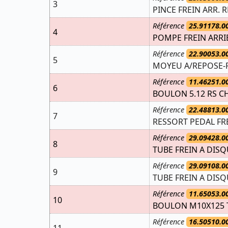
3
PINCE FREIN ARR. 
Référence
25.91178.0
4
POMPE FREIN ARRI
Référence
22.90053.0
5
MOYEU A/REPOSE-P
Référence
11.46251.0
6
BOULON 5.12 RS C
Référence
22.48813.0
7
RESSORT PEDAL FR
Référence
29.09428.0
8
TUBE FREIN A DISQ
Référence
29.09108.0
9
TUBE FREIN A DISQ
Référence
11.65053.0
10
BOULON M10X125 T
Référence
16.50510.0
11