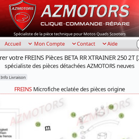
Spécialiste de la pièce technique pour Motos Quads Scooters
R
Accueil
Mon Compte
Contact
Aide
rer votre FREINS Pièces BETA RR XTRAINER 250 2T [
spécialiste des pièces détachées AZMOTORS neuves
Info Livraison
FREINS
Microfiche eclatée des pièces origine