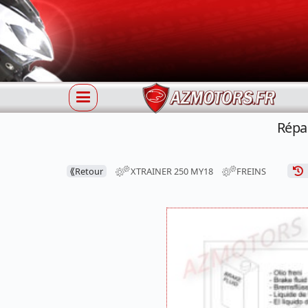
Répa
⟪
Retour
XTRAINER 250 MY18
FREINS