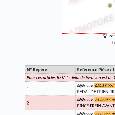
Zoo
L
N° Repère
Référence Pièce / L
Pour ces articles BETA le delai de livraison est de
Référence
020.36.001.
1
PEDAL DE FRIEN RR
Référence
25.03056.0
2
PINCE FREIN AVANT
Référence
25.03066.0