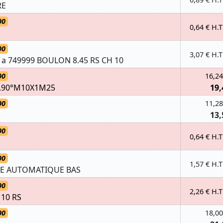
RE
00
0,64 € H.T
00
3,07 € H.T
1 a 749999 BOULON 8.45 RS CH 10
00
16,24
S.90°M10X1M25
19,
00
11,28
13,
00
0,64 € H.T
00
1,57 € H.T
GE AUTOMATIQUE BAS
00
2,26 € H.T
 10 RS
00
18,00