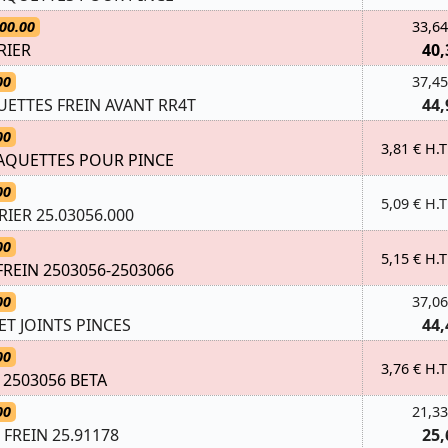
00.00
33,64
RIER
40,
00
37,45
UETTES FREIN AVANT RR4T
44,
00
3,81 € H.T
AQUETTES POUR PINCE
00
5,09 € H.T
IER 25.03056.000
00
5,15 € H.T
 FREIN 2503056-2503066
00
37,06
ET JOINTS PINCES
44,
00
3,76 € H.T
 2503056 BETA
00
21,33
FREIN 25.91178
25,