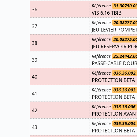
Référence
31.30750.0
36
VIS 6.16 TBIB
Référence
20.08277.0
37
JEU LEVIER POMPE 
Référence
20.08275.0
38
JEU RESERVOIR POM
Référence
25.24442.0
39
PASSE-CABLE DOUBL
Référence
036.36.002.
40
PROTECTION BETA
Référence
036.36.003.
41
PROTECTION BETA
Référence
036.36.006.
42
PROTECTION AVAN
Référence
036.36.004.
43
PROTECTION BETA