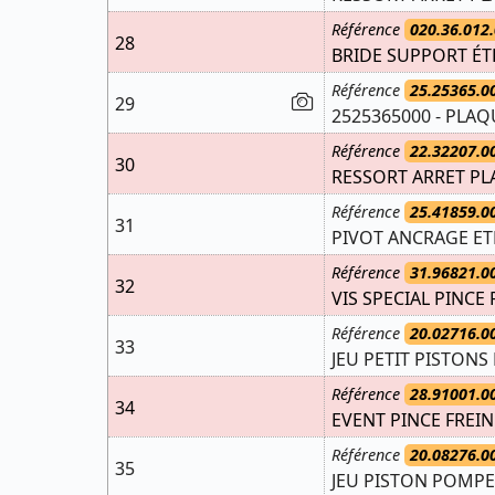
Référence
020.36.012.
28
BRIDE SUPPORT ÉT
Référence
25.25365.0
29
2525365000 - PLAQ
Référence
22.32207.0
30
RESSORT ARRET PL
Référence
25.41859.0
31
PIVOT ANCRAGE ETR
Référence
31.96821.0
32
VIS SPECIAL PINCE
Référence
20.02716.0
33
JEU PETIT PISTONS 
Référence
28.91001.0
34
EVENT PINCE FREIN
Référence
20.08276.0
35
JEU PISTON POMPE 