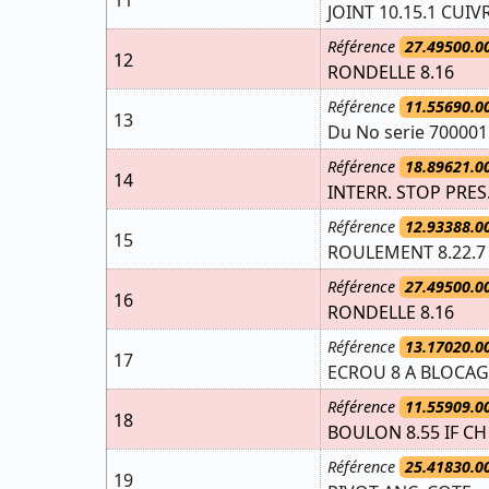
JOINT 10.15.1 CUIV
Référence
27.49500.0
12
RONDELLE 8.16
Référence
11.55690.0
13
Du No serie 70000
Référence
18.89621.0
14
INTERR. STOP PRE
Référence
12.93388.0
15
ROULEMENT 8.22.7
Référence
27.49500.0
16
RONDELLE 8.16
Référence
13.17020.0
17
ECROU 8 A BLOCA
Référence
11.55909.0
18
BOULON 8.55 IF CH
Référence
25.41830.0
19