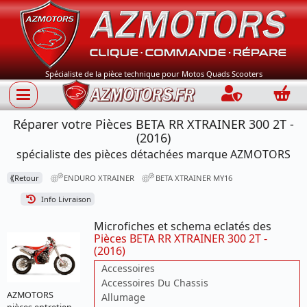
Spécialiste de la pièce technique pour Motos Quads Scooters
Connection
Panie
Réparer votre Pièces BETA RR XTRAINER 300 2T -
(2016)
spécialiste des pièces détachées marque AZMOTORS
⟪
Retour
ENDURO XTRAINER
BETA XTRAINER MY16
Info Livraison
Microfiches et schema eclatés des
Pièces BETA RR XTRAINER 300 2T -
(2016)
Accessoires
Accessoires Du Chassis
AZMOTORS
Allumage