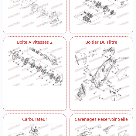
Radiateur
Roue Arriere
Roue Avant
Suspension Arriere
Suspension Arriere 2
Transmission Principale Embrayage
Boite A Vitesses 2
Boitier Du Filtre
Vilebrequin Piston Contre Arbre
Carburateur
Carenages Reservoir Selle