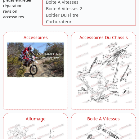
pièces entretien
Boite A Vitesses
réparation
Boite A Vitesses 2
révision
Boitier Du Filtre
accessoires
Carburateur
Carenages Reservoir Selle
Carenages Reservoir Selle 2
Accessoires
Accessoires Du Chassis
Carter
Carter 2
Carter 3
Chassis
Commandes Guidon
Commande Boite A Vitesses
Cylindre Culasse Distribution
Demarreur Electrique
Echappement
Echappement 2
Fourche
Freins
Allumage
Boite A Vitesses
Installation De Refroidissement
Installation Electrique
Outillage Special
Outils