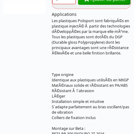
Référence 1303-
0302 BETA
Applications
Les plastiques Polisport sont fabriquÃ©s en
plastique injectÃ© Ã partir des technologies
dÃ©veloppÃ©es par la marque elle-mÃªme.
Tous les plastiques sont dotÃ©s du DGP
(Durable gloss Polypropylene) dont les
principaux avantages sont une rÃ©sistance
Ã©levÃ©e et une belle finition brillante.
Type origine
Identique aux plastiques utilisÃ©s en MXGP
MatÃ©riaux solide et rÃ©sistant en PA/ABS
RÃ©sistant Ã l`abrasion
LÃ©ger
Installation simple et intuitive
S`adapte parfaitement au bras oscillant/pas
de vibration
Colliers de fixation inclus
Montage sur Beta :
BETA RR 300 ENDURO 2T 2016