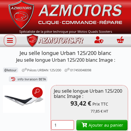
Spécialiste de la pièce technique pour Motos Quads Scooters
Connection
Panie
Jeu selle longue Urban 125/200 blanc
Jeu selle longue Urban 125/200 blanc Image :
⟪
Retour
Pièces URBAN 125/200
017450048098
info livraison BETA
Jeu selle longue Urban 125/200
blanc Image :
93,42 €
Prix TTC
77,85 € HT
Quantité
Ajouter au panier