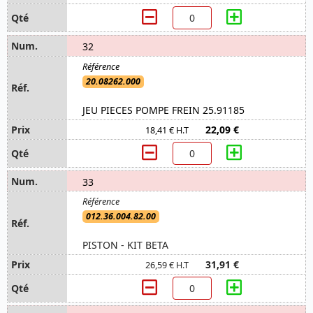
32
20.08262.000
JEU PIECES POMPE FREIN 25.91185
22,09 €
18,41 € H.T
33
012.36.004.82.00
PISTON - KIT BETA
31,91 €
26,59 € H.T