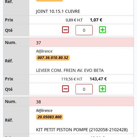
JOINT 10.15.1 CUIVRE
1,07 €
0,89 € H.T
37
007.36.010.80.52
LEVIER COM. FREIN AV. EVO BETA
143,47 €
119,56 € H.T
38
20.05083.800
KIT PETIT PISTON POMPE (2102058-2102428)