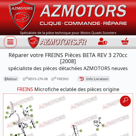
Spécialiste de la pièce technique pour Motos Quads Scooters
Connection
Panie
Réparer votre FREINS Pièces BETA REV 3 270cc
[2008]
spécialiste des pièces détachées AZMOTORS neuves
⟪
Retour
REV3-270-08
FREINS
Info Livraison
FREINS
Microfiche eclatée des pièces origine