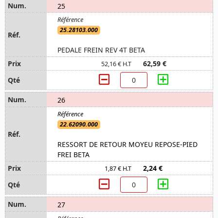
25
25.28103.000
PEDALE FREIN REV 4T BETA
62,59 €
52,16 € H.T
26
22.62090.000
RESSORT DE RETOUR MOYEU REPOSE-PIED
FREI BETA
2,24 €
1,87 € H.T
27