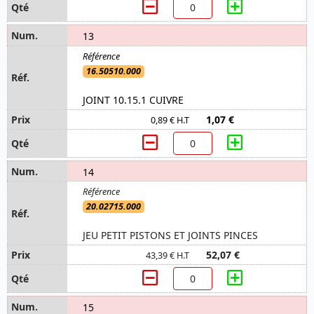
13
16.50510.000
JOINT 10.15.1 CUIVRE
1,07 €
0,89 € H.T
14
20.02715.000
JEU PETIT PISTONS ET JOINTS PINCES
52,07 €
43,39 € H.T
15