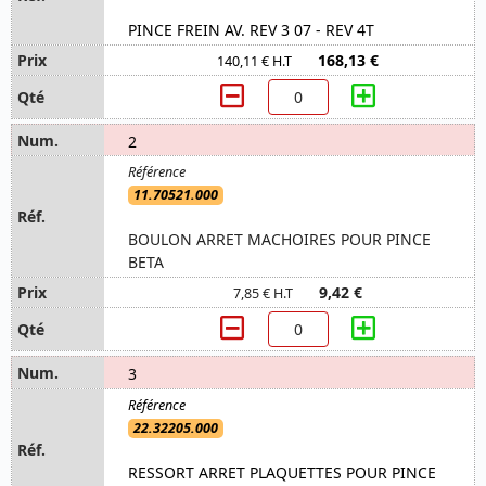
PINCE FREIN AV. REV 3 07 - REV 4T
168,13 €
140,11 € H.T
2
11.70521.000
BOULON ARRET MACHOIRES POUR PINCE
BETA
9,42 €
7,85 € H.T
3
22.32205.000
RESSORT ARRET PLAQUETTES POUR PINCE