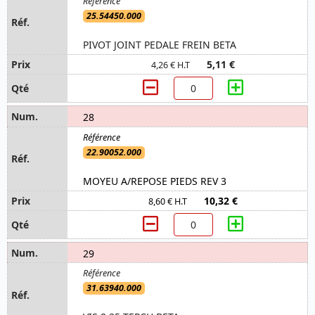
25.54450.000
PIVOT JOINT PEDALE FREIN BETA
5,11 €
4,26 € H.T
28
22.90052.000
MOYEU A/REPOSE PIEDS REV 3
10,32 €
8,60 € H.T
29
31.63940.000