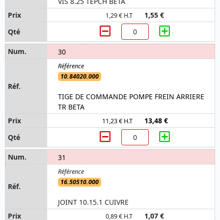
VIS 8.25 TEPCH BETA
1,55 €
1,29 € H.T
30
10.84020.000
TIGE DE COMMANDE POMPE FREIN ARRIERE
TR BETA
13,48 €
11,23 € H.T
31
16.50510.000
JOINT 10.15.1 CUIVRE
1,07 €
0,89 € H.T