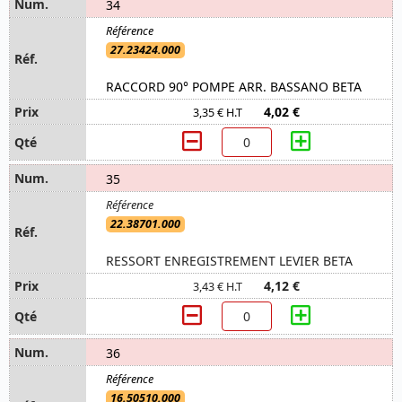
34
27.23424.000
RACCORD 90° POMPE ARR. BASSANO BETA
4,02 €
3,35 € H.T
35
22.38701.000
RESSORT ENREGISTREMENT LEVIER BETA
4,12 €
3,43 € H.T
36
16.50510.000