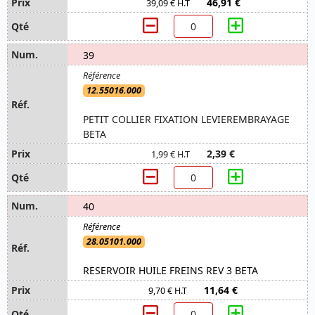
46,91 €
39,09 € H.T
39
12.55016.000
PETIT COLLIER FIXATION LEVIEREMBRAYAGE
BETA
2,39 €
1,99 € H.T
40
28.05101.000
RESERVOIR HUILE FREINS REV 3 BETA
11,64 €
9,70 € H.T