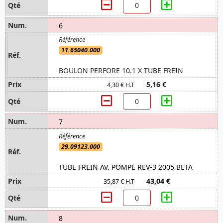
6
11.65040.000
BOULON PERFORE 10.1 X TUBE FREIN
5,16 €
4,30 € H.T
7
29.09123.000
TUBE FREIN AV. POMPE REV-3 2005 BETA
43,04 €
35,87 € H.T
8