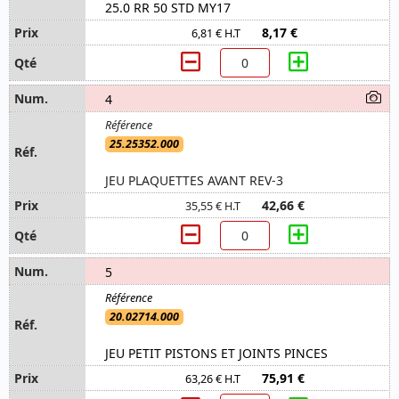
25.0 RR 50 STD MY17
8,17 €
6,81 € H.T
4
25.25352.000
JEU PLAQUETTES AVANT REV-3
42,66 €
35,55 € H.T
5
20.02714.000
JEU PETIT PISTONS ET JOINTS PINCES
75,91 €
63,26 € H.T