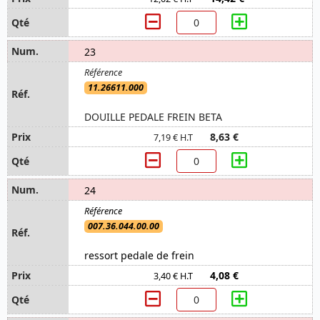
23
11.26611.000
DOUILLE PEDALE FREIN BETA
8,63 €
7,19 € H.T
24
007.36.044.00.00
ressort pedale de frein
4,08 €
3,40 € H.T