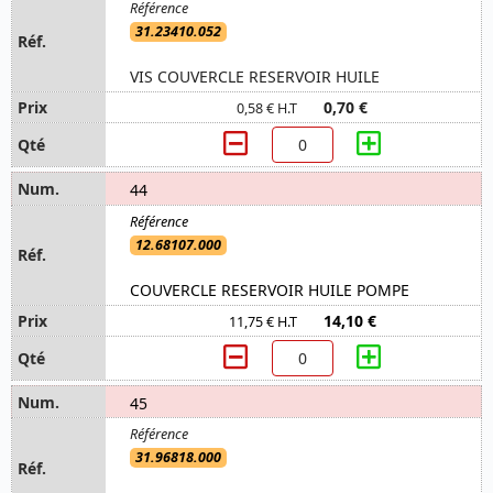
31.23410.052
VIS COUVERCLE RESERVOIR HUILE
0,70 €
0,58 € H.T
44
12.68107.000
COUVERCLE RESERVOIR HUILE POMPE
14,10 €
11,75 € H.T
45
31.96818.000