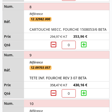
8
12.32982.000
CARTOUCHE MECC. FOURCHE 1508053/6 BETA
353,96 €
294,97 € H.T
9
12.09703.057
TETE INF. FOURCHE REV 3 07 BETA
430,16 €
358,47 € H.T
10