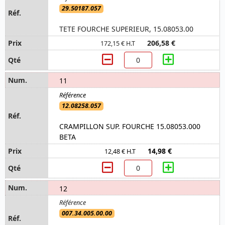
29.50187.057
TETE FOURCHE SUPERIEUR, 15.08053.00
206,58 €
172,15 € H.T
11
12.08258.057
CRAMPILLON SUP. FOURCHE 15.08053.000
BETA
14,98 €
12,48 € H.T
12
007.34.005.00.00