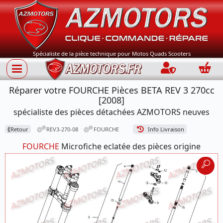
Spécialiste de la pièce technique pour Motos Quads Scooters
Connection
Panie
Réparer votre FOURCHE Pièces BETA REV 3 270cc
[2008]
spécialiste des pièces détachées AZMOTORS neuves
⟪
Retour
REV3-270-08
FOURCHE
Info Livraison
FOURCHE
Microfiche eclatée des pièces origine