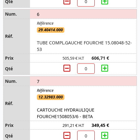
6
29.40414.000
TUBE COMPL.GAUCHE FOURCHE 15.08048-52-
53
606,71 €
505,59 € H.T
7
12.32983.000
CARTOUCHE HYDRAULIQUE
FOURCHE1508053/6 - BETA
349,45 €
291,21 € H.T