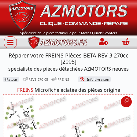
Spécialiste de la pièce technique pour Motos Quads Scooters
Connection
Panie
Réparer votre FREINS Pièces BETA REV 3 270cc
[2005]
spécialiste des pièces détachées AZMOTORS neuves
⟪
Retour
REV3-270-05
FREINS
Info Livraison
FREINS
Microfiche eclatée des pièces origine