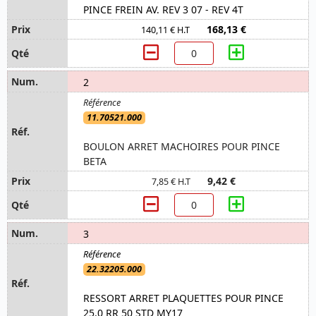
PINCE FREIN AV. REV 3 07 - REV 4T
168,13 €
140,11 € H.T
2
11.70521.000
BOULON ARRET MACHOIRES POUR PINCE
BETA
9,42 €
7,85 € H.T
3
22.32205.000
RESSORT ARRET PLAQUETTES POUR PINCE
25.0 RR 50 STD MY17