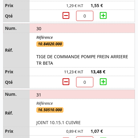
1,55 €
1,29 € H.T
30
10.84020.000
TIGE DE COMMANDE POMPE FREIN ARRIERE
TR BETA
13,48 €
11,23 € H.T
31
16.50510.000
JOINT 10.15.1 CUIVRE
1,07 €
0,89 € H.T