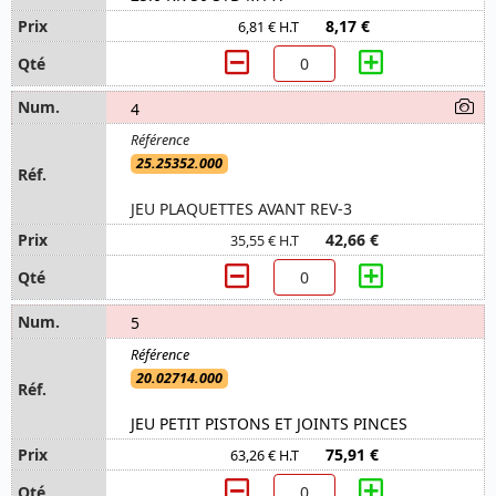
8,17 €
6,81 € H.T
4
25.25352.000
JEU PLAQUETTES AVANT REV-3
42,66 €
35,55 € H.T
5
20.02714.000
JEU PETIT PISTONS ET JOINTS PINCES
75,91 €
63,26 € H.T