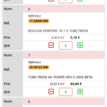
6
11.65040.000
BOULON PERFORE 10.1 X TUBE FREIN
5,16 €
4,30 € H.T
7
29.09123.000
TUBE FREIN AV. POMPE REV-3 2005 BETA
43,04 €
35,87 € H.T
8