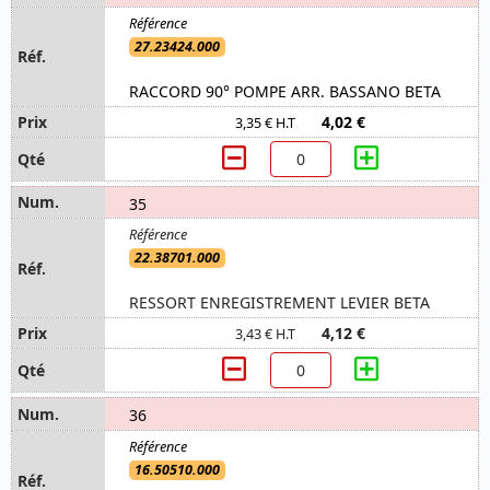
27.23424.000
RACCORD 90° POMPE ARR. BASSANO BETA
4,02 €
3,35 € H.T
35
22.38701.000
RESSORT ENREGISTREMENT LEVIER BETA
4,12 €
3,43 € H.T
36
16.50510.000