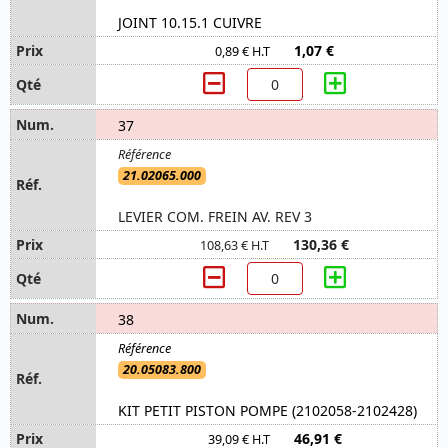
JOINT 10.15.1 CUIVRE
1,07 €
0,89 € H.T
37
21.02065.000
LEVIER COM. FREIN AV. REV 3
130,36 €
108,63 € H.T
38
20.05083.800
KIT PETIT PISTON POMPE (2102058-2102428)
46,91 €
39,09 € H.T