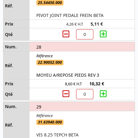
25.54450.000
PIVOT JOINT PEDALE FREIN BETA
5,11 €
4,26 € H.T
28
22.90052.000
MOYEU A/REPOSE PIEDS REV 3
10,32 €
8,60 € H.T
29
31.63940.000
VIS 8.25 TEPCH BETA