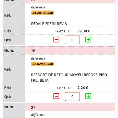
25.28102.000
PEDALE FREIN REV-3
59,30 €
49,42 € H.T
26
22.62090.000
RESSORT DE RETOUR MOYEU REPOSE-PIED
FREI BETA
2,24 €
1,87 € H.T
27