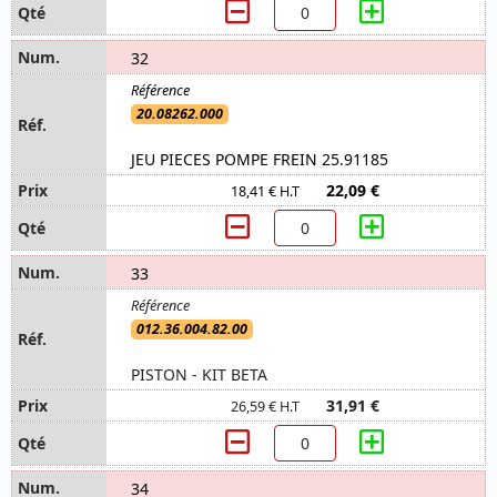
32
20.08262.000
JEU PIECES POMPE FREIN 25.91185
22,09 €
18,41 € H.T
33
012.36.004.82.00
PISTON - KIT BETA
31,91 €
26,59 € H.T
34