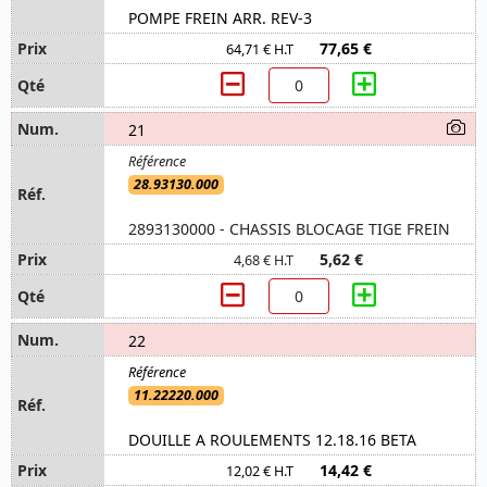
POMPE FREIN ARR. REV-3
77,65 €
64,71 € H.T
21
28.93130.000
2893130000 - CHASSIS BLOCAGE TIGE FREIN
5,62 €
4,68 € H.T
22
11.22220.000
DOUILLE A ROULEMENTS 12.18.16 BETA
14,42 €
12,02 € H.T