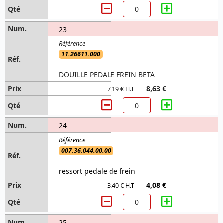
23
11.26611.000
DOUILLE PEDALE FREIN BETA
8,63 €
7,19 € H.T
24
007.36.044.00.00
ressort pedale de frein
4,08 €
3,40 € H.T
25