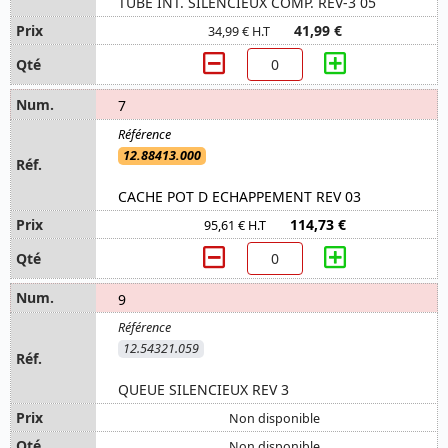
TUBE INT. SILENCIEUX COMP. REV-3 05
41,99 €
34,99 € H.T
7
12.88413.000
CACHE POT D ECHAPPEMENT REV 03
114,73 €
95,61 € H.T
9
12.54321.059
QUEUE SILENCIEUX REV 3
Non disponible
Non disponible