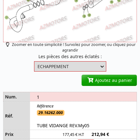
Zoomer en toute simplicité ! Survolez pour zoomer, ou cliquez pour
agrandir
Les pièces des autres éclatés :
Ajoutez au panier
1
29.16262.000
TUBE VIDANGE REV.My05
212,94 €
177,45 € H.T