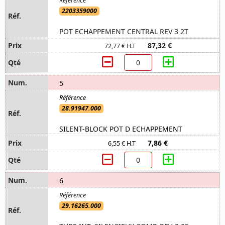
2203359000
POT ECHAPPEMENT CENTRAL REV 3 2T
87,32 €
72,77 € H.T
5
28.91947.000
SILENT-BLOCK POT D ECHAPPEMENT
7,86 €
6,55 € H.T
6
29.16265.000