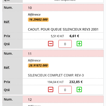
10
16.29602.000
CAOUT. POUR QUEUE SILENCIEUX REV3 2001
6,61 €
5,51 € H.T
11
28.91872.000
SILENCIEUX COMPLET COMP. REV-3
232,85 €
194,04 € H.T
12