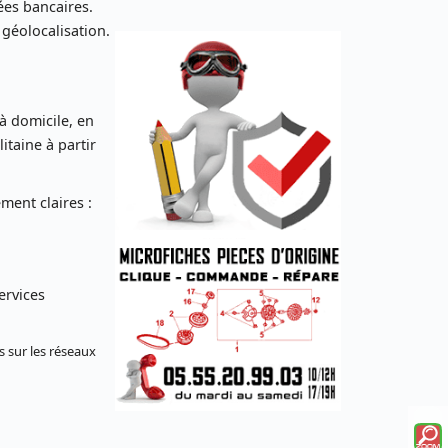
es bancaires.
 géolocalisation.
 à domicile, en
taine à partir
ent claires :
ervices
s sur les réseaux
Voi