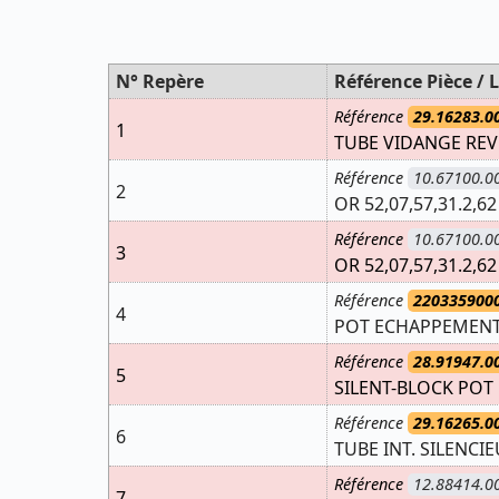
N° Repère
Référence Pièce / L
Référence
29.16283.0
1
TUBE VIDANGE REV 
Référence
10.67100.0
2
OR 52,07,57,31.2,6
Référence
10.67100.0
3
OR 52,07,57,31.2,6
Référence
220335900
4
POT ECHAPPEMENT 
Référence
28.91947.0
5
SILENT-BLOCK PO
Référence
29.16265.0
6
TUBE INT. SILENCI
Référence
12.88414.0
7