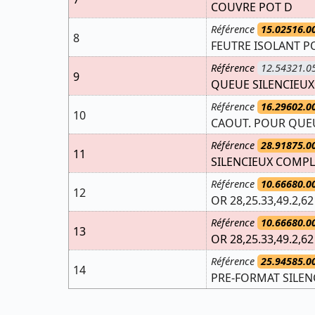
COUVRE POT D
Référence
15.02516.0
8
FEUTRE ISOLANT P
Référence
12.54321.0
9
QUEUE SILENCIEUX
Référence
16.29602.0
10
CAOUT. POUR QUEU
Référence
28.91875.0
11
SILENCIEUX COMPL
Référence
10.66680.0
12
OR 28,25.33,49.2,6
Référence
10.66680.0
13
OR 28,25.33,49.2,6
Référence
25.94585.0
14
PRE-FORMAT SILEN