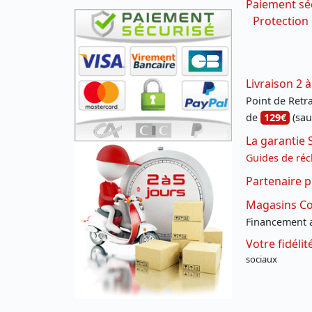
Paiement sé
Protection
Livraison 2 à
Point de Retrai
de
129€
(sau
La garantie 
Guides de réc
Partenaire p
Magasins Con
Financement a
Votre fidéli
sociaux