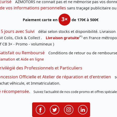
curisé
AZMOTORS ne connait pas et ne mémorise pas vos donné
 de vos informations personnelles
sans traçage publicitaire ou
3×
Paiement carte en
de 170€ à 500€
 5 jours avec Suivi
délai selon stocks et disponibilité. Livraison
(*)
t Colis, Click & Collect .
Livraison gratuite
en France métropoli
f CB 3× - Promo - volumineux )
Satisfait ou Remboursé
Conditions de retour ou de remboursem
lamation
et
Aide en ligne
rivilégié des Professionnels et Particuliers
cession Officielle et Atelier de réparation et d'entretien
s
chat véhicule, et Immatriculation.
té récompensée.
Suivez l'actualité de nos code promo et offres spéciale