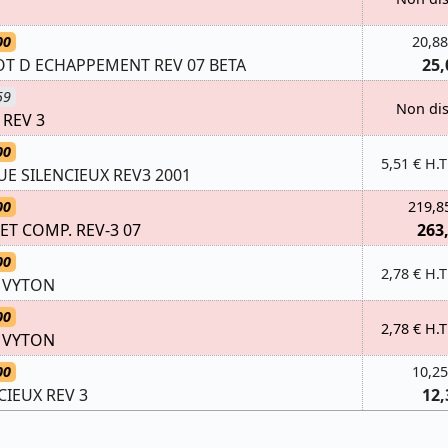
00
20,88
OT D ECHAPPEMENT REV 07 BETA
25,
59
Non di
 REV 3
00
5,51 € H.T
E SILENCIEUX REV3 2001
00
219,8
ET COMP. REV-3 07
263
00
2,78 € H.T
2 VYTON
00
2,78 € H.T
2 VYTON
00
10,25
CIEUX REV 3
12,