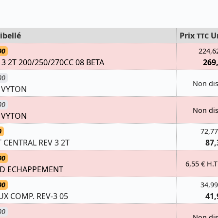
ibellé
Prix
U
TTC
00
224,6
3 2T 200/250/270CC 08 BETA
269
00
Non di
2 VYTON
00
Non di
2 VYTON
0
72,77
CENTRAL REV 3 2T
87,
00
6,55 € H.T
T D ECHAPPEMENT
00
34,99
EUX COMP. REV-3 05
41,
00
Non di