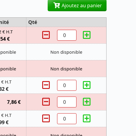
Ajoutez au panier
nité
Qté
2 € H.T
,54 €
sponible
Non disponible
sponible
Non disponible
 € H.T
32 €
7,86 €
 € H.T
99 €
sponible
Non disponible