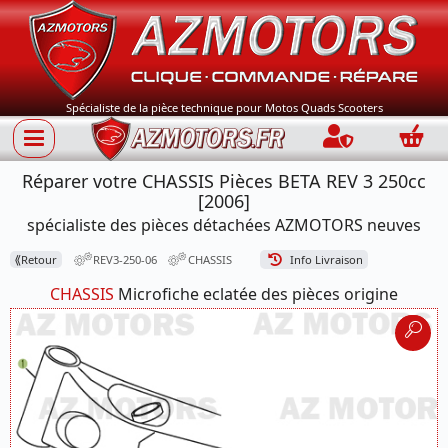
Spécialiste de la pièce technique pour Motos Quads Scooters
Connection
Panie
Réparer votre CHASSIS Pièces BETA REV 3 250cc
[2006]
spécialiste des pièces détachées AZMOTORS neuves
⟪
Retour
REV3-250-06
CHASSIS
Info Livraison
CHASSIS
Microfiche eclatée des pièces origine