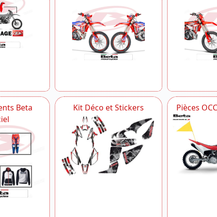
nts Beta
Kit Déco et Stickers
Pièces OC
iel