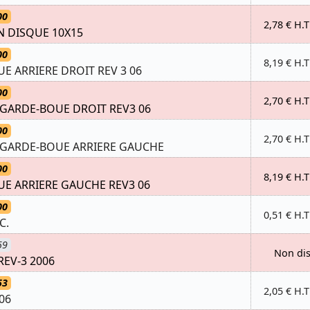
00
2,78 € H.T
N DISQUE 10X15
00
8,19 € H.T
E ARRIERE DROIT REV 3 06
00
2,70 € H.T
GARDE-BOUE DROIT REV3 06
00
2,70 € H.T
 GARDE-BOUE ARRIERE GAUCHE
00
8,19 € H.T
E ARRIERE GAUCHE REV3 06
00
0,51 € H.T
C.
59
Non di
REV-3 2006
53
2,05 € H.T
06