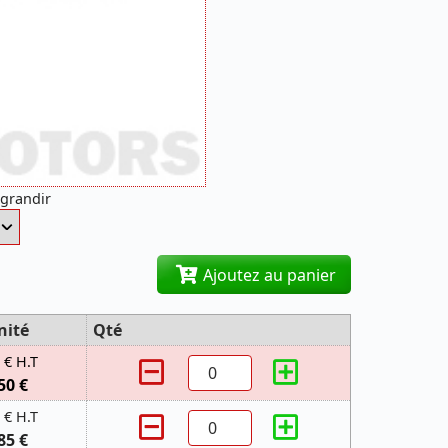
agrandir
Ajoutez au panier
nité
Qté
 € H.T
50 €
 € H.T
85 €