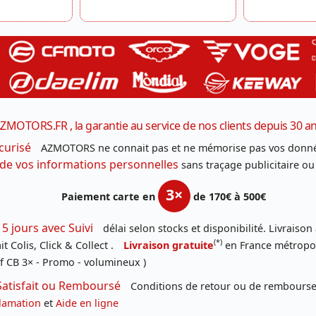
ZMOTORS.FR , la garantie au service de nos clients depuis 30 a
curisé
AZMOTORS ne connait pas et ne mémorise pas vos donné
 de vos informations personnelles
sans traçage publicitaire ou
3×
Paiement carte en
de 170€ à 500€
 5 jours avec Suivi
délai selon stocks et disponibilité. Livraison
(*)
t Colis, Click & Collect .
Livraison gratuite
en France métropoli
f CB 3× - Promo - volumineux )
Satisfait ou Remboursé
Conditions de retour ou de remboursem
lamation
et
Aide en ligne