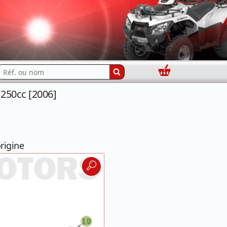
Panier
echercher...
250cc [2006]
rigine