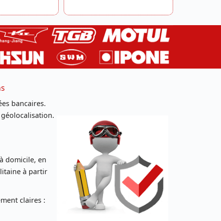
ns
es bancaires.
 géolocalisation.
 à domicile, en
taine à partir
ent claires :