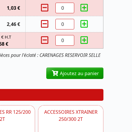
1,03 €
2,46 €
 € H.T
58 €
ièces pour l'éclaté : CARENAGES RESERVOIR SELLE
Ajoutez au panier
S RR 125/200
ACCESSOIRES XTRAINER
2T
250/300 2T