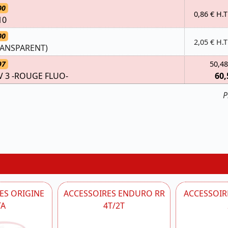
00
0,86 € H.T
10
00
2,05 € H.T
TRANSPARENT)
97
50,48
V 3 -ROUGE FLUO-
60,
P
ES ORIGINE
ACCESSOIRES ENDURO RR
ACCESSOIRE
TA
4T/2T