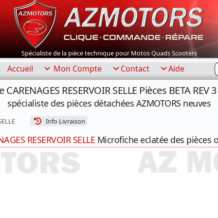
Spécialiste de la pièce technique pour Motos Quads Scooters
R
Accueil
Mon Compte
Contact
Aide
re CARENAGES RESERVOIR SELLE Pièces BETA REV 3 
spécialiste des pièces détachées AZMOTORS neuves
SELLE
Info Livraison
NAGES RESERVOIR SELLE
Microfiche eclatée des pièces o