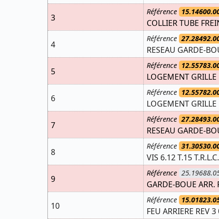
Référence
15.14600.0
3
COLLIER TUBE FREI
Référence
27.28492.0
4
RESEAU GARDE-BOU
Référence
12.55783.0
5
LOGEMENT GRILLE 
Référence
12.55782.0
6
LOGEMENT GRILLE
Référence
27.28493.0
7
RESEAU GARDE-BOU
Référence
31.30530.0
8
VIS 6.12 T.15 T.R.L.C.
Référence
25.19688.0
9
GARDE-BOUE ARR. 
Référence
15.01823.0
10
FEU ARRIERE REV 3 