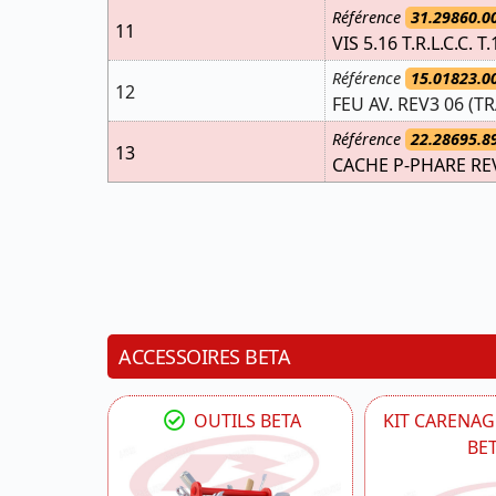
Référence
31.29860.0
11
VIS 5.16 T.R.L.C.C. T.
Référence
15.01823.0
12
FEU AV. REV3 06 (
Référence
22.28695.8
13
CACHE P-PHARE RE
ACCESSOIRES BETA
OUTILS BETA
KIT CARENAG
BE