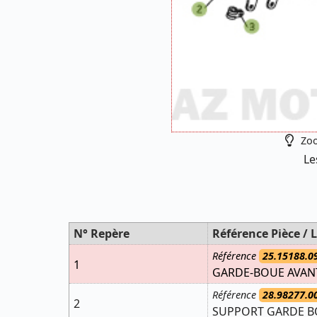
Zoo
Le
N° Repère
Référence Pièce / L
Référence
25.15188.0
1
GARDE-BOUE AVANT
Référence
28.98277.0
2
SUPPORT GARDE BO