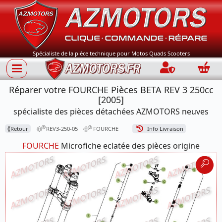
Spécialiste de la pièce technique pour Motos Quads Scooters
Connection
Panie
Réparer votre FOURCHE Pièces BETA REV 3 250cc
[2005]
spécialiste des pièces détachées AZMOTORS neuves
⟪
Retour
REV3-250-05
FOURCHE
Info Livraison
FOURCHE
Microfiche eclatée des pièces origine