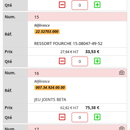
15
22.52703.000
RESSORT FOURCHE 15.08047-49-52
33,53 €
27,94 € H.T
16
007.34.924.00.00
JEU JOINTS BETA
75,38 €
62,82 € H.T
17