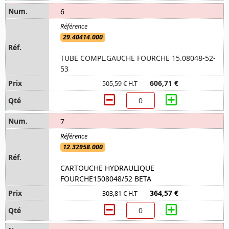
6
29.40414.000
TUBE COMPL.GAUCHE FOURCHE 15.08048-52-
53
606,71 €
505,59 € H.T
7
12.32958.000
CARTOUCHE HYDRAULIQUE
FOURCHE1508048/52 BETA
364,57 €
303,81 € H.T