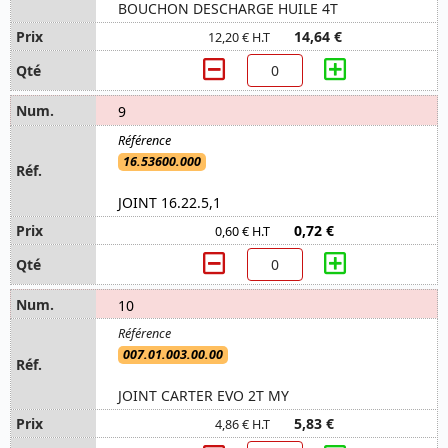
BOUCHON DESCHARGE HUILE 4T
14,64 €
12,20 € H.T
9
16.53600.000
JOINT 16.22.5,1
0,72 €
0,60 € H.T
10
007.01.003.00.00
JOINT CARTER EVO 2T MY
5,83 €
4,86 € H.T