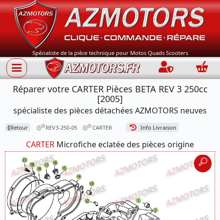
Spécialiste de la pièce technique pour Motos Quads Scooters
Connection
Panie
Réparer votre CARTER Pièces BETA REV 3 250cc
[2005]
spécialiste des pièces détachées AZMOTORS neuves
⟪
Retour
REV3-250-05
CARTER
Info Livraison
CARTER
Microfiche eclatée des pièces origine