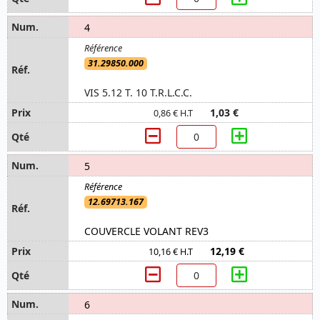
4
31.29850.000
VIS 5.12 T. 10 T.R.L.C.C.
1,03 €
0,86 € H.T
5
12.69713.167
COUVERCLE VOLANT REV3
12,19 €
10,16 € H.T
6