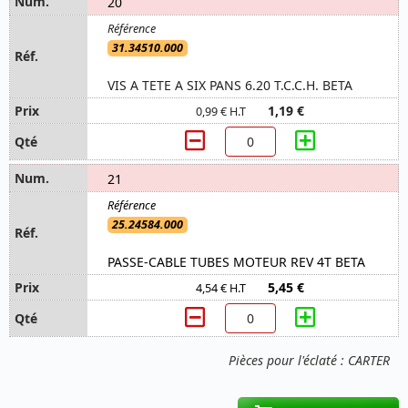
20
31.34510.000
VIS A TETE A SIX PANS 6.20 T.C.C.H. BETA
1,19 €
0,99 € H.T
21
25.24584.000
PASSE-CABLE TUBES MOTEUR REV 4T BETA
5,45 €
4,54 € H.T
Pièces pour l'éclaté : CARTER