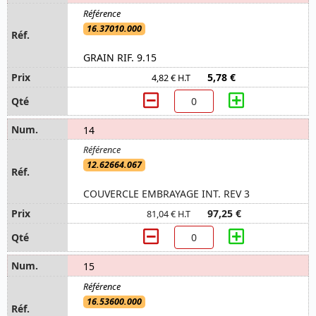
16.37010.000
GRAIN RIF. 9.15
5,78 €
4,82 € H.T
14
12.62664.067
COUVERCLE EMBRAYAGE INT. REV 3
97,25 €
81,04 € H.T
15
16.53600.000