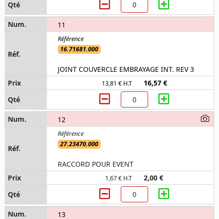
11
16.71681.000
JOINT COUVERCLE EMBRAYAGE INT. REV 3
16,57 €
13,81 € H.T
12
27.23470.000
RACCORD POUR EVENT
2,00 €
1,67 € H.T
13