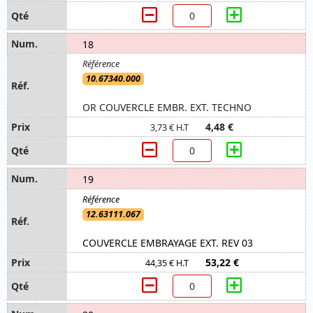
18
10.67340.000
OR COUVERCLE EMBR. EXT. TECHNO
4,48 €
3,73 € H.T
19
12.63111.067
COUVERCLE EMBRAYAGE EXT. REV 03
53,22 €
44,35 € H.T