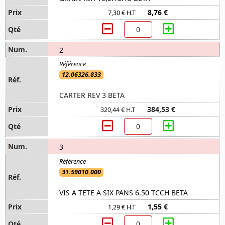
8,76 €
7,30 € H.T
2
12.06326.833
CARTER REV 3 BETA
384,53 €
320,44 € H.T
3
31.59010.000
VIS A TETE A SIX PANS 6.50 TCCH BETA
1,55 €
1,29 € H.T