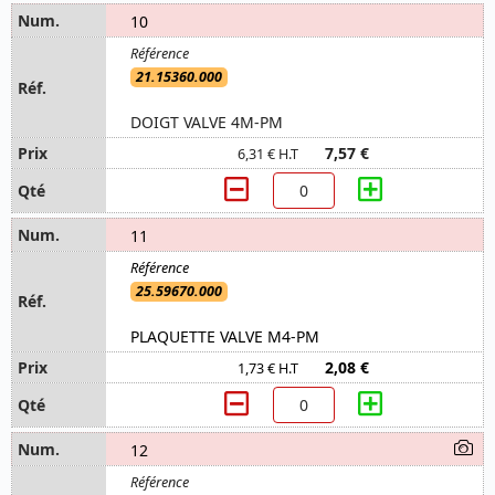
10
21.15360.000
DOIGT VALVE 4M-PM
7,57 €
6,31 € H.T
11
25.59670.000
PLAQUETTE VALVE M4-PM
2,08 €
1,73 € H.T
12