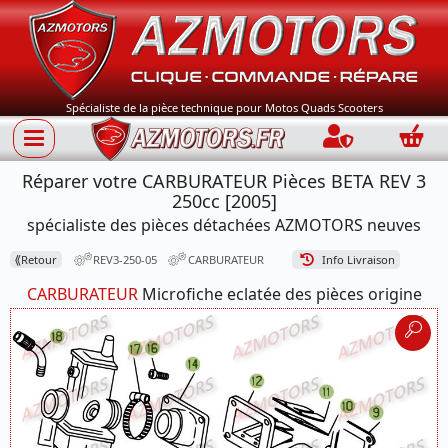
Spécialiste de la pièce technique pour Motos Quads Scooters
Connection
Panie
Réparer votre CARBURATEUR Pièces BETA REV 3
250cc [2005]
spécialiste des pièces détachées AZMOTORS neuves
⟪
Retour
REV3-250-05
CARBURATEUR
Info Livraison
CARBURATEUR
Microfiche eclatée des pièces origine