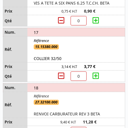
VIS A TETE A SIX PANS 6.25 T.C.CH. BETA
0,90 €
0,75 € H.T
17
15.15380.000
COLLIER 32/50
3,77 €
3,14 € H.T
18
27.32100.000
RENVOI CARBURATEUR REV 3 BETA
11,28 €
9,40 € H.T