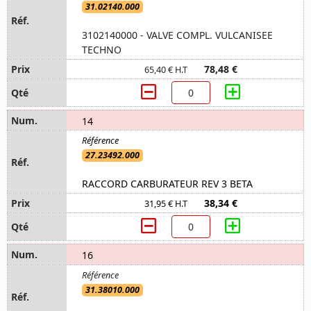
31.02140.000
3102140000 - VALVE COMPL. VULCANISEE
TECHNO
78,48 €
65,40 € H.T
14
27.23492.000
RACCORD CARBURATEUR REV 3 BETA
38,34 €
31,95 € H.T
16
31.38010.000