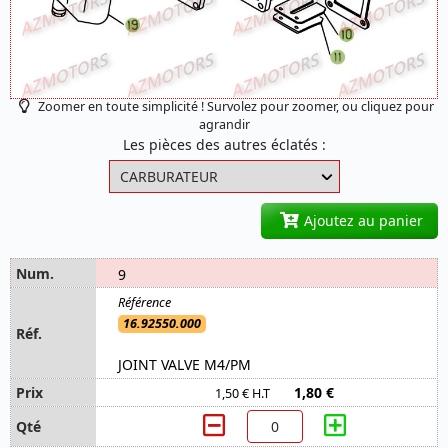
Zoomer en toute simplicité ! Survolez pour zoomer, ou cliquez pour
agrandir
Les pièces des autres éclatés :
Ajoutez au panier
9
16.92550.000
JOINT VALVE M4/PM
1,80 €
1,50 € H.T