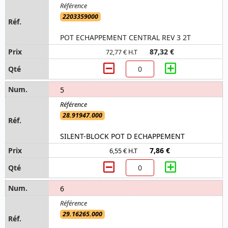
2203359000
POT ECHAPPEMENT CENTRAL REV 3 2T
87,32 €
72,77 € H.T
5
28.91947.000
SILENT-BLOCK POT D ECHAPPEMENT
7,86 €
6,55 € H.T
6
29.16265.000