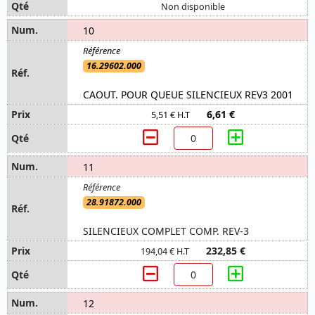
Non disponible
10
16.29602.000
CAOUT. POUR QUEUE SILENCIEUX REV3 2001
6,61 €
5,51 € H.T
11
28.91872.000
SILENCIEUX COMPLET COMP. REV-3
232,85 €
194,04 € H.T
12