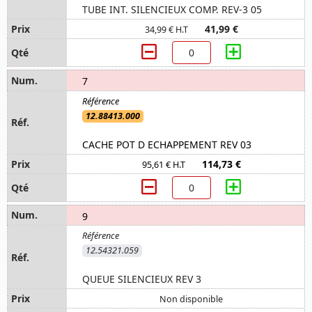
TUBE INT. SILENCIEUX COMP. REV-3 05
41,99 €
34,99 € H.T
7
12.88413.000
CACHE POT D ECHAPPEMENT REV 03
114,73 €
95,61 € H.T
9
12.54321.059
QUEUE SILENCIEUX REV 3
Non disponible