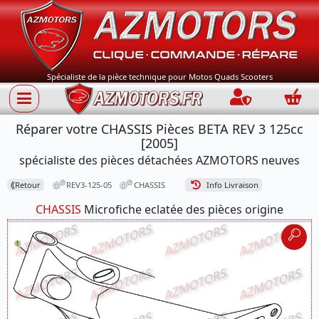
Spécialiste de la pièce technique pour Motos Quads Scooters
Connection
Panie
Réparer votre CHASSIS Pièces BETA REV 3 125cc
[2005]
spécialiste des pièces détachées AZMOTORS neuves
⟪
Retour
REV3-125-05
CHASSIS
Info Livraison
CHASSIS
Microfiche eclatée des pièces origine