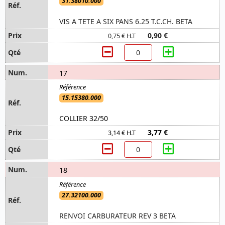
31.38010.000
VIS A TETE A SIX PANS 6.25 T.C.CH. BETA
0,90 €
0,75 € H.T
17
15.15380.000
COLLIER 32/50
3,77 €
3,14 € H.T
18
27.32100.000
RENVOI CARBURATEUR REV 3 BETA