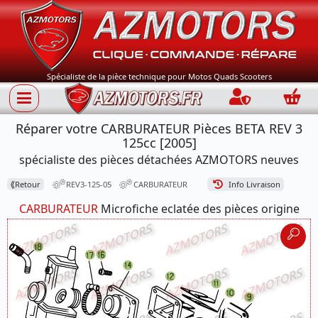
Spécialiste de la pièce technique pour Motos Quads Scooters
Connection
Panie
Réparer votre CARBURATEUR Pièces BETA REV 3
125cc [2005]
spécialiste des pièces détachées AZMOTORS neuves
⟪
Retour
REV3-125-05
CARBURATEUR
Info Livraison
CARBURATEUR
Microfiche eclatée des pièces origine