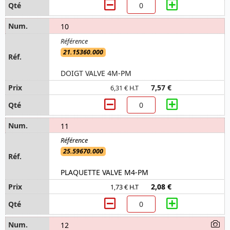
10
21.15360.000
DOIGT VALVE 4M-PM
7,57 €
6,31 € H.T
11
25.59670.000
PLAQUETTE VALVE M4-PM
2,08 €
1,73 € H.T
12