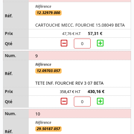
12.32979.000
CARTOUCHE MECC. FOURCHE 15.08049 BETA
57,31 €
47,76 € H.T
9
12.09703.057
TETE INF. FOURCHE REV 3 07 BETA
430,16 €
358,47 € H.T
10
29.50187.057