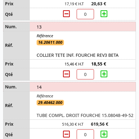
20,63 €
17,19 € H.T
13
16.20611.000
COLLIER TETE INF. FOURCHE REV3 BETA
18,55 €
15,46 € H.T
14
29.40462.000
TUBE COMPL. DROIT FOURCHE 15.08048-49-52
619,56 €
516,30 € H.T