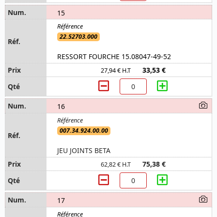
15
22.52703.000
RESSORT FOURCHE 15.08047-49-52
33,53 €
27,94 € H.T
16
007.34.924.00.00
JEU JOINTS BETA
75,38 €
62,82 € H.T
17