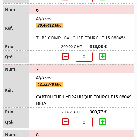
6
29.40412.000
TUBE COMPL.GAUCHEE FOURCHE 15.08045/
313,08 €
260,90 € H.T
7
12.32978.000
CARTOUCHE HYDRAULIQUE FOURCHE15.08049
BETA
300,77 €
250,64 € H.T
8