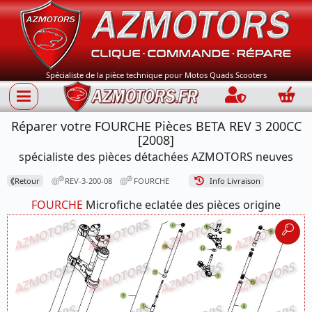
Spécialiste de la pièce technique pour Motos Quads Scooters
Connection
Panie
Réparer votre FOURCHE Pièces BETA REV 3 200CC
[2008]
spécialiste des pièces détachées AZMOTORS neuves
⟪
Retour
REV-3-200-08
FOURCHE
Info Livraison
FOURCHE
Microfiche eclatée des pièces origine