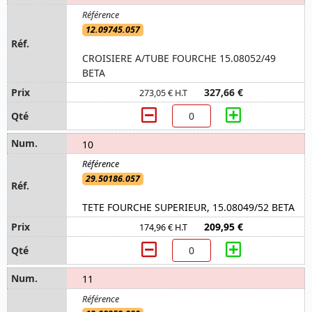
12.09745.057
CROISIERE A/TUBE FOURCHE 15.08052/49
BETA
327,66 €
273,05 € H.T
10
29.50186.057
TETE FOURCHE SUPERIEUR, 15.08049/52 BETA
209,95 €
174,96 € H.T
11