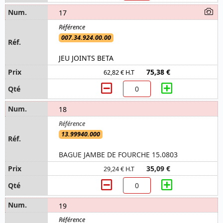
17
007.34.924.00.00
JEU JOINTS BETA
75,38 €
62,82 € H.T
18
13.99940.000
BAGUE JAMBE DE FOURCHE 15.0803
35,09 €
29,24 € H.T
19