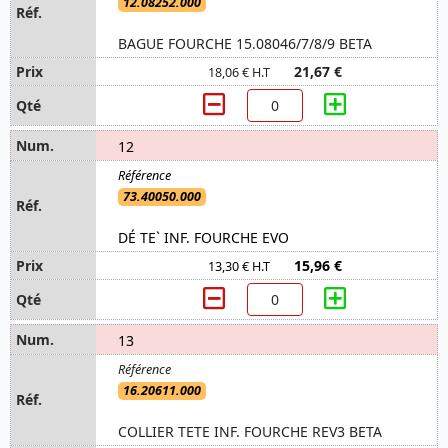
12.08252.000
BAGUE FOURCHE 15.08046/7/8/9 BETA
21,67 €
18,06 € H.T
12
73.40050.000
DÉ TE` INF. FOURCHE EVO
15,96 €
13,30 € H.T
13
16.20611.000
COLLIER TETE INF. FOURCHE REV3 BETA