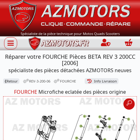
Spécialiste de la pièce technique pour Motos Quads Scooters
Connection
Panie
Réparer votre FOURCHE Pièces BETA REV 3 200CC
[2006]
spécialiste des pièces détachées AZMOTORS neuves
⟪
Retour
REV-3-200-06
FOURCHE
Info Livraison
FOURCHE
Microfiche eclatée des pièces origine