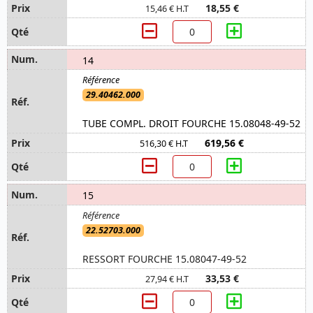
18,55 €
15,46 € H.T
14
29.40462.000
TUBE COMPL. DROIT FOURCHE 15.08048-49-52
619,56 €
516,30 € H.T
15
22.52703.000
RESSORT FOURCHE 15.08047-49-52
33,53 €
27,94 € H.T