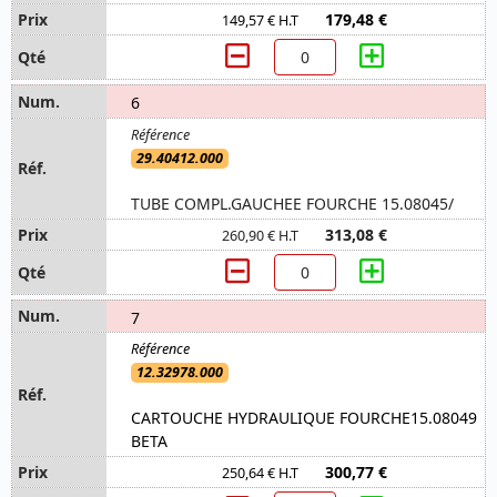
179,48 €
149,57 € H.T
6
29.40412.000
TUBE COMPL.GAUCHEE FOURCHE 15.08045/
313,08 €
260,90 € H.T
7
12.32978.000
CARTOUCHE HYDRAULIQUE FOURCHE15.08049
BETA
300,77 €
250,64 € H.T