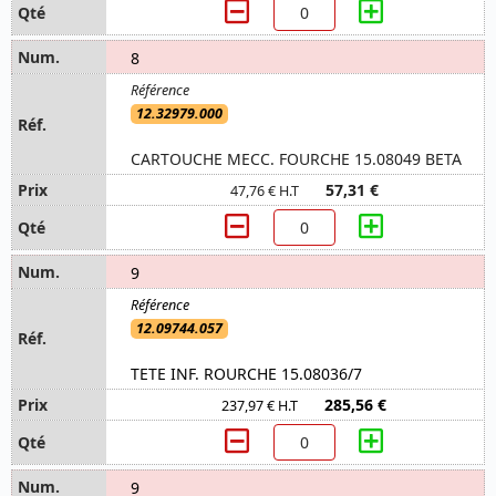
8
12.32979.000
CARTOUCHE MECC. FOURCHE 15.08049 BETA
57,31 €
47,76 € H.T
9
12.09744.057
TETE INF. ROURCHE 15.08036/7
285,56 €
237,97 € H.T
9