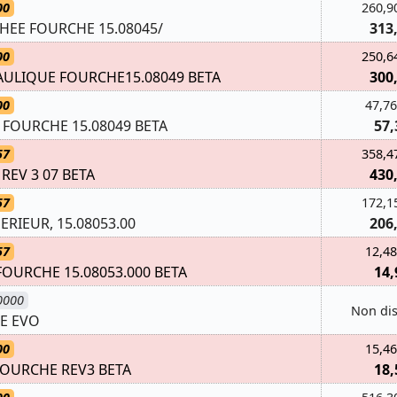
00
260,9
EE FOURCHE 15.08045/
313
00
250,6
ULIQUE FOURCHE15.08049 BETA
300
00
47,76
FOURCHE 15.08049 BETA
57,
57
358,4
 REV 3 07 BETA
430
57
172,1
RIEUR, 15.08053.00
206
57
12,48
FOURCHE 15.08053.000 BETA
14,
0000
Non di
HE EVO
00
15,46
 FOURCHE REV3 BETA
18,