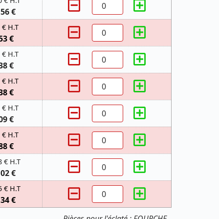
0 € H.T
,56 €
 € H.T
53 €
 € H.T
38 €
 € H.T
38 €
 € H.T
09 €
 € H.T
88 €
8 € H.T
,02 €
5 € H.T
,34 €
Pièces pour l'éclaté : FOURCHE