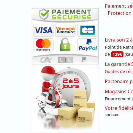
Paiement sé
Protection
Livraison 2 à
Point de Retrai
de
129€
(sau
La garantie 
Guides de réc
Partenaire p
Magasins Con
Financement a
Votre fidéli
sociaux