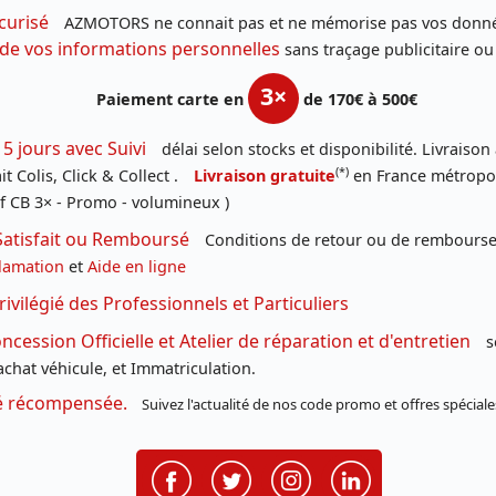
curisé
AZMOTORS ne connait pas et ne mémorise pas vos donné
 de vos informations personnelles
sans traçage publicitaire ou
3×
Paiement carte en
de 170€ à 500€
 5 jours avec Suivi
délai selon stocks et disponibilité. Livraison
(*)
t Colis, Click & Collect .
Livraison gratuite
en France métropoli
f CB 3× - Promo - volumineux )
Satisfait ou Remboursé
Conditions de retour ou de remboursem
lamation
et
Aide en ligne
rivilégié des Professionnels et Particuliers
cession Officielle et Atelier de réparation et d'entretien
s
chat véhicule, et Immatriculation.
té récompensée.
Suivez l'actualité de nos code promo et offres spéciale