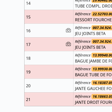
Référence
29.40462.0
14
TUBE COMPL. DROI
Référence
22.52703.0
15
RESSORT FOURCHE 
Référence
007.34.924.
16
JEU JOINTS BETA
Référence
007.34.924.
17
JEU JOINTS BETA
Référence
13.99940.0
18
BAGUE JAMBE DE F
Référence
13.99930.0
19
BAGUE TUBE DE FO
Référence
16.18387.0
20
JANTE GAUCHEE FO
Référence
16.18663.0
21
JANTE DROIT FOURC