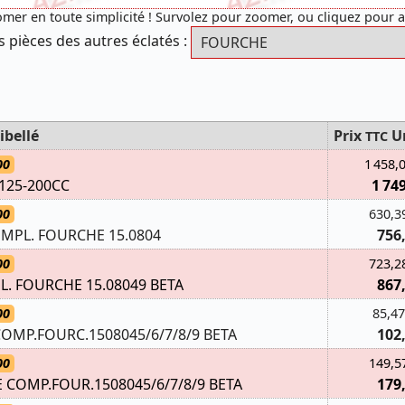
mer en toute simplicité ! Survolez pour zoomer, ou cliquez pour 
s pièces des autres éclatés :
ibellé
Prix
U
TTC
00
1 458,
125-200CC
1 74
00
630,3
MPL. FOURCHE 15.0804
756
00
723,2
L. FOURCHE 15.08049 BETA
867
00
85,47
MP.FOURC.1508045/6/7/8/9 BETA
102
00
149,5
OMP.FOUR.1508045/6/7/8/9 BETA
179