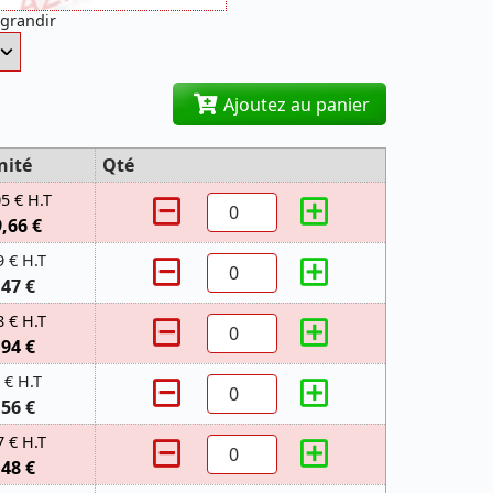
agrandir
Ajoutez au panier
nité
Qté
05 € H.T
9,66 €
9 € H.T
,47 €
8 € H.T
,94 €
 € H.T
,56 €
7 € H.T
,48 €