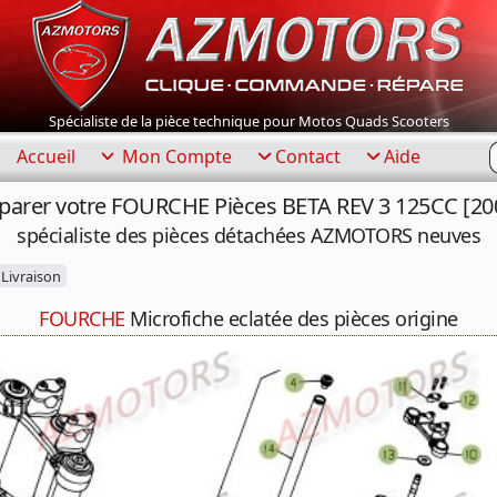
Spécialiste de la pièce technique pour Motos Quads Scooters
R
Accueil
Mon Compte
Contact
Aide
parer votre FOURCHE Pièces BETA REV 3 125CC [20
spécialiste des pièces détachées AZMOTORS neuves
Livraison
FOURCHE
Microfiche eclatée des pièces origine