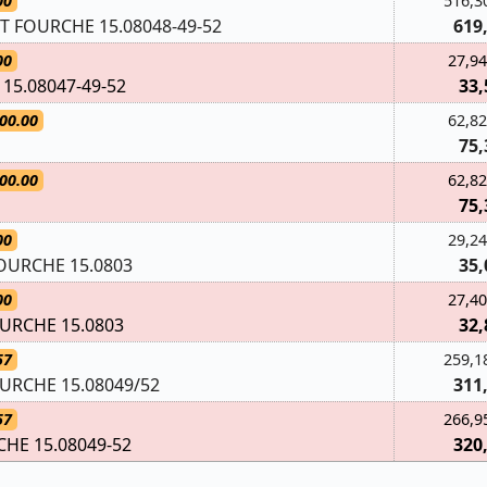
00
516,3
T FOURCHE 15.08048-49-52
619
00
27,94
15.08047-49-52
33,
00.00
62,82
75,
00.00
62,82
75,
00
29,24
OURCHE 15.0803
35,
00
27,40
URCHE 15.0803
32,
57
259,1
URCHE 15.08049/52
311
57
266,9
HE 15.08049-52
320