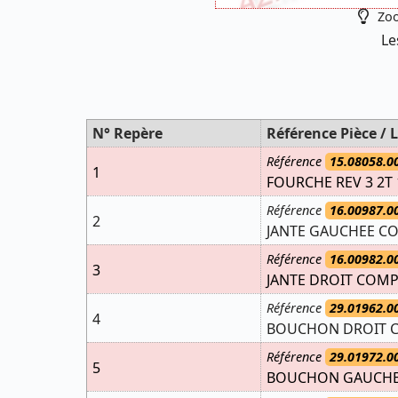
Zoo
Le
N° Repère
Référence Pièce / L
Référence
15.08058.0
1
FOURCHE REV 3 2T 
Référence
16.00987.0
2
JANTE GAUCHEE CO
Référence
16.00982.0
3
JANTE DROIT COMP
Référence
29.01962.0
4
BOUCHON DROIT CO
Référence
29.01972.0
5
BOUCHON GAUCHE C