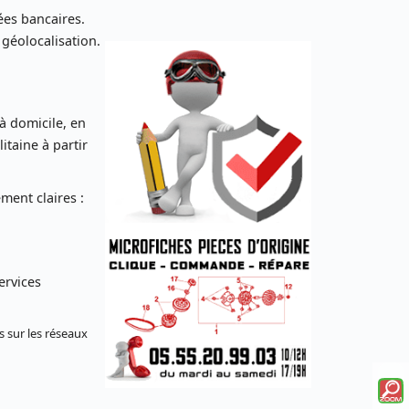
es bancaires.
 géolocalisation.
 à domicile, en
taine à partir
ent claires :
ervices
s sur les réseaux
Voi