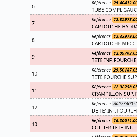
Référence
29.40412.0
6
TUBE COMPL.GAUCH
Référence
12.32978.0
7
CARTOUCHE HYDRA
Référence
12.32979.0
8
CARTOUCHE MECC. 
Référence
12.09703.0
9
TETE INF. FOURCHE
Référence
29.50187.0
10
TETE FOURCHE SUPE
Référence
12.08258.0
11
CRAMPILLON SUP. 
Référence
A00734005
12
DÉ TE' INF. FOURC
Référence
16.20611.0
13
COLLIER TETE INF.