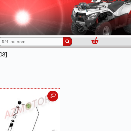
Panier
echercher...
08]