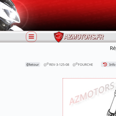
Ré
⟪
Retour
REV-3-125-08
FOURCHE
Info 