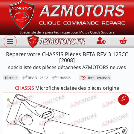
Spécialiste de la pièce technique pour Motos Quads Scooters
Connection
Panie
Réparer votre CHASSIS Pièces BETA REV 3 125CC
[2008]
spécialiste des pièces détachées AZMOTORS neuves
⟪
Retour
REV-3-125-08
CHASSIS
Info Livraison
CHASSIS
Microfiche eclatée des pièces origine