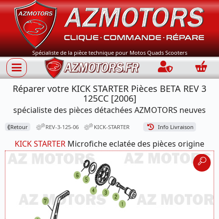
Spécialiste de la pièce technique pour Motos Quads Scooters
Connection
Panie
Réparer votre KICK STARTER Pièces BETA REV 3
125CC [2006]
spécialiste des pièces détachées AZMOTORS neuves
⟪
Retour
REV-3-125-06
KICK-STARTER
Info Livraison
KICK STARTER
Microfiche eclatée des pièces origine