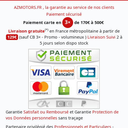
AZMOTORS.FR , la garantie au service de nos clients
Paiement sécurisé
3×
Paiement carte en
de 170€ à 500€
(*)
Livraison gratuite
en France métropolitaine à partir de
129€
(sauf CB 3× - Promo - volumineux )
Livraison Suivi
2 à
5 jours selon dispo stock
Garantie
Satisfait ou Remboursé
et Garantie
Protection de
vos Données personnelles
sans traçage
Partenaire privilégié des
Professionnels et Particuliers
-