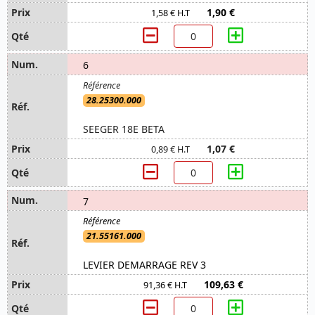
1,90 €
1,58 € H.T
6
28.25300.000
SEEGER 18E BETA
1,07 €
0,89 € H.T
7
21.55161.000
LEVIER DEMARRAGE REV 3
109,63 €
91,36 € H.T