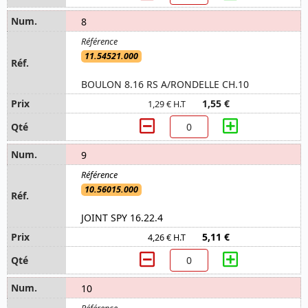
8
11.54521.000
BOULON 8.16 RS A/RONDELLE CH.10
1,55 €
1,29 € H.T
9
10.56015.000
JOINT SPY 16.22.4
5,11 €
4,26 € H.T
10