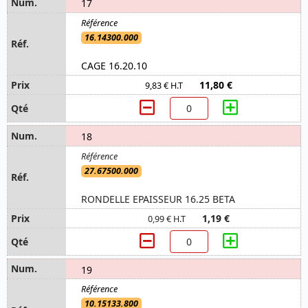
17
16.14300.000
CAGE 16.20.10
11,80 €
9,83 € H.T
18
27.67500.000
RONDELLE EPAISSEUR 16.25 BETA
1,19 €
0,99 € H.T
19
10.15133.800