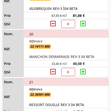
VILEBREQUIN REV-3 Ì04 BETA
81,06 €
67,55 € H.T
20
22.14111.800
MANCHON DEMARRAGE REV-3 04 BETA
40,08 €
33,40 € H.T
21
22.36561.000
RESSORT DOUILLE REV 3 04 BETA