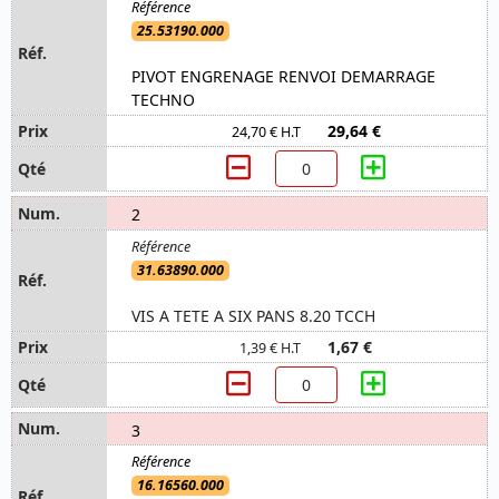
25.53190.000
PIVOT ENGRENAGE RENVOI DEMARRAGE
TECHNO
29,64 €
24,70 € H.T
2
31.63890.000
VIS A TETE A SIX PANS 8.20 TCCH
1,67 €
1,39 € H.T
3
16.16560.000