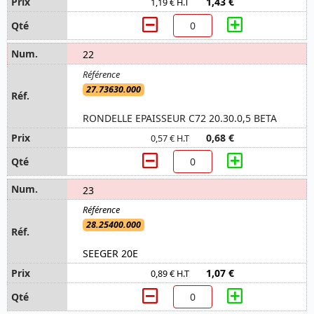
1,43 €
1,19 € H.T
22
27.73630.000
RONDELLE EPAISSEUR C72 20.30.0,5 BETA
0,68 €
0,57 € H.T
23
28.25400.000
SEEGER 20E
1,07 €
0,89 € H.T