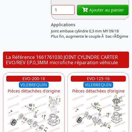
Quantité
Ajouter au panier
Applications
Joint embase cylindre 0,3 mm MY 09/18
Plus fin, augmente le couple Ã bas rÃ©gime
La Référence 1661761030 JOINT CYLINDRE CARTER
EVO/REV EP.0,3MM microfiche réparation véhicule
EVO-200-16
EVO-125-16
VILEBREQUIN
VILEBREQUIN
Pièces détachées d'origine
Pièces détachées d'origine