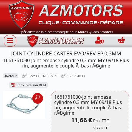
Spécialiste de la pièce technique pour Motos Quads Scooters
Connection
Panie
JOINT CYLINDRE CARTER EVO/REV EP.0,3MM
1661761030-Joint embase cylindre 0,3 mm MY 09/18 Plus
fin, augmente le couple Ã bas rÃ©gime
⟪
Retour
Pièces TRIAL REV 2T
1661761030
info livraison BETA
1661761030-Joint embase
cylindre 0,3 mm MY 09/18 Plus
fin, augmente le couple Ã bas
rÃ©gime
11,66 €
Prix TTC
9,72 € HT