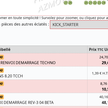
mer en toute simplicité ! Survolez pour zoomer, ou cliquez pour 
 pièces des autres éclatés :
ibellé
Prix
U
TTC
00
24,70
 RENVOI DEMARRAGE TECHNO
29,
00
1,39 € H.T
ANS 8.20 TCCH
00
8,76
10,
00
40,16
 DEMARRAGE REV-3 04 BETA
48,