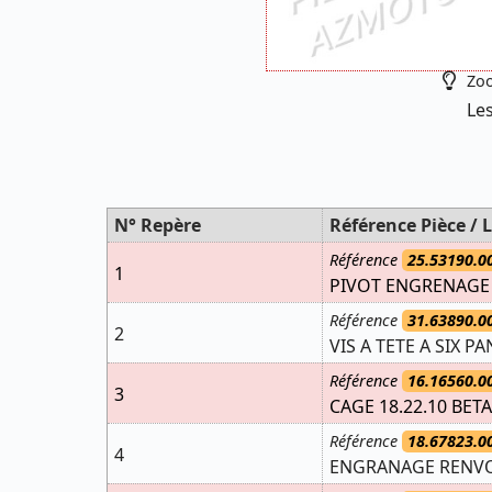
Zoo
Les
N° Repère
Référence Pièce / L
Référence
25.53190.0
1
PIVOT ENGRENAGE
Référence
31.63890.0
2
VIS A TETE A SIX P
Référence
16.16560.0
3
CAGE 18.22.10 BETA
Référence
18.67823.0
4
ENGRANAGE RENVOI