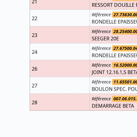
21
RESSORT DOUILLE R
Référence
27.73630.0
22
RONDELLE EPAISSEU
Référence
28.25400.0
23
SEEGER 20E
Référence
27.67500.0
24
RONDELLE EPAISSEU
Référence
16.52000.0
26
JOINT 12.16.1,5 BET
Référence
11.65501.0
27
BOULON SPEC. POU
Référence
007.06.015.
28
DEMARRAGE BETA