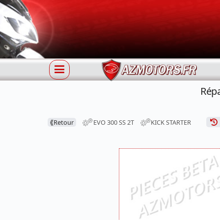
Répa
⟪
Retour
EVO 300 SS 2T
KICK STARTER