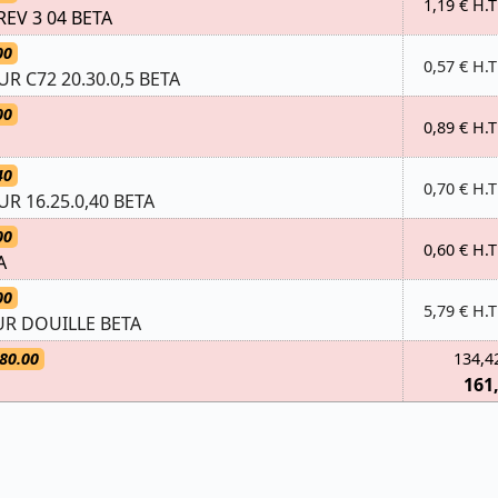
1,19 € H.T
EV 3 04 BETA
00
0,57 € H.T
R C72 20.30.0,5 BETA
00
0,89 € H.T
40
0,70 € H.T
R 16.25.0,40 BETA
00
0,60 € H.T
A
00
5,79 € H.T
R DOUILLE BETA
80.00
134,4
161