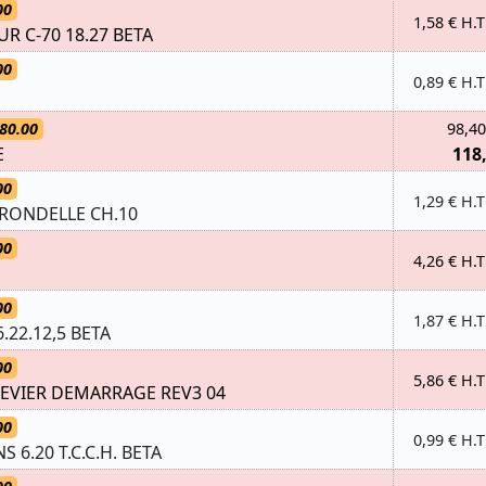
00
1,58 € H.T
R C-70 18.27 BETA
00
0,89 € H.T
80.00
98,40
E
118
00
1,29 € H.T
/RONDELLE CH.10
00
4,26 € H.T
00
1,87 € H.T
.22.12,5 BETA
00
5,86 € H.T
EVIER DEMARRAGE REV3 04
00
0,99 € H.T
NS 6.20 T.C.C.H. BETA