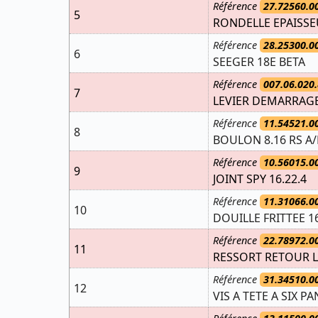
Référence
27.72560.0
5
RONDELLE EPAISSEU
Référence
28.25300.0
6
SEEGER 18E BETA
Référence
007.06.020.
7
LEVIER DEMARRAG
Référence
11.54521.0
8
BOULON 8.16 RS A
Référence
10.56015.0
9
JOINT SPY 16.22.4
Référence
11.31066.0
10
DOUILLE FRITTEE 16
Référence
22.78972.0
11
RESSORT RETOUR L
Référence
31.34510.0
12
VIS A TETE A SIX PA