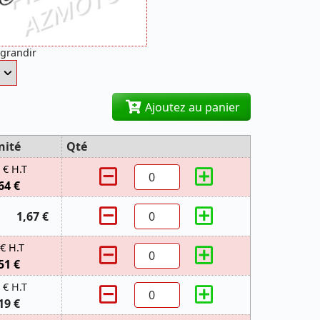
agrandir
Ajoutez au panier
nité
Qté
 € H.T
64 €
1,67 €
 € H.T
51 €
 € H.T
19 €