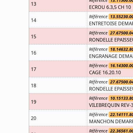
Référence
13.11500.0
13
ECROU 6.3,5 CH 10
Référence
13.55230.0
14
ENTRETOISE DEMAR
Référence
27.67500.0
15
RONDELLE EPAISSEU
Référence
18.14632.8
16
ENGRANAGE DEMAR
Référence
16.14300.0
17
CAGE 16.20.10
Référence
27.67500.0
18
RONDELLE EPAISSEU
Référence
10.15133.8
19
VILEBREQUIN REV-3
Référence
22.14111.8
20
MANCHON DEMARRA
Référence
22.36561.0