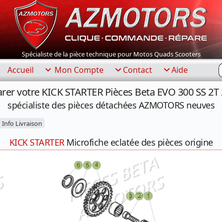
Spécialiste de la pièce technique pour Motos Quads Scooters
R
Accueil
Mon Compte
Contact
Aide
rer votre KICK STARTER Pièces Beta EVO 300 SS 2T
spécialiste des pièces détachées AZMOTORS neuves
Info Livraison
KICK STARTER
Microfiche eclatée des pièces origine