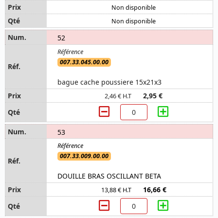
Non disponible
Non disponible
52
007.33.045.00.00
bague cache poussiere 15x21x3
2,95 €
2,46 € H.T
53
007.33.009.00.00
DOUILLE BRAS OSCILLANT BETA
16,66 €
13,88 € H.T