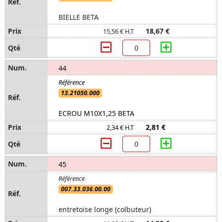
BIELLE BETA
18,67 €
15,56 € H.T
44
13.21050.000
ECROU M10X1,25 BETA
2,81 €
2,34 € H.T
45
007.33.036.00.00
entretoise longe (colbuteur)