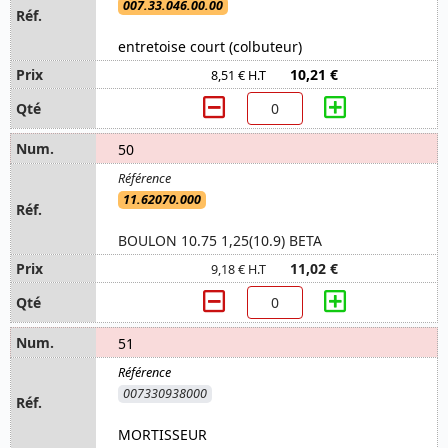
007.33.046.00.00
entretoise court (colbuteur)
10,21 €
8,51 € H.T
50
11.62070.000
BOULON 10.75 1,25(10.9) BETA
11,02 €
9,18 € H.T
51
007330938000
MORTISSEUR