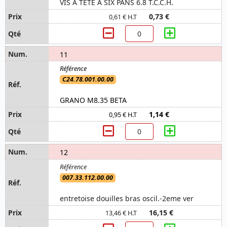
VIS A TETE A SIX PANS 6.8 T.C.C.H.
0,73 €
0,61 € H.T
11
C24.78.001.00.00
GRANO M8.35 BETA
1,14 €
0,95 € H.T
12
007.33.112.00.00
entretoise douilles bras oscil.-2eme ver
16,15 €
13,46 € H.T