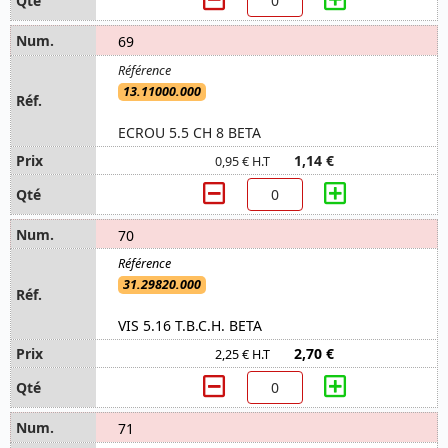
69
13.11000.000
ECROU 5.5 CH 8 BETA
1,14 €
0,95 € H.T
70
31.29820.000
VIS 5.16 T.B.C.H. BETA
2,70 €
2,25 € H.T
71