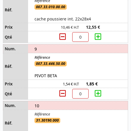
007.33.010.00.00
cache poussiere int. 22x28x4
12,55 €
10,46 € H.T
9
007.33.446.50.00
PIVOT BETA
1,85 €
1,54 € H.T
10
31.30190.000