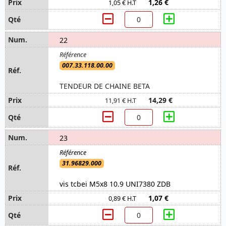
1,26 €
1,05 € H.T
22
007.33.118.00.00
TENDEUR DE CHAINE BETA
14,29 €
11,91 € H.T
23
31.96829.000
vis tcbei M5x8 10.9 UNI7380 ZDB
1,07 €
0,89 € H.T