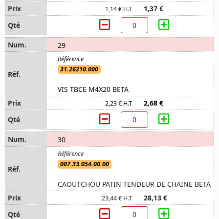
1,37 €
1,14 € H.T
29
31.26210.000
VIS TBCE M4X20 BETA
2,68 €
2,23 € H.T
30
007.33.054.00.00
CAOUTCHOU PATIN TENDEUR DE CHAINE BETA
28,13 €
23,44 € H.T