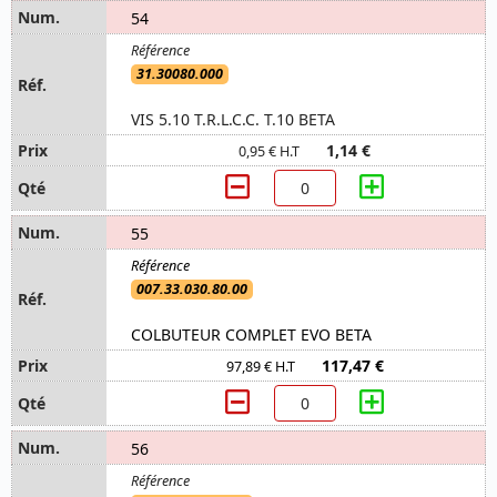
54
31.30080.000
VIS 5.10 T.R.L.C.C. T.10 BETA
1,14 €
0,95 € H.T
55
007.33.030.80.00
COLBUTEUR COMPLET EVO BETA
117,47 €
97,89 € H.T
56