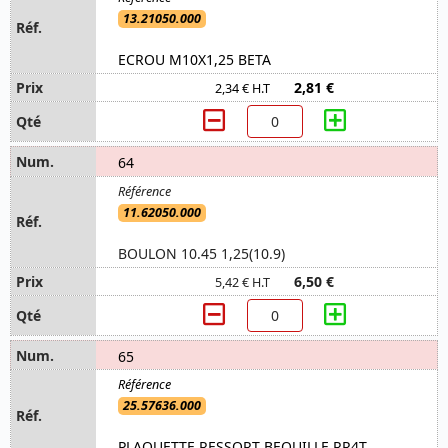
13.21050.000
ECROU M10X1,25 BETA
2,81 €
2,34 € H.T
64
11.62050.000
BOULON 10.45 1,25(10.9)
6,50 €
5,42 € H.T
65
25.57636.000
PLAQUETTE RESSORT BEQUILLE RR4T