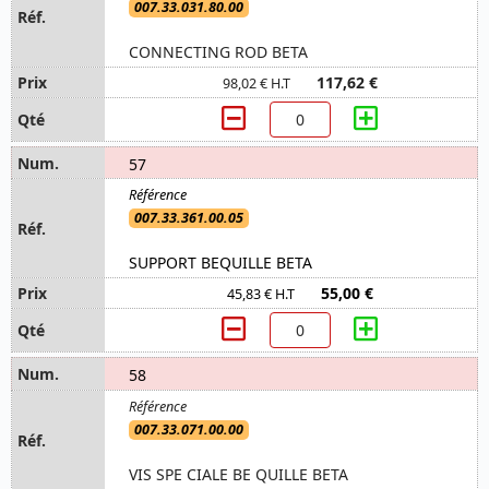
007.33.031.80.00
CONNECTING ROD BETA
117,62 €
98,02 € H.T
57
007.33.361.00.05
SUPPORT BEQUILLE BETA
55,00 €
45,83 € H.T
58
007.33.071.00.00
VIS SPE CIALE BE QUILLE BETA