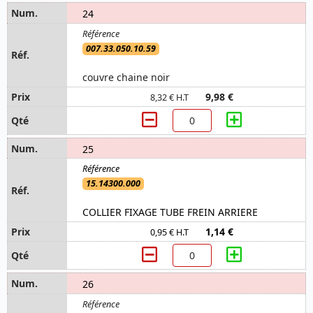
24
007.33.050.10.59
couvre chaine noir
9,98 €
8,32 € H.T
25
15.14300.000
COLLIER FIXAGE TUBE FREIN ARRIERE
1,14 €
0,95 € H.T
26