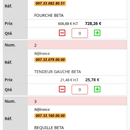
007.33.082.80.51
FOURCHE BETA
728,26 €
606,88 € H.T
2
007.33.079.00.00
TENDEUR GAUCHE BETA
25,78 €
21,48 € H.T
3
007.33.160.00.00
BEQUILLE BETA