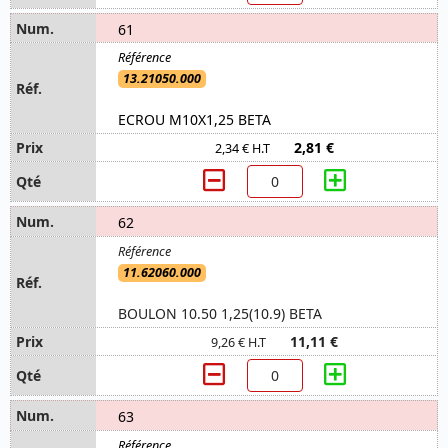
61
13.21050.000
ECROU M10X1,25 BETA
2,81 €
2,34 € H.T
62
11.62060.000
BOULON 10.50 1,25(10.9) BETA
11,11 €
9,26 € H.T
63