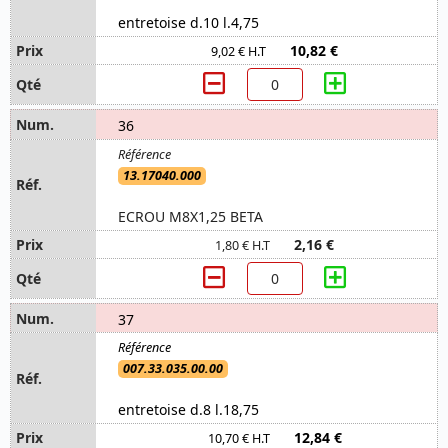
entretoise d.10 l.4,75
10,82 €
9,02 € H.T
36
13.17040.000
ECROU M8X1,25 BETA
2,16 €
1,80 € H.T
37
007.33.035.00.00
entretoise d.8 l.18,75
12,84 €
10,70 € H.T