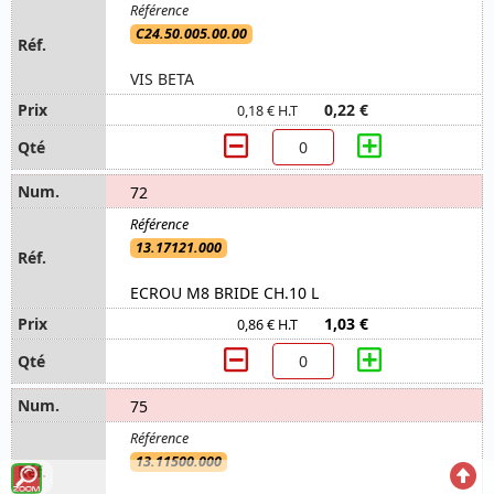
C24.50.005.00.00
VIS BETA
0,22 €
0,18 € H.T
72
13.17121.000
ECROU M8 BRIDE CH.10 L
1,03 €
0,86 € H.T
75
13.11500.000
Voir
Reto