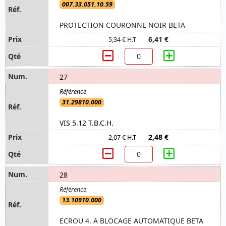
007.33.051.10.59
PROTECTION COURONNE NOIR BETA
6,41 €
5,34 € H.T
27
31.29810.000
VIS 5.12 T.B.C.H.
2,48 €
2,07 € H.T
28
13.10910.000
ECROU 4. A BLOCAGE AUTOMATIQUE BETA