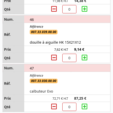
14,38 €
11,98 € H.T
46
007.33.039.00.00
douille à aiguille HK 15X21X12
9,14 €
7,62 € H.T
47
007.33.030.00.00
calbuteur Evo
87,25 €
72,71 € H.T