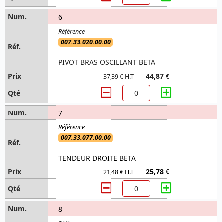
6
007.33.020.00.00
PIVOT BRAS OSCILLANT BETA
44,87 €
37,39 € H.T
7
007.33.077.00.00
TENDEUR DROITE BETA
25,78 €
21,48 € H.T
8