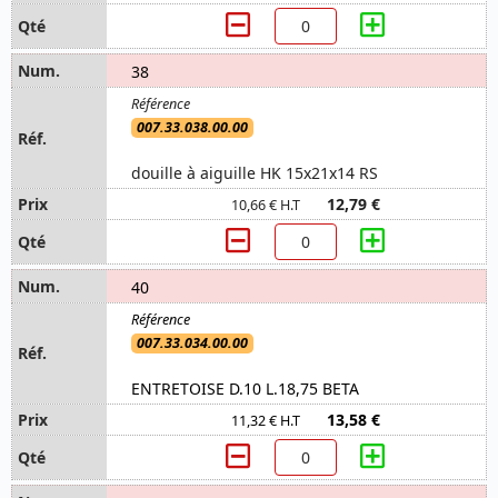
38
007.33.038.00.00
douille à aiguille HK 15x21x14 RS
12,79 €
10,66 € H.T
40
007.33.034.00.00
ENTRETOISE D.10 L.18,75 BETA
13,58 €
11,32 € H.T