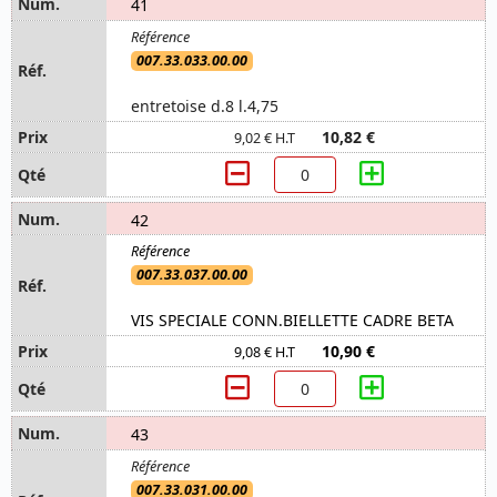
41
007.33.033.00.00
entretoise d.8 l.4,75
10,82 €
9,02 € H.T
42
007.33.037.00.00
VIS SPECIALE CONN.BIELLETTE CADRE BETA
10,90 €
9,08 € H.T
43
007.33.031.00.00