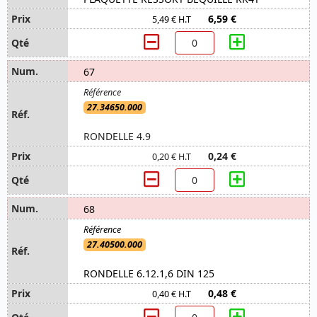
6,59 €
5,49 € H.T
67
27.34650.000
RONDELLE 4.9
0,24 €
0,20 € H.T
68
27.40500.000
RONDELLE 6.12.1,6 DIN 125
0,48 €
0,40 € H.T