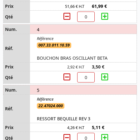
61,99 €
51,66 € H.T
4
007.33.011.10.59
BOUCHON BRAS OSCILLANT BETA
3,50 €
2,92 € H.T
5
22.47024.000
RESSORT BEQUILLE REV 3
5,11 €
4,26 € H.T