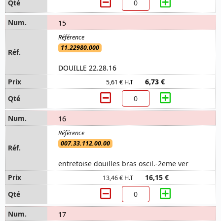
15
11.22980.000
DOUILLE 22.28.16
6,73 €
5,61 € H.T
16
007.33.112.00.00
entretoise douilles bras oscil.-2eme ver
16,15 €
13,46 € H.T
17