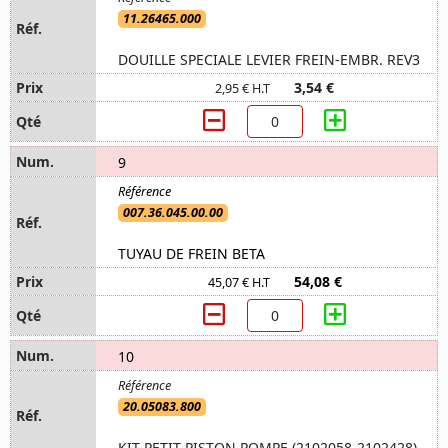
11.26465.000
DOUILLE SPECIALE LEVIER FREIN-EMBR. REV3
3,54 €
2,95 € H.T
9
007.36.045.00.00
TUYAU DE FREIN BETA
54,08 €
45,07 € H.T
10
20.05083.800
KIT PETIT PISTON POMPE (2102058-2102428)