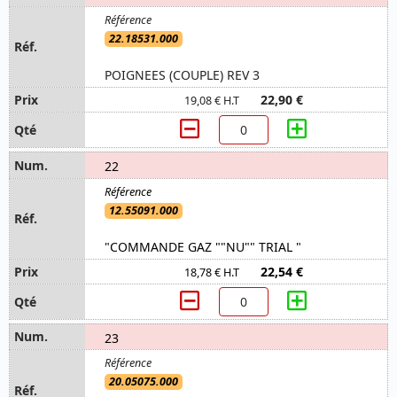
22.18531.000
POIGNEES (COUPLE) REV 3
22,90 €
19,08 € H.T
22
12.55091.000
"COMMANDE GAZ ""NU"" TRIAL "
22,54 €
18,78 € H.T
23
20.05075.000