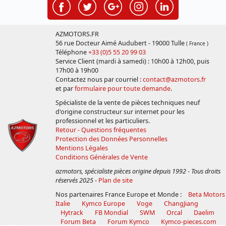
AZMOTORS.FR
56 rue Docteur Aimé Audubert - 19000 Tulle
( France )
Téléphone
+33 (0)5 55 20 99 03
Service Client (mardi à samedi) : 10h00 à 12h00, puis
17h00 à 19h00
Contactez nous par courriel :
contact@azmotors.fr
et par
formulaire pour toute demande
.
Spécialiste de la vente de pièces techniques neuf
d'origine constructeur sur internet pour les
professionnel et les particuliers.
Retour - Questions fréquentes
Protection des Données Personnelles
Mentions Légales
Conditions Générales de Vente
azmotors, spécialiste pièces origine depuis 1992 - Tous droits
réservés 2025
-
Plan de site
Nos partenaires France Europe et Monde :
Beta Motors
Italie
Kymco Europe
Voge
ChangJiang
Hytrack
FB Mondial
SWM
Orcal
Daelim
Forum Beta
Forum Kymco
Kymco-pieces.com