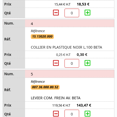
18,53 €
15,44 € H.T
4
15.13020.000
COLLIER EN PLASTIQUE NOIR L.100 BETA
0,30 €
0,25 € H.T
5
007.36.000.80.52
LEVIER COM. FREIN AV. BETA
143,47 €
119,56 € H.T