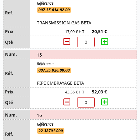
007.35.014.82.00
TRANSMISSION GAS BETA
20,51 €
17,09 € H.T
15
007.35.026.00.00
PIPE EMBRAYAGE BETA
52,03 €
43,36 € H.T
16
22.38701.000