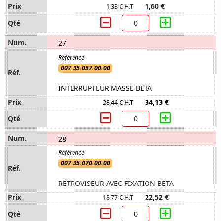
1,60 €
1,33 € H.T
27
007.35.057.00.00
INTERRUPTEUR MASSE BETA
34,13 €
28,44 € H.T
28
007.35.070.00.00
RETROVISEUR AVEC FIXATION BETA
22,52 €
18,77 € H.T