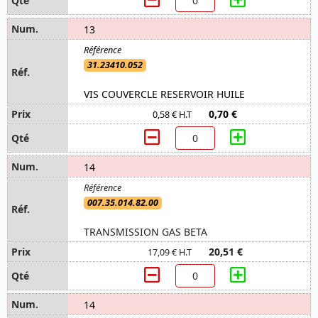
13
31.23410.052
VIS COUVERCLE RESERVOIR HUILE
0,70 €
0,58 € H.T
14
007.35.014.82.00
TRANSMISSION GAS BETA
20,51 €
17,09 € H.T
14