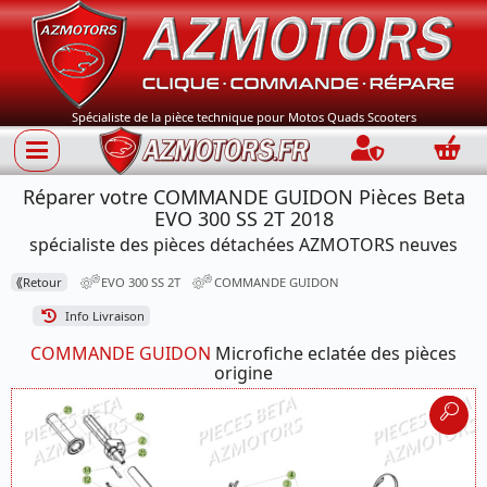
Spécialiste de la pièce technique pour Motos Quads Scooters
Connection
Panie
Réparer votre COMMANDE GUIDON Pièces Beta
EVO 300 SS 2T 2018
spécialiste des pièces détachées AZMOTORS neuves
⟪
Retour
EVO 300 SS 2T
COMMANDE GUIDON
Info Livraison
COMMANDE GUIDON
Microfiche eclatée des pièces
origine