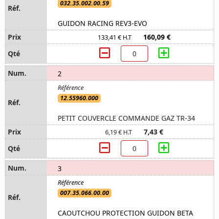
032.35.002.00.59
GUIDON RACING REV3-EVO
160,09 €
133,41 € H.T
2
12.55960.000
PETIT COUVERCLE COMMANDE GAZ TR-34
7,43 €
6,19 € H.T
3
007.35.066.00.00
CAOUTCHOU PROTECTION GUIDON BETA