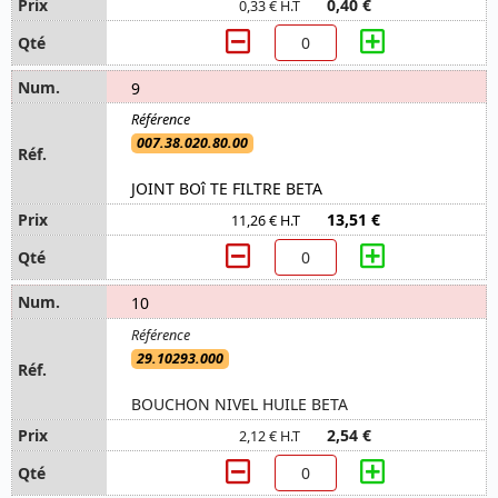
0,40 €
0,33 € H.T
9
007.38.020.80.00
JOINT BOî TE FILTRE BETA
13,51 €
11,26 € H.T
10
29.10293.000
BOUCHON NIVEL HUILE BETA
2,54 €
2,12 € H.T