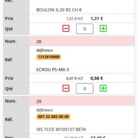
BOULON 6.20 RS CH 8
1,21 €
1,01 € H.T
28
1312610000
ECROU PS-M6-3
0,56 €
0,47 € H.T
29
007.32.002.00.00
VIS TCCE M10X127 BETA
13,49 €