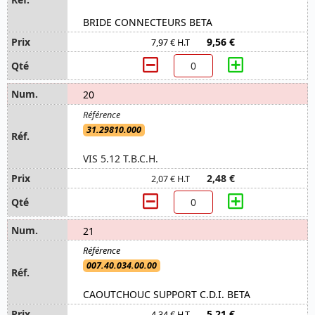
BRIDE CONNECTEURS BETA
9,56 €
7,97 € H.T
20
31.29810.000
VIS 5.12 T.B.C.H.
2,48 €
2,07 € H.T
21
007.40.034.00.00
CAOUTCHOUC SUPPORT C.D.I. BETA
5,21 €
4,34 € H.T