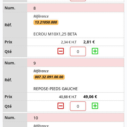
8
13.21050.000
ECROU M10X1,25 BETA
2,81 €
2,34 € H.T
9
007.32.091.00.00
REPOSE-PIEDS GAUCHE
49,06 €
40,88 € H.T
10