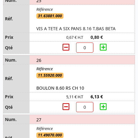
25
31.63881.000
VIS A TETE A SIX PANS 8.16 T.BAS BETA
0,80 €
0,67 € H.T
26
11.55920.000
BOULON 8.60 RS CH 10
6,13 €
5,11 € H.T
27
11.49070.000