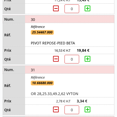
11,24 € H.T
30
25.54467.000
PIVOT REPOSE-PIED BETA
19,84 €
16,53 € H.T
31
10.66680.000
OR 28,25.33,49.2,62 VYTON
3,34 €
2,78 € H.T