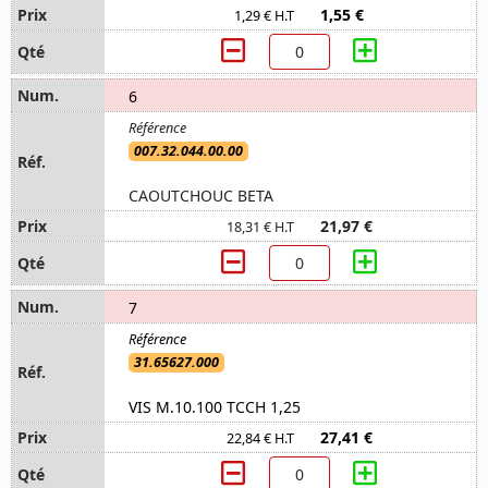
1,55 €
1,29 € H.T
6
007.32.044.00.00
CAOUTCHOUC BETA
21,97 €
18,31 € H.T
7
31.65627.000
VIS M.10.100 TCCH 1,25
27,41 €
22,84 € H.T