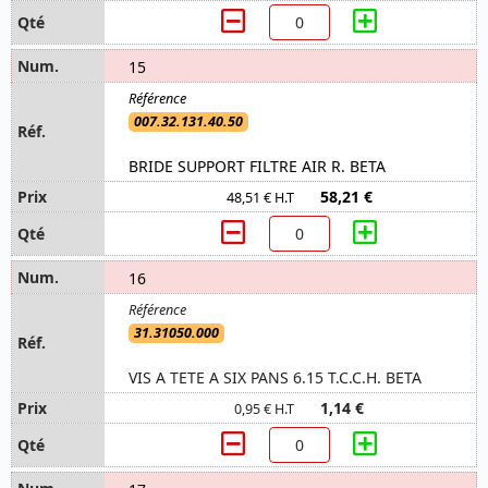
15
007.32.131.40.50
BRIDE SUPPORT FILTRE AIR R. BETA
58,21 €
48,51 € H.T
16
31.31050.000
VIS A TETE A SIX PANS 6.15 T.C.C.H. BETA
1,14 €
0,95 € H.T