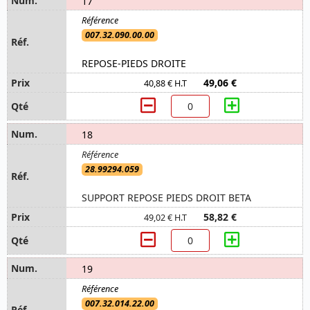
17
007.32.090.00.00
REPOSE-PIEDS DROITE
49,06 €
40,88 € H.T
18
28.99294.059
SUPPORT REPOSE PIEDS DROIT BETA
58,82 €
49,02 € H.T
19
007.32.014.22.00