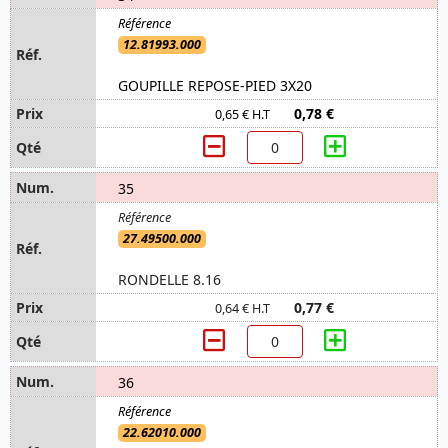
12.81993.000
GOUPILLE REPOSE-PIED 3X20
0,78 €
0,65 € H.T
35
27.49500.000
RONDELLE 8.16
0,77 €
0,64 € H.T
36
22.62010.000