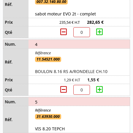
007.32.140.80.00
sabot moteur EVO 2t - complet
282,65 €
235,54 € H.T
4
11.54521.000
BOULON 8.16 RS A/RONDELLE CH.10
1,55 €
1,29 € H.T
5
31.63930.000
VIS 8.20 TEPCH