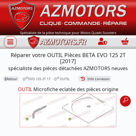
Spécialiste de la pièce technique pour Motos Quads Scooters
Connection
Panie
Réparer votre OUTIL Pièces BETA EVO 125 2T
[2017]
spécialiste des pièces détachées AZMOTORS neuves
⟪
Retour
EVO 125 2T 17
OUTIL
Info Livraison
OUTIL
Microfiche eclatée des pièces origine