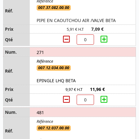
007.37.082.00.00
PIPE EN CAOUTCHOU AIR /VALVE BETA
7,09 €
5,91 € H.T
271
007.12.034.00.00
EPINGLE LHQ BETA
11,96 €
9,97 € H.T
481
007.12.037.00.00