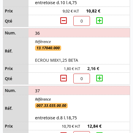
entretoise d.10 l.4,75
10,82 €
9,02 € H.T
36
13.17040.000
ECROU M8X1,25 BETA
2,16 €
1,80 € H.T
37
007.33.035.00.00
entretoise d.8 l.18,75
12,84 €
10,70 € H.T