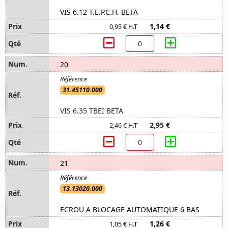
VIS 6.12 T.E.P.C.H. BETA
1,14 €
0,95 € H.T
20
31.45110.000
VIS 6.35 TBEI BETA
2,95 €
2,46 € H.T
21
13.13020.000
ECROU A BLOCAGE AUTOMATIQUE 6 BAS
1,26 €
1,05 € H.T