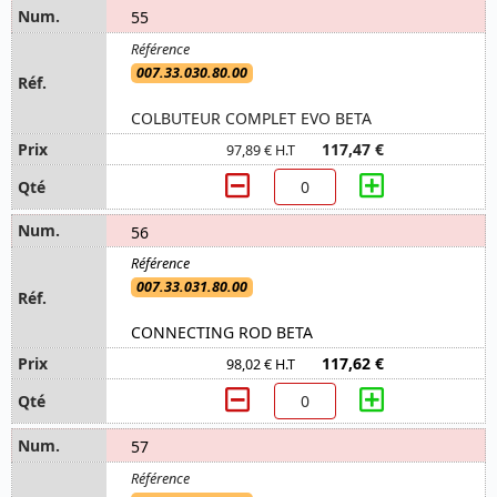
55
007.33.030.80.00
COLBUTEUR COMPLET EVO BETA
117,47 €
97,89 € H.T
56
007.33.031.80.00
CONNECTING ROD BETA
117,62 €
98,02 € H.T
57