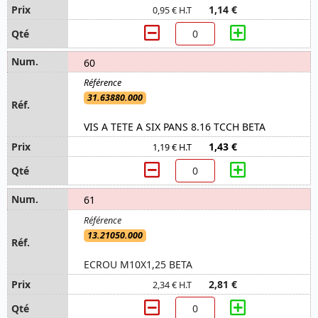
1,14 €
0,95 € H.T
60
31.63880.000
VIS A TETE A SIX PANS 8.16 TCCH BETA
1,43 €
1,19 € H.T
61
13.21050.000
ECROU M10X1,25 BETA
2,81 €
2,34 € H.T