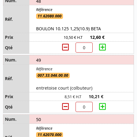
48
11.62080.000
BOULON 10.125 1,25(10.9) BETA
12,60 €
10,50 € H.T
49
007.33.046.00.00
entretoise court (colbuteur)
10,21 €
8,51 € H.T
50
11.62070.000