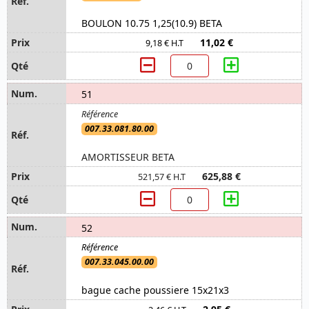
BOULON 10.75 1,25(10.9) BETA
11,02 €
9,18 € H.T
51
007.33.081.80.00
AMORTISSEUR BETA
625,88 €
521,57 € H.T
52
007.33.045.00.00
bague cache poussiere 15x21x3