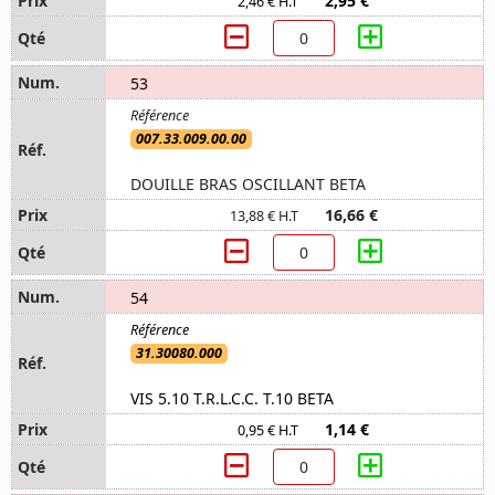
2,95 €
2,46 € H.T
53
007.33.009.00.00
DOUILLE BRAS OSCILLANT BETA
16,66 €
13,88 € H.T
54
31.30080.000
VIS 5.10 T.R.L.C.C. T.10 BETA
1,14 €
0,95 € H.T