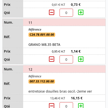
0,73 €
0,61 € H.T
11
C24.78.001.00.00
GRANO M8.35 BETA
1,14 €
0,95 € H.T
12
007.33.112.00.00
entretoise douilles bras oscil.-2eme ver
16,15 €
13,46 € H.T