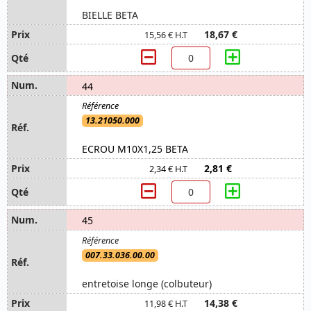
BIELLE BETA
18,67 €
15,56 € H.T
44
13.21050.000
ECROU M10X1,25 BETA
2,81 €
2,34 € H.T
45
007.33.036.00.00
entretoise longe (colbuteur)
14,38 €
11,98 € H.T