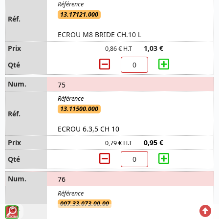
13.17121.000
ECROU M8 BRIDE CH.10 L
1,03 €
0,86 € H.T
75
13.11500.000
ECROU 6.3,5 CH 10
0,95 €
0,79 € H.T
76
007.33.073.00.00
Voir
Reto