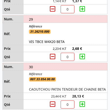
1,37 €
1,14 € H.T
29
31.26210.000
VIS TBCE M4X20 BETA
2,68 €
2,23 € H.T
30
007.33.054.00.00
CAOUTCHOU PATIN TENDEUR DE CHAINE BETA
28,13 €
23,44 € H.T