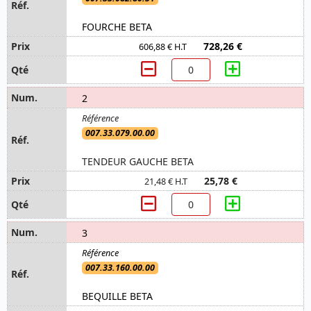
FOURCHE BETA
728,26 €
606,88 € H.T
2
007.33.079.00.00
TENDEUR GAUCHE BETA
25,78 €
21,48 € H.T
3
007.33.160.00.00
BEQUILLE BETA