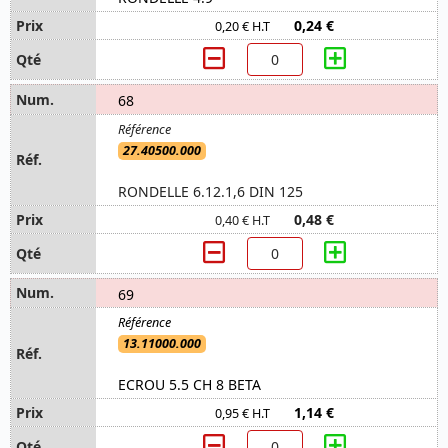
0,24 €
0,20 € H.T
68
27.40500.000
RONDELLE 6.12.1,6 DIN 125
0,48 €
0,40 € H.T
69
13.11000.000
ECROU 5.5 CH 8 BETA
1,14 €
0,95 € H.T