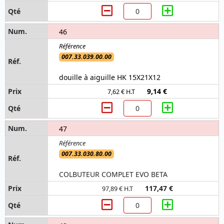
46
007.33.039.00.00
douille à aiguille HK 15X21X12
9,14 €
7,62 € H.T
47
007.33.030.80.00
COLBUTEUR COMPLET EVO BETA
117,47 €
97,89 € H.T