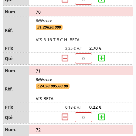
70
31.29820.000
VIS 5.16 T.B.C.H. BETA
2,70 €
2,25 € H.T
71
C24.50.005.00.00
VIS BETA
0,22 €
0,18 € H.T
72