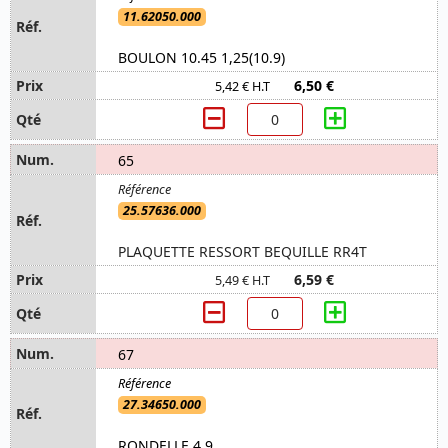
11.62050.000
BOULON 10.45 1,25(10.9)
6,50 €
5,42 € H.T
65
25.57636.000
PLAQUETTE RESSORT BEQUILLE RR4T
6,59 €
5,49 € H.T
67
27.34650.000
RONDELLE 4.9