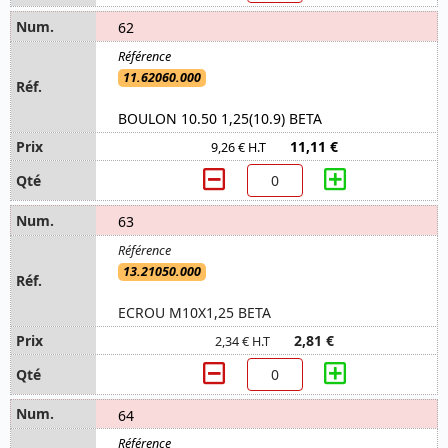
62
11.62060.000
BOULON 10.50 1,25(10.9) BETA
11,11 €
9,26 € H.T
63
13.21050.000
ECROU M10X1,25 BETA
2,81 €
2,34 € H.T
64