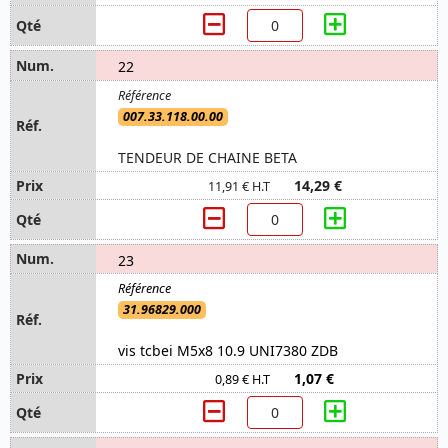
22
007.33.118.00.00
TENDEUR DE CHAINE BETA
14,29 €
11,91 € H.T
23
31.96829.000
vis tcbei M5x8 10.9 UNI7380 ZDB
1,07 €
0,89 € H.T