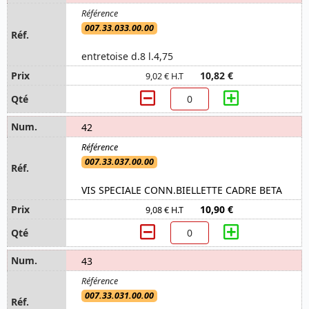
007.33.033.00.00
entretoise d.8 l.4,75
10,82 €
9,02 € H.T
42
007.33.037.00.00
VIS SPECIALE CONN.BIELLETTE CADRE BETA
10,90 €
9,08 € H.T
43
007.33.031.00.00