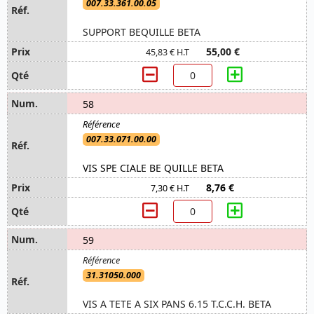
007.33.361.00.05
SUPPORT BEQUILLE BETA
55,00 €
45,83 € H.T
58
007.33.071.00.00
VIS SPE CIALE BE QUILLE BETA
8,76 €
7,30 € H.T
59
31.31050.000
VIS A TETE A SIX PANS 6.15 T.C.C.H. BETA