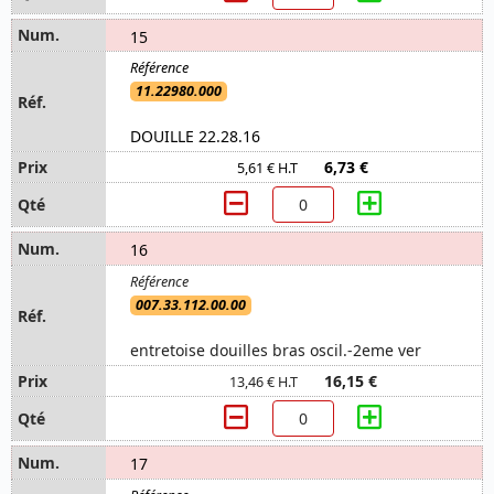
15
11.22980.000
DOUILLE 22.28.16
6,73 €
5,61 € H.T
16
007.33.112.00.00
entretoise douilles bras oscil.-2eme ver
16,15 €
13,46 € H.T
17