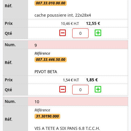
007.33.010.00.00
cache poussiere int. 22x28x4
12,55 €
10,46 € H.T
9
007.33.446.50.00
PIVOT BETA
1,85 €
1,54 € H.T
10
31.30190.000
VIS A TETE A SIX PANS 6.8 T.C.C.H.