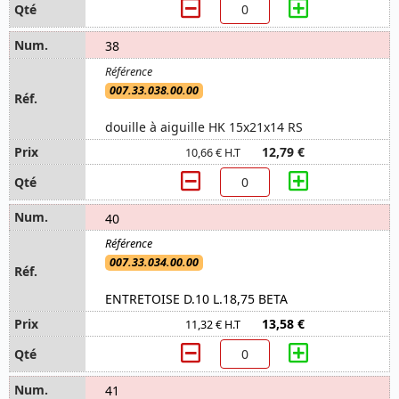
38
007.33.038.00.00
douille à aiguille HK 15x21x14 RS
12,79 €
10,66 € H.T
40
007.33.034.00.00
ENTRETOISE D.10 L.18,75 BETA
13,58 €
11,32 € H.T
41