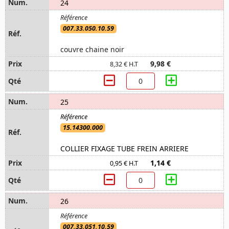
24
007.33.050.10.59
couvre chaine noir
9,98 €
8,32 € H.T
25
15.14300.000
COLLIER FIXAGE TUBE FREIN ARRIERE
1,14 €
0,95 € H.T
26
007.33.051.10.59