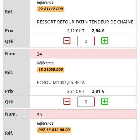
22.81112.000
RESSORT RETOUR PATIN TENDEUR DE CHAINE
2,54 €
2,12 € H.T
34
13.21050.000
ECROU M10X1,25 BETA
2,81 €
2,34 € H.T
35
007.33.032.00.00