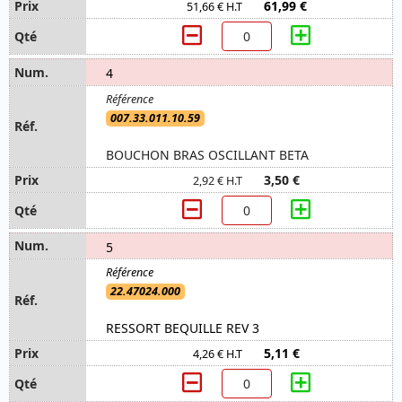
61,99 €
51,66 € H.T
4
007.33.011.10.59
BOUCHON BRAS OSCILLANT BETA
3,50 €
2,92 € H.T
5
22.47024.000
RESSORT BEQUILLE REV 3
5,11 €
4,26 € H.T