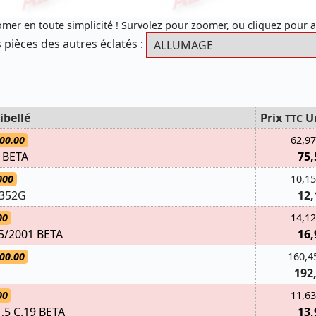
mer en toute simplicité ! Survolez pour zoomer, ou cliquez pour 
 pièces des autres éclatés :
ibellé
Prix
U
TTC
00.00
62,97
 BETA
75,
000
10,15
0352G
12,
00
14,12
5/2001 BETA
16,
00.00
160,4
192
00
11,63
,5 C.19 BETA
13,