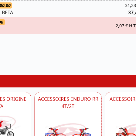
00.00
31,23
 BETA
37,
00
2,07 € H.T
ES ORIGINE
ACCESSOIRES ENDURO RR
ACCESSOIRE
TA
4T/2T