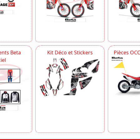
nts Beta
Kit Déco et Stickers
Pièces OC
iel