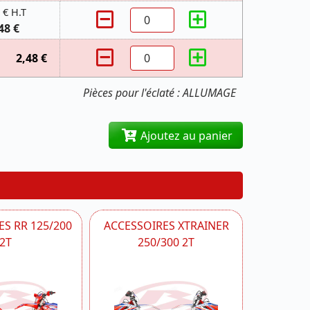
 € H.T
48 €
2,48 €
Pièces pour l'éclaté : ALLUMAGE
Ajoutez au panier
S RR 125/200
ACCESSOIRES XTRAINER
2T
250/300 2T