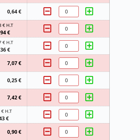
0,64 €
8 € H.T
,94 €
7 € H.T
,36 €
7,07 €
0,25 €
7,42 €
 € H.T
43 €
0,90 €