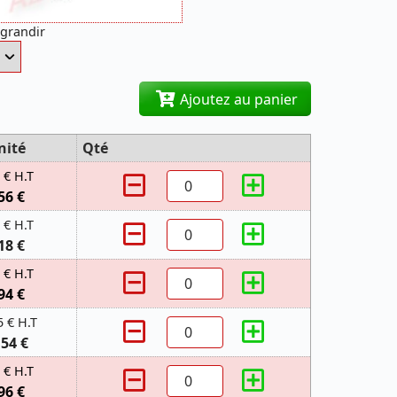
agrandir
Ajoutez au panier
nité
Qté
 € H.T
56 €
 € H.T
18 €
 € H.T
94 €
5 € H.T
,54 €
 € H.T
96 €