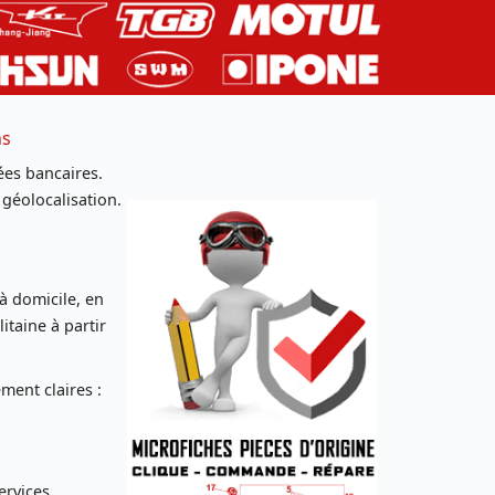
ns
es bancaires.
 géolocalisation.
 à domicile, en
taine à partir
ent claires :
ervices