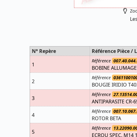
Zoo
Les
N° Repère
Référence Pièce / L
Référence
007.40.044.
1
BOBINE ALLUMAGE
Référence
036110010
2
BOUGIE IRIDIO T4
Référence
27.13514.0
3
ANTIPARASITE CR-6
Référence
007.10.067.
4
ROTOR BETA
Référence
13.22090.0
5
ECROU SPEC. M14 1