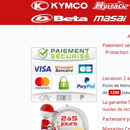
A
Paiement sé
Protection
Livraison 2 à
Point de Retrai
de
129€
(sau
La garantie 
Guides de réc
Partenaire p
Magasins Con