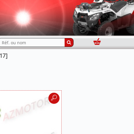
Panier
echercher...
17]