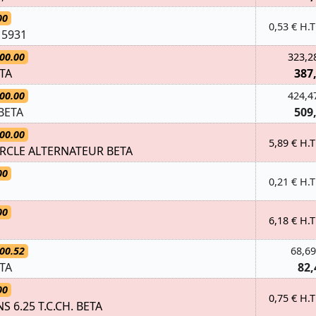
00
0,53 € H.T
I 5931
00.00
323,2
TA
387
00.00
424,4
BETA
509
00.00
5,89 € H.T
RCLE ALTERNATEUR BETA
00
0,21 € H.T
00
6,18 € H.T
00.52
68,69
TA
82,
00
0,75 € H.T
NS 6.25 T.C.CH. BETA