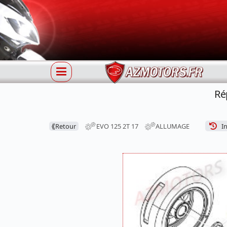
Ré
⟪
Retour
EVO 125 2T 17
ALLUMAGE
In