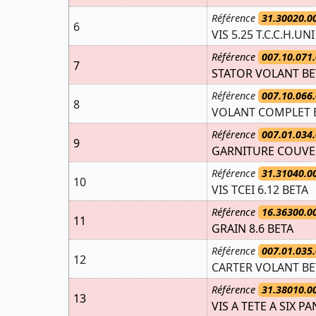
Référence
31.30020.0
6
VIS 5.25 T.C.C.H.UN
Référence
007.10.071.
7
STATOR VOLANT BE
Référence
007.10.066.
8
VOLANT COMPLET 
Référence
007.01.034.
9
GARNITURE COUVE
Référence
31.31040.0
10
VIS TCEI 6.12 BETA
Référence
16.36300.0
11
GRAIN 8.6 BETA
Référence
007.01.035.
12
CARTER VOLANT BE
Référence
31.38010.0
13
VIS A TETE A SIX PA