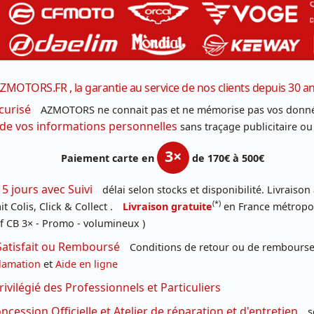
ZMOTORS.FR , la garantie au service de nos clients depuis 30 a
curisé
AZMOTORS ne connait pas et ne mémorise pas vos donné
 de vos informations personnelles
sans traçage publicitaire ou
3×
Paiement carte en
de 170€ à 500€
 5 jours avec Suivi
délai selon stocks et disponibilité. Livraison
(*)
t Colis, Click & Collect .
Livraison gratuite
en France métropoli
f CB 3× - Promo - volumineux )
Satisfait ou Remboursé
Conditions de retour ou de remboursem
lamation
et
Aide en ligne
rivilégié des Professionnels et Particuliers
cession Officielle et Atelier de réparation et d'entretien
s