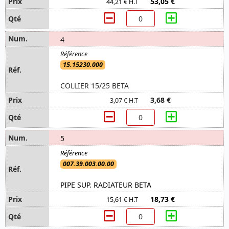
53,05 €
44,21 € H.T
4
15.15230.000
COLLIER 15/25 BETA
3,68 €
3,07 € H.T
5
007.39.003.00.00
PIPE SUP. RADIATEUR BETA
18,73 €
15,61 € H.T