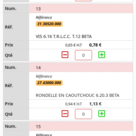
13
31.30520.000
VIS 6.16 T.R.L.C.C. T.12 BETA
0,78 €
0,65 € H.T
14
27.43000.000
RONDELLE EN CAOUTCHOUC 6.20.3 BETA
1,13 €
0,94 € H.T
15