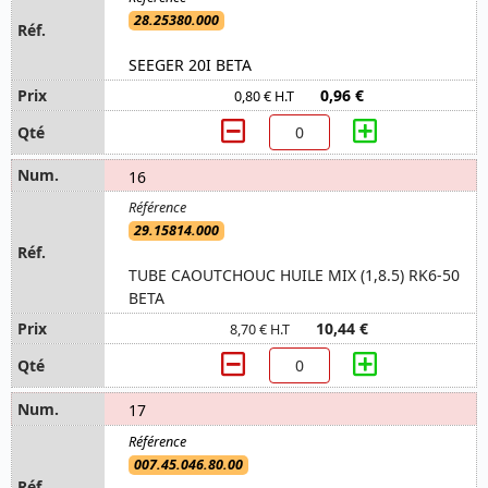
28.25380.000
SEEGER 20I BETA
0,96 €
0,80 € H.T
16
29.15814.000
TUBE CAOUTCHOUC HUILE MIX (1,8.5) RK6-50
BETA
10,44 €
8,70 € H.T
17
007.45.046.80.00