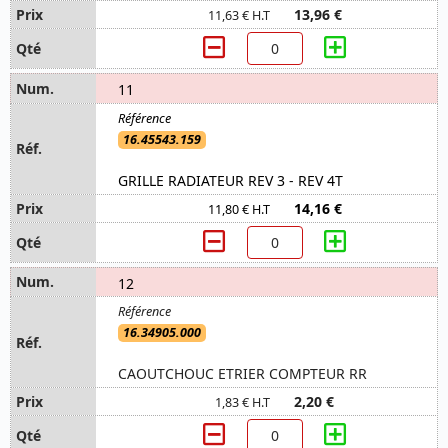
13,96 €
11,63 € H.T
11
16.45543.159
GRILLE RADIATEUR REV 3 - REV 4T
14,16 €
11,80 € H.T
12
16.34905.000
CAOUTCHOUC ETRIER COMPTEUR RR
2,20 €
1,83 € H.T