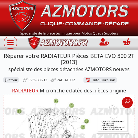
Spécialiste de la pièce technique pour Motos Quads Scooters
Connection
Panie
Réparer votre RADIATEUR Pièces BETA EVO 300 2T
[2013]
spécialiste des pièces détachées AZMOTORS neuves
⟪
Retour
EVO-300-13
RADIATEUR
Info Livraison
RADIATEUR
Microfiche eclatée des pièces origine