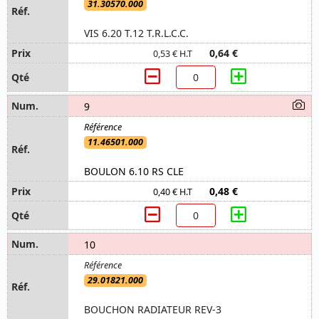
31.30570.000
VIS 6.20 T.12 T.R.L.C.C.
0,64 €
0,53 € H.T
9
11.46501.000
BOULON 6.10 RS CLE
0,48 €
0,40 € H.T
10
29.01821.000
BOUCHON RADIATEUR REV-3