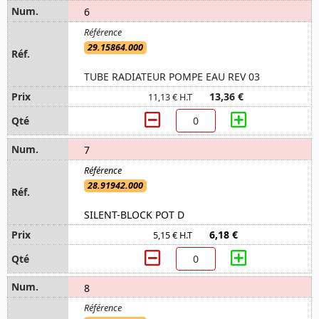
6
29.15864.000
TUBE RADIATEUR POMPE EAU REV 03
13,36 €
11,13 € H.T
7
28.91942.000
SILENT-BLOCK POT D
6,18 €
5,15 € H.T
8