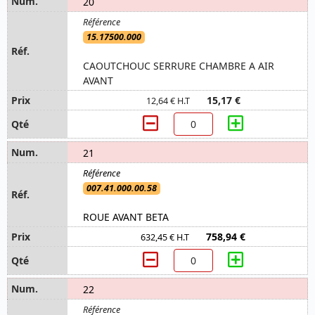
20
15.17500.000
CAOUTCHOUC SERRURE CHAMBRE A AIR
AVANT
15,17 €
12,64 € H.T
21
007.41.000.00.58
ROUE AVANT BETA
758,94 €
632,45 € H.T
22