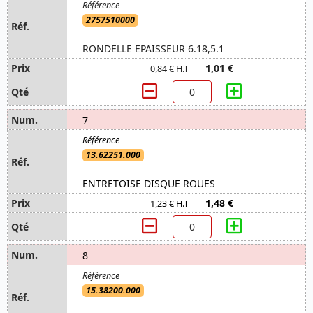
2757510000
RONDELLE EPAISSEUR 6.18,5.1
1,01 €
0,84 € H.T
7
13.62251.000
ENTRETOISE DISQUE ROUES
1,48 €
1,23 € H.T
8
15.38200.000