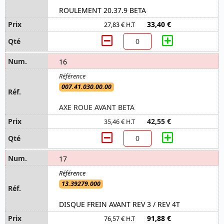
ROULEMENT 20.37.9 BETA
33,40 €
27,83 € H.T
16
007.41.030.00.00
AXE ROUE AVANT BETA
42,55 €
35,46 € H.T
17
13.39279.000
DISQUE FREIN AVANT REV 3 / REV 4T
91,88 €
76,57 € H.T