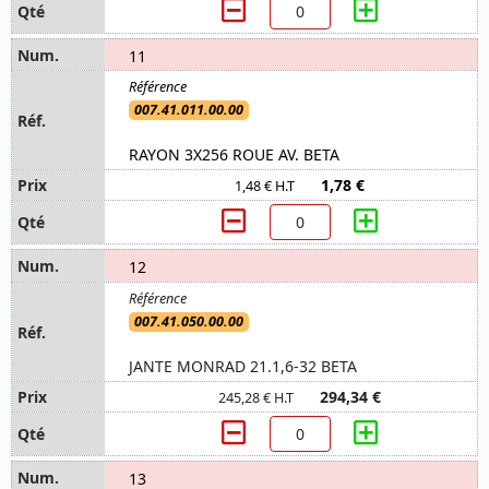
11
007.41.011.00.00
RAYON 3X256 ROUE AV. BETA
1,78 €
1,48 € H.T
12
007.41.050.00.00
JANTE MONRAD 21.1,6-32 BETA
294,34 €
245,28 € H.T
13