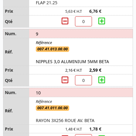
FLAP 21.25
6,76 €
5,63 € H.T
9
007.41.013.00.00
NIPPLES 3,0 ALUMINIUM 5MM BETA
2,59 €
2,16 € H.T
10
007.41.011.00.00
RAYON 3X256 ROUE AV. BETA
1,78 €
1,48 € H.T