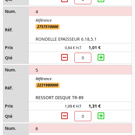
4
2757510000
RONDELLE EPAISSEUR 6.18,5.1
1,01 €
0,84 € H.T
5
2231980000
RESSORT DISQUE TR-89
1,31 €
1,09 € H.T
6