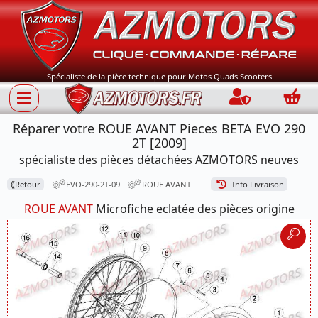
Spécialiste de la pièce technique pour Motos Quads Scooters
Connection
Panie
Réparer votre ROUE AVANT Pieces BETA EVO 290
2T [2009]
spécialiste des pièces détachées AZMOTORS neuves
⟪
Retour
EVO-290-2T-09
ROUE AVANT
Info Livraison
ROUE AVANT
Microfiche eclatée des pièces origine