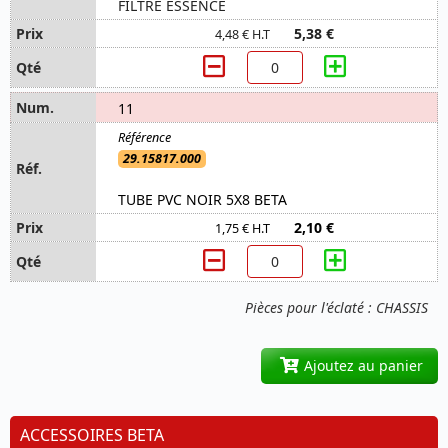
FILTRE ESSENCE
5,38 €
4,48 € H.T
11
29.15817.000
TUBE PVC NOIR 5X8 BETA
2,10 €
1,75 € H.T
Pièces pour l'éclaté : CHASSIS
Ajoutez au panier
ACCESSOIRES BETA