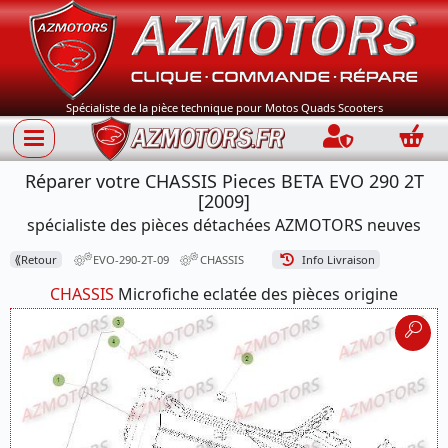
Spécialiste de la pièce technique pour Motos Quads Scooters
Connection
Panie
Réparer votre CHASSIS Pieces BETA EVO 290 2T
[2009]
spécialiste des pièces détachées AZMOTORS neuves
⟪
Retour
EVO-290-2T-09
CHASSIS
Info Livraison
CHASSIS
Microfiche eclatée des pièces origine