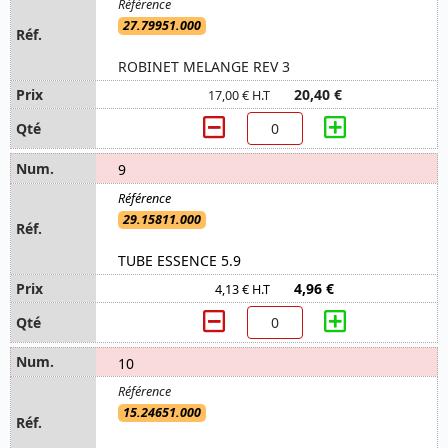
27.79951.000
ROBINET MELANGE REV 3
20,40 €
17,00 € H.T
9
29.15811.000
TUBE ESSENCE 5.9
4,96 €
4,13 € H.T
10
15.24651.000