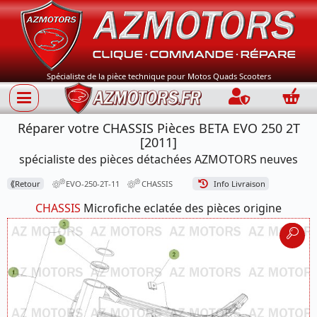
Spécialiste de la pièce technique pour Motos Quads Scooters
Connection
Panie
Réparer votre CHASSIS Pièces BETA EVO 250 2T
[2011]
spécialiste des pièces détachées AZMOTORS neuves
⟪
Retour
EVO-250-2T-11
CHASSIS
Info Livraison
CHASSIS
Microfiche eclatée des pièces origine