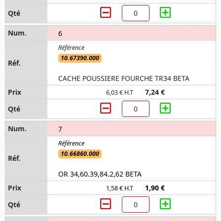
6
10.67390.000
CACHE POUSSIERE FOURCHE TR34 BETA
7,24 €
6,03 € H.T
7
10.66860.000
OR 34,60.39,84.2,62 BETA
1,90 €
1,58 € H.T