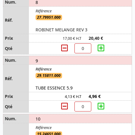
8
27.79951.000
ROBINET MELANGE REV 3
20,40 €
17,00 € H.T
9
29.15811.000
TUBE ESSENCE 5.9
4,96 €
4,13 € H.T
10
15.24651.000