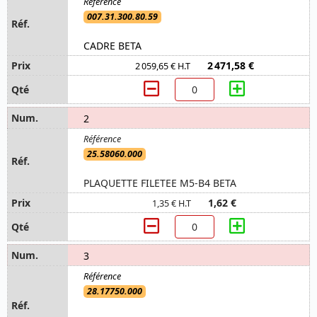
007.31.300.80.59
CADRE BETA
2 471,58 €
2 059,65 € H.T
2
25.58060.000
PLAQUETTE FILETEE M5-B4 BETA
1,62 €
1,35 € H.T
3
28.17750.000