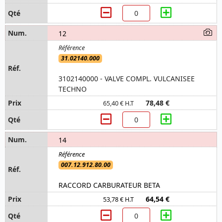
12
31.02140.000
3102140000 - VALVE COMPL. VULCANISEE
TECHNO
78,48 €
65,40 € H.T
14
007.12.912.80.00
RACCORD CARBURATEUR BETA
64,54 €
53,78 € H.T