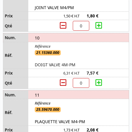
JOINT VALVE M4/PM
1,80 €
1,50 € H.T
10
21.15360.000
DOIGT VALVE 4M-PM
7,57 €
6,31 € H.T
11
25.59670.000
PLAQUETTE VALVE M4-PM
2,08 €
1,73 € H.T