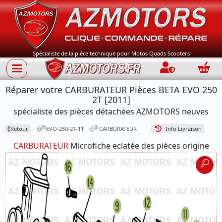
Spécialiste de la pièce technique pour Motos Quads Scooters
Connection
Panie
Réparer votre CARBURATEUR Pièces BETA EVO 250
2T [2011]
spécialiste des pièces détachées AZMOTORS neuves
⟪
Retour
EVO-250-2T-11
CARBURATEUR
Info Livraison
CARBURATEUR
Microfiche eclatée des pièces origine