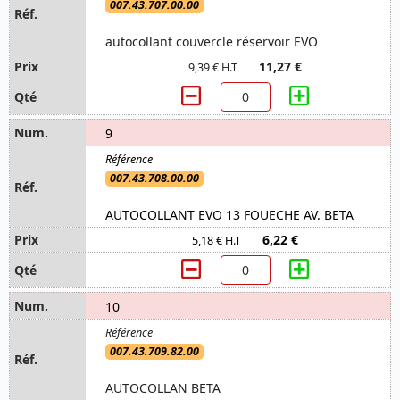
007.43.707.00.00
autocollant couvercle réservoir EVO
11,27 €
9,39 € H.T
9
007.43.708.00.00
AUTOCOLLANT EVO 13 FOUECHE AV. BETA
6,22 €
5,18 € H.T
10
007.43.709.82.00
AUTOCOLLAN BETA