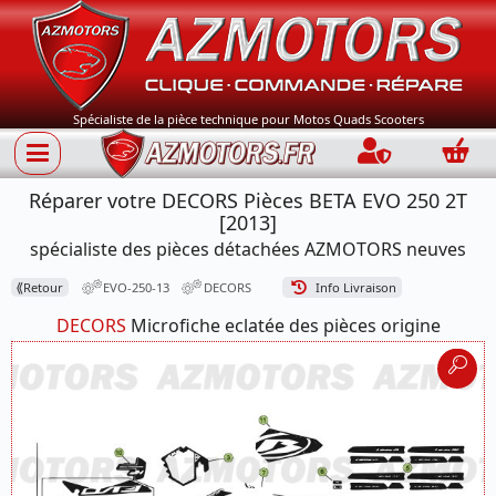
Spécialiste de la pièce technique pour Motos Quads Scooters
Connection
Panie
Réparer votre DECORS Pièces BETA EVO 250 2T
[2013]
spécialiste des pièces détachées AZMOTORS neuves
⟪
Retour
EVO-250-13
DECORS
Info Livraison
DECORS
Microfiche eclatée des pièces origine