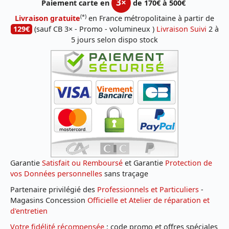
3×
Paiement carte en
de 170€ à 500€
(*)
Livraison gratuite
en France métropolitaine à partir de
129€
(sauf CB 3× - Promo - volumineux )
Livraison Suivi
2 à
5 jours selon dispo stock
Garantie
Satisfait ou Remboursé
et Garantie
Protection de
vos Données personnelles
sans traçage
Partenaire privilégié des
Professionnels et Particuliers
-
Magasins Concession
Officielle et Atelier de réparation et
d'entretien
Votre fidélité récompensée
: code promo et offres spéciales