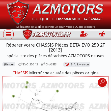
Spécialiste de la pièce technique pour Motos Quads Scooters
Connection
Panie
Réparer votre CHASSIS Pièces BETA EVO 250 2T
[2013]
spécialiste des pièces détachées AZMOTORS neuves
⟪
Retour
EVO-250-13
CHASSIS
Info Livraison
CHASSIS
Microfiche eclatée des pièces origine