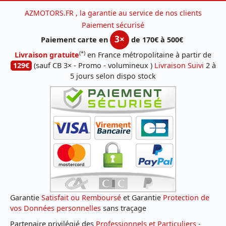
AZMOTORS.FR , la garantie au service de nos clients
Paiement sécurisé
3×
Paiement carte en
de 170€ à 500€
(*)
Livraison gratuite
en France métropolitaine à partir de
129€
(sauf CB 3× - Promo - volumineux )
Livraison Suivi
2 à
5 jours selon dispo stock
Garantie
Satisfait ou Remboursé
et Garantie
Protection de
vos Données personnelles
sans traçage
Partenaire privilégié des
Professionnels et Particuliers
-