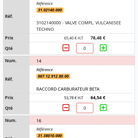
31.02140.000
3102140000 - VALVE COMPL. VULCANISEE
TECHNO
78,48 €
65,40 € H.T
14
007.12.912.80.00
RACCORD CARBURATEUR BETA
64,54 €
53,78 € H.T
16
31.38010.000