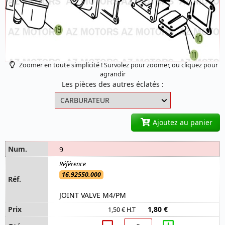
Zoomer en toute simplicité ! Survolez pour zoomer, ou cliquez pour
agrandir
Les pièces des autres éclatés :
Ajoutez au panier
9
16.92550.000
JOINT VALVE M4/PM
1,80 €
1,50 € H.T