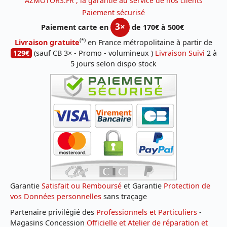
AZMOTORS.FR , la garantie au service de nos clients
Paiement sécurisé
3×
Paiement carte en
de 170€ à 500€
(*)
Livraison gratuite
en France métropolitaine à partir de
129€
(sauf CB 3× - Promo - volumineux )
Livraison Suivi
2 à
5 jours selon dispo stock
Garantie
Satisfait ou Remboursé
et Garantie
Protection de
vos Données personnelles
sans traçage
Partenaire privilégié des
Professionnels et Particuliers
-
Magasins Concession
Officielle et Atelier de réparation et