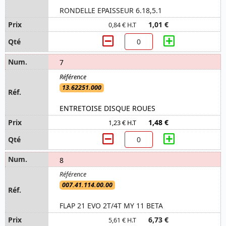
RONDELLE EPAISSEUR 6.18,5.1
1,01 €
0,84 € H.T
7
13.62251.000
ENTRETOISE DISQUE ROUES
1,48 €
1,23 € H.T
8
007.41.114.00.00
FLAP 21 EVO 2T/4T MY 11 BETA
6,73 €
5,61 € H.T