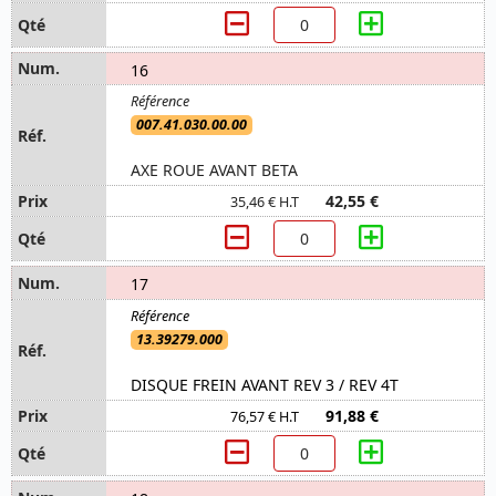
16
007.41.030.00.00
AXE ROUE AVANT BETA
42,55 €
35,46 € H.T
17
13.39279.000
DISQUE FREIN AVANT REV 3 / REV 4T
91,88 €
76,57 € H.T