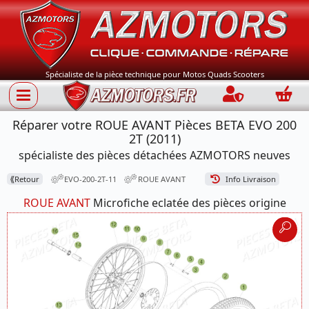
Spécialiste de la pièce technique pour Motos Quads Scooters
Connection
Panie
Réparer votre ROUE AVANT Pièces BETA EVO 200
2T (2011)
spécialiste des pièces détachées AZMOTORS neuves
⟪
Retour
EVO-200-2T-11
ROUE AVANT
Info Livraison
ROUE AVANT
Microfiche eclatée des pièces origine