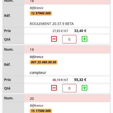
18
12.97900.000
ROULEMENT 20.37.9 BETA
33,40 €
27,83 € H.T
19
007.35.060.00.00
compteur
55,32 €
46,10 € H.T
20
15.17500.000