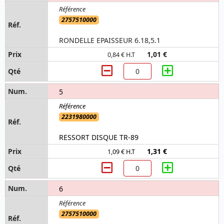
2757510000
RONDELLE EPAISSEUR 6.18,5.1
1,01 €
0,84 € H.T
5
2231980000
RESSORT DISQUE TR-89
1,31 €
1,09 € H.T
6
2757510000