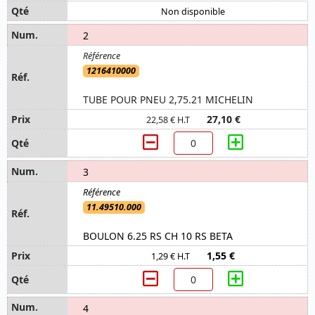
Non disponible
2
1216410000
TUBE POUR PNEU 2,75.21 MICHELIN
27,10 €
22,58 € H.T
3
11.49510.000
BOULON 6.25 RS CH 10 RS BETA
1,55 €
1,29 € H.T
4